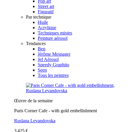
Pop art
Street art
Figuratif
Par technique
Huile
Acrylique
Techniques mixtes
Peinture aérosol
Tendances
Ben
Jérôme Mesnager
Jef Aérosol
Speedy Graphito
Seen
Tous les peintres
Œuvre de la semaine
Paris Corner Cafe - with gold embellishment
Ruslana Levandovska
3 425 €