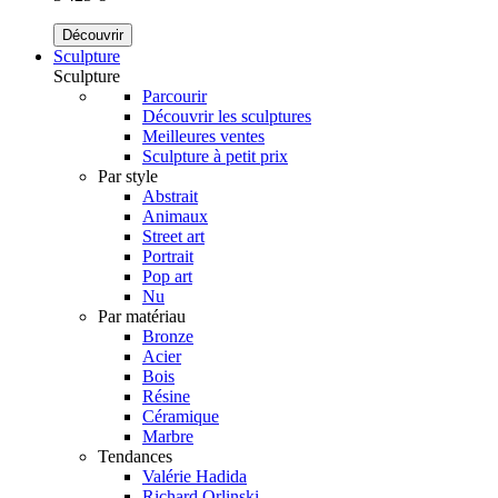
Découvrir
Sculpture
Sculpture
Parcourir
Découvrir les sculptures
Meilleures ventes
Sculpture à petit prix
Par style
Abstrait
Animaux
Street art
Portrait
Pop art
Nu
Par matériau
Bronze
Acier
Bois
Résine
Céramique
Marbre
Tendances
Valérie Hadida
Richard Orlinski