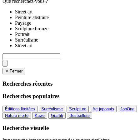
Que recherchez-vous ?
Street art
Peinture abstraite
Paysage
Sculpture bronze
Portrait
Surréalisme
Street art
✕ Fermer
Recherches récentes
Recherches populaires
Éditions limitées
Surréalisme
Sculpture
Art japonais
JonOne
Nature morte
Kaws
Graffiti
Bestsellers
Recherche visuelle