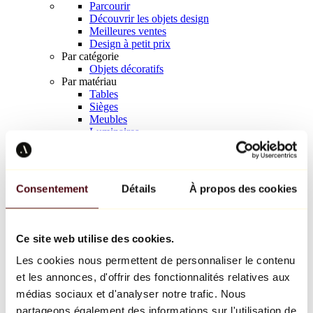
Parcourir
Découvrir les objets design
Meilleures ventes
Design à petit prix
Par catégorie
Objets décoratifs
Par matériau
Tables
Sièges
Meubles
Luminaires
Art de la table
Céramique
Tendances
Richard Orlinski
Consentement
Détails
À propos des cookies
Keith Haring
Jeff Koons
Yayoi Kusama
Jean-Michel Basquiat
Ce site web utilise des cookies.
Tous les designers
Les cookies nous permettent de personnaliser le contenu
et les annonces, d'offrir des fonctionnalités relatives aux
Œuvre de la semaine
médias sociaux et d'analyser notre trafic. Nous
partageons également des informations sur l'utilisation de