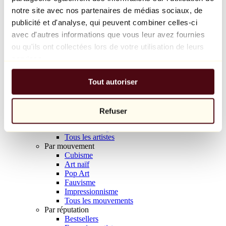
Balloon Dog (Orange)
notre site avec nos partenaires de médias sociaux, de
Jeff Koons
publicité et d'analyse, qui peuvent combiner celles-ci
avec d'autres informations que vous leur avez fournies
10 000 €
ou qu'ils ont collectées lors de votre utilisation de leurs
Découvrir
services.
Artistes
Artistes
Tout autoriser
Parcourir
Tous les peintres
Tous les sculpteurs
Tous les photographes
Refuser
Tous les dessinateurs
Tous les designers
Tous les artistes
Par mouvement
Cubisme
Art naïf
Pop Art
Fauvisme
Impressionnisme
Tous les mouvements
Par réputation
Bestsellers