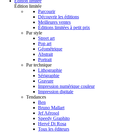
Édition limitée
Édition limitée
Parcourir
Découvrir les éditions
Meilleures ventes
Éditions limitées à petit prix
Par style
Street art
Pop art
Géométrique
Abstrait
Portrait
Par technique
Lithographie
Sérigraphie
Gravure
Impression numérique couleur
Impression digitale
Tendances
Ben
Bruno Mallart
Jef Aérosol
Speedy Graphito
Hervé Di Rosa
Tous les éditeurs