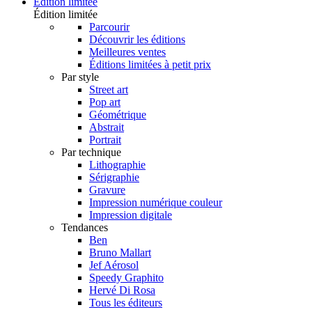
Édition limitée
Édition limitée
Parcourir
Découvrir les éditions
Meilleures ventes
Éditions limitées à petit prix
Par style
Street art
Pop art
Géométrique
Abstrait
Portrait
Par technique
Lithographie
Sérigraphie
Gravure
Impression numérique couleur
Impression digitale
Tendances
Ben
Bruno Mallart
Jef Aérosol
Speedy Graphito
Hervé Di Rosa
Tous les éditeurs