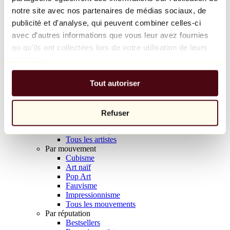
Balloon Dog (Orange)
notre site avec nos partenaires de médias sociaux, de
Jeff Koons
publicité et d'analyse, qui peuvent combiner celles-ci
avec d'autres informations que vous leur avez fournies
10 000 €
ou qu'ils ont collectées lors de votre utilisation de leurs
Découvrir
services.
Artistes
Artistes
Tout autoriser
Parcourir
Tous les peintres
Tous les sculpteurs
Tous les photographes
Refuser
Tous les dessinateurs
Tous les designers
Tous les artistes
Par mouvement
Cubisme
Art naïf
Pop Art
Fauvisme
Impressionnisme
Tous les mouvements
Par réputation
Bestsellers