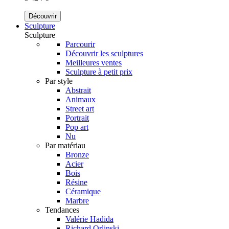
Découvrir
Sculpture
Sculpture
Parcourir
Découvrir les sculptures
Meilleures ventes
Sculpture à petit prix
Par style
Abstrait
Animaux
Street art
Portrait
Pop art
Nu
Par matériau
Bronze
Acier
Bois
Résine
Céramique
Marbre
Tendances
Valérie Hadida
Richard Orlinski