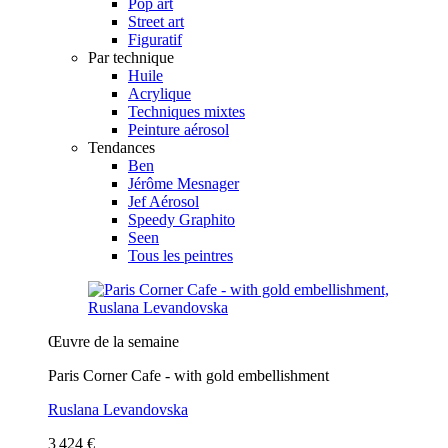
Pop art
Street art
Figuratif
Par technique
Huile
Acrylique
Techniques mixtes
Peinture aérosol
Tendances
Ben
Jérôme Mesnager
Jef Aérosol
Speedy Graphito
Seen
Tous les peintres
Œuvre de la semaine
Paris Corner Cafe - with gold embellishment
Ruslana Levandovska
3 424 €