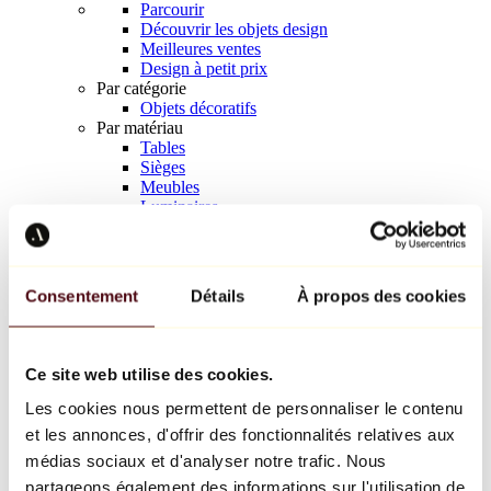
Parcourir
Découvrir les objets design
Meilleures ventes
Design à petit prix
Par catégorie
Objets décoratifs
Par matériau
Tables
Sièges
Meubles
Luminaires
Art de la table
Céramique
Tendances
Richard Orlinski
Consentement
Détails
À propos des cookies
Keith Haring
Jeff Koons
Yayoi Kusama
Jean-Michel Basquiat
Ce site web utilise des cookies.
Tous les designers
Les cookies nous permettent de personnaliser le contenu
et les annonces, d'offrir des fonctionnalités relatives aux
Œuvre de la semaine
médias sociaux et d'analyser notre trafic. Nous
partageons également des informations sur l'utilisation de