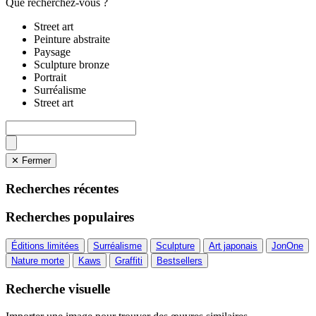
Que recherchez-vous ?
Street art
Peinture abstraite
Paysage
Sculpture bronze
Portrait
Surréalisme
Street art
✕ Fermer
Recherches récentes
Recherches populaires
Éditions limitées
Surréalisme
Sculpture
Art japonais
JonOne
Nature morte
Kaws
Graffiti
Bestsellers
Recherche visuelle