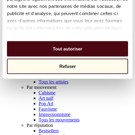
Balloon Dog (Orange)
notre site avec nos partenaires de médias sociaux, de
Jeff Koons
publicité et d'analyse, qui peuvent combiner celles-ci
avec d'autres informations que vous leur avez fournies
10 000 €
ou qu'ils ont collectées lors de votre utilisation de leurs
Découvrir
services.
Artistes
Artistes
Tout autoriser
Parcourir
Tous les peintres
Tous les sculpteurs
Tous les photographes
Refuser
Tous les dessinateurs
Tous les designers
Tous les artistes
Par mouvement
Cubisme
Art naïf
Pop Art
Fauvisme
Impressionnisme
Tous les mouvements
Par réputation
Bestsellers