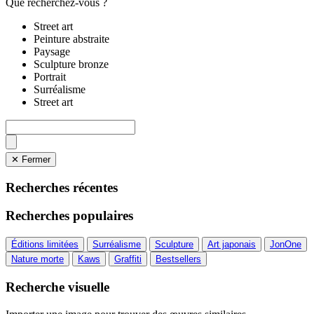
Que recherchez-vous ?
Street art
Peinture abstraite
Paysage
Sculpture bronze
Portrait
Surréalisme
Street art
✕ Fermer
Recherches récentes
Recherches populaires
Éditions limitées
Surréalisme
Sculpture
Art japonais
JonOne
Nature morte
Kaws
Graffiti
Bestsellers
Recherche visuelle