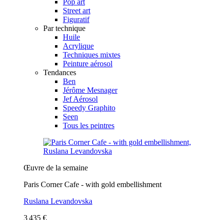
Pop art
Street art
Figuratif
Par technique
Huile
Acrylique
Techniques mixtes
Peinture aérosol
Tendances
Ben
Jérôme Mesnager
Jef Aérosol
Speedy Graphito
Seen
Tous les peintres
Œuvre de la semaine
Paris Corner Cafe - with gold embellishment
Ruslana Levandovska
3 435 €