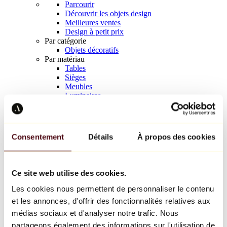
Parcourir
Découvrir les objets design
Meilleures ventes
Design à petit prix
Par catégorie
Objets décoratifs
Par matériau
Tables
Sièges
Meubles
Luminaires
Art de la table
Céramique
Tendances
Richard Orlinski
Consentement
Détails
À propos des cookies
Keith Haring
Jeff Koons
Yayoi Kusama
Jean-Michel Basquiat
Ce site web utilise des cookies.
Tous les designers
Les cookies nous permettent de personnaliser le contenu
et les annonces, d'offrir des fonctionnalités relatives aux
Œuvre de la semaine
médias sociaux et d'analyser notre trafic. Nous
partageons également des informations sur l'utilisation de