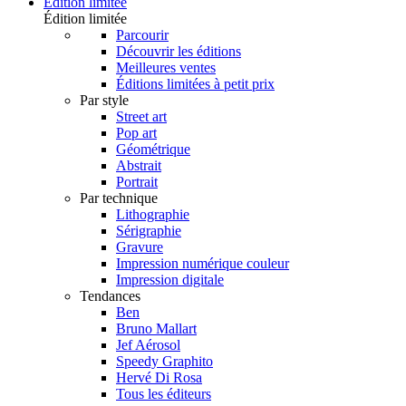
Édition limitée
Édition limitée
Parcourir
Découvrir les éditions
Meilleures ventes
Éditions limitées à petit prix
Par style
Street art
Pop art
Géométrique
Abstrait
Portrait
Par technique
Lithographie
Sérigraphie
Gravure
Impression numérique couleur
Impression digitale
Tendances
Ben
Bruno Mallart
Jef Aérosol
Speedy Graphito
Hervé Di Rosa
Tous les éditeurs