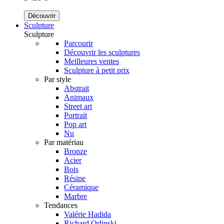
Découvrir
Sculpture
Sculpture
Parcourir
Découvrir les sculptures
Meilleures ventes
Sculpture à petit prix
Par style
Abstrait
Animaux
Street art
Portrait
Pop art
Nu
Par matériau
Bronze
Acier
Bois
Résine
Céramique
Marbre
Tendances
Valérie Hadida
Richard Orlinski