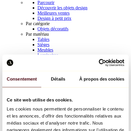
Parcourir
Découvrir les objets design
Meilleures ventes
Design à petit prix
Par catégorie
Objets décoratifs
Par matériau
Tables
Sièges
Meubles
Luminaires
Art de la table
Céramique
Tendances
Richard Orlinski
Consentement
Détails
À propos des cookies
Keith Haring
Jeff Koons
Yayoi Kusama
Jean-Michel Basquiat
Ce site web utilise des cookies.
Tous les designers
Les cookies nous permettent de personnaliser le contenu
et les annonces, d'offrir des fonctionnalités relatives aux
Œuvre de la semaine
médias sociaux et d'analyser notre trafic. Nous
partageons également des informations sur l'utilisation de