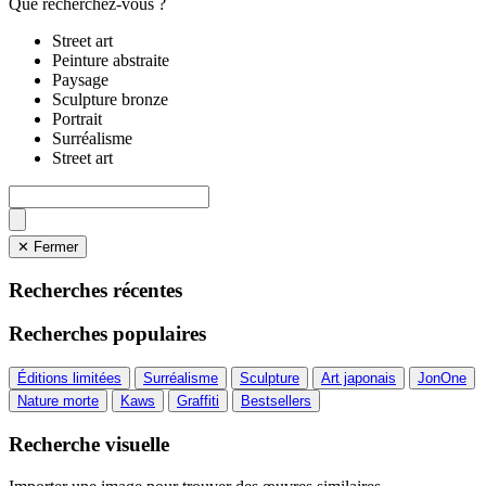
Que recherchez-vous ?
Street art
Peinture abstraite
Paysage
Sculpture bronze
Portrait
Surréalisme
Street art
✕ Fermer
Recherches récentes
Recherches populaires
Éditions limitées
Surréalisme
Sculpture
Art japonais
JonOne
Nature morte
Kaws
Graffiti
Bestsellers
Recherche visuelle