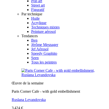
Pop art
Street art
Figuratif
Par technique
Huile
Acrylique
Techniques mixtes
Peinture aérosol
Tendances
Ben
Jérôme Mesnager
Jef Aérosol
Speedy Graphito
Seen
Tous les peintres
Œuvre de la semaine
Paris Corner Cafe - with gold embellishment
Ruslana Levandovska
3 424 €