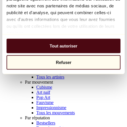
Balloon Dog (Orange)
notre site avec nos partenaires de médias sociaux, de
Jeff Koons
publicité et d'analyse, qui peuvent combiner celles-ci
avec d'autres informations que vous leur avez fournies
10 000 €
ou qu'ils ont collectées lors de votre utilisation de leurs
Découvrir
services.
Artistes
Artistes
Tout autoriser
Parcourir
Tous les peintres
Tous les sculpteurs
Tous les photographes
Refuser
Tous les dessinateurs
Tous les designers
Tous les artistes
Par mouvement
Cubisme
Art naïf
Pop Art
Fauvisme
Impressionnisme
Tous les mouvements
Par réputation
Bestsellers