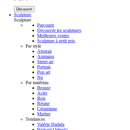
Découvrir
Sculpture
Sculpture
Parcourir
Découvrir les sculptures
Meilleures ventes
Sculpture à petit prix
Par style
Abstrait
Animaux
Street art
Portrait
Pop art
Nu
Par matériau
Bronze
Acier
Bois
Résine
Céramique
Marbre
Tendances
Valérie Hadida
Richard Orlinski