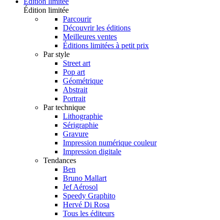
Édition limitée
Édition limitée
Parcourir
Découvrir les éditions
Meilleures ventes
Éditions limitées à petit prix
Par style
Street art
Pop art
Géométrique
Abstrait
Portrait
Par technique
Lithographie
Sérigraphie
Gravure
Impression numérique couleur
Impression digitale
Tendances
Ben
Bruno Mallart
Jef Aérosol
Speedy Graphito
Hervé Di Rosa
Tous les éditeurs