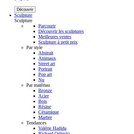
Découvrir
Sculpture
Sculpture
Parcourir
Découvrir les sculptures
Meilleures ventes
Sculpture à petit prix
Par style
Abstrait
Animaux
Street art
Portrait
Pop art
Nu
Par matériau
Bronze
Acier
Bois
Résine
Céramique
Marbre
Tendances
Valérie Hadida
Richard Orlinski