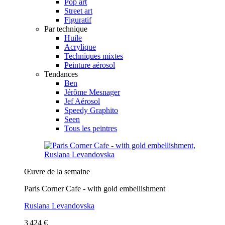
Pop art
Street art
Figuratif
Par technique
Huile
Acrylique
Techniques mixtes
Peinture aérosol
Tendances
Ben
Jérôme Mesnager
Jef Aérosol
Speedy Graphito
Seen
Tous les peintres
Œuvre de la semaine
Paris Corner Cafe - with gold embellishment
Ruslana Levandovska
3 424 €