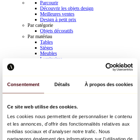
Parcourir
Découvrir les objets design
Meilleures ventes
Design à petit prix
Par catégorie
Objets décoratifs
Par matériau
Tables
Sièges
Meubles
Luminaires
Art de la table
Céramique
Tendances
Richard Orlinski
Consentement
Détails
À propos des cookies
Keith Haring
Jeff Koons
Yayoi Kusama
Jean-Michel Basquiat
Ce site web utilise des cookies.
Tous les designers
Les cookies nous permettent de personnaliser le contenu
et les annonces, d'offrir des fonctionnalités relatives aux
Œuvre de la semaine
médias sociaux et d'analyser notre trafic. Nous
partageons également des informations sur l'utilisation de