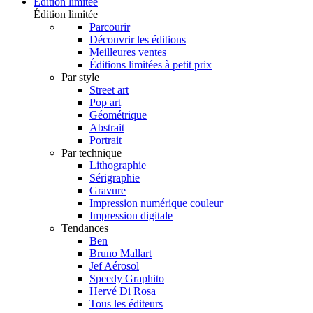
Édition limitée
Édition limitée
Parcourir
Découvrir les éditions
Meilleures ventes
Éditions limitées à petit prix
Par style
Street art
Pop art
Géométrique
Abstrait
Portrait
Par technique
Lithographie
Sérigraphie
Gravure
Impression numérique couleur
Impression digitale
Tendances
Ben
Bruno Mallart
Jef Aérosol
Speedy Graphito
Hervé Di Rosa
Tous les éditeurs