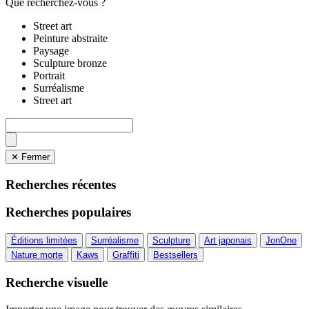
Que recherchez-vous ?
Street art
Peinture abstraite
Paysage
Sculpture bronze
Portrait
Surréalisme
Street art
✕ Fermer
Recherches récentes
Recherches populaires
Éditions limitées
Surréalisme
Sculpture
Art japonais
JonOne
Nature morte
Kaws
Graffiti
Bestsellers
Recherche visuelle