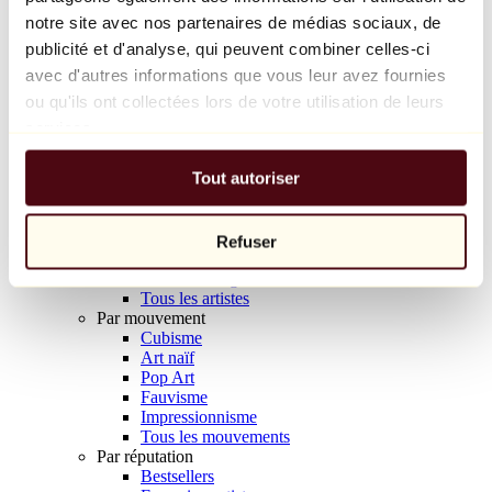
Balloon Dog (Orange)
notre site avec nos partenaires de médias sociaux, de
Jeff Koons
publicité et d'analyse, qui peuvent combiner celles-ci
avec d'autres informations que vous leur avez fournies
10 000 €
ou qu'ils ont collectées lors de votre utilisation de leurs
Découvrir
services.
Artistes
Artistes
Tout autoriser
Parcourir
Tous les peintres
Tous les sculpteurs
Tous les photographes
Refuser
Tous les dessinateurs
Tous les designers
Tous les artistes
Par mouvement
Cubisme
Art naïf
Pop Art
Fauvisme
Impressionnisme
Tous les mouvements
Par réputation
Bestsellers