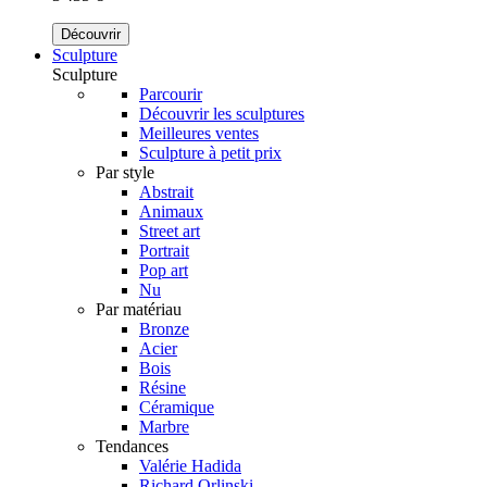
Découvrir
Sculpture
Sculpture
Parcourir
Découvrir les sculptures
Meilleures ventes
Sculpture à petit prix
Par style
Abstrait
Animaux
Street art
Portrait
Pop art
Nu
Par matériau
Bronze
Acier
Bois
Résine
Céramique
Marbre
Tendances
Valérie Hadida
Richard Orlinski