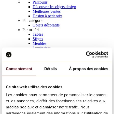
Parcourir
Découvrir les objets design
Meilleures ventes
Design à petit prix
Par catégorie
Objets décoratifs
Par matériau
Tables
Sièges
Meubles
Luminaires
Art de la table
Céramique
Tendances
Richard Orlinski
Consentement
Détails
À propos des cookies
Keith Haring
Jeff Koons
Yayoi Kusama
Jean-Michel Basquiat
Ce site web utilise des cookies.
Tous les designers
Les cookies nous permettent de personnaliser le contenu
et les annonces, d'offrir des fonctionnalités relatives aux
Œuvre de la semaine
médias sociaux et d'analyser notre trafic. Nous
partageons également des informations sur l'utilisation de