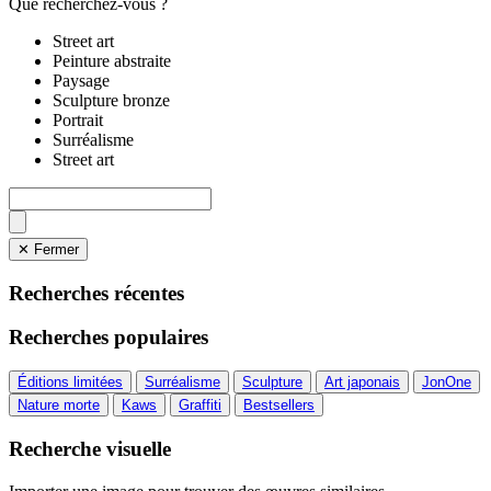
Que recherchez-vous ?
Street art
Peinture abstraite
Paysage
Sculpture bronze
Portrait
Surréalisme
Street art
✕ Fermer
Recherches récentes
Recherches populaires
Éditions limitées
Surréalisme
Sculpture
Art japonais
JonOne
Nature morte
Kaws
Graffiti
Bestsellers
Recherche visuelle