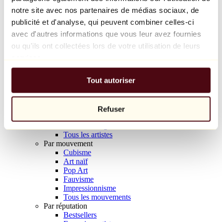
Balloon Dog (Orange)
notre site avec nos partenaires de médias sociaux, de
Jeff Koons
publicité et d'analyse, qui peuvent combiner celles-ci
avec d'autres informations que vous leur avez fournies
10 000 €
ou qu'ils ont collectées lors de votre utilisation de leurs
Découvrir
services.
Artistes
Artistes
Tout autoriser
Parcourir
Tous les peintres
Tous les sculpteurs
Tous les photographes
Refuser
Tous les dessinateurs
Tous les designers
Tous les artistes
Par mouvement
Cubisme
Art naïf
Pop Art
Fauvisme
Impressionnisme
Tous les mouvements
Par réputation
Bestsellers