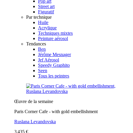
Pop art
Street art
Figuratif
Par technique
Huile
Acrylique
Techniques mixtes
Peinture aérosol
Tendances
Ben
Jérôme Mesnager
Jef Aérosol
Speedy Graphito
Seen
Tous les peintres
Œuvre de la semaine
Paris Corner Cafe - with gold embellishment
Ruslana Levandovska
3 435 €