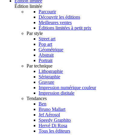
Édition limitée
Édition limitée
Parcourir
Découvrir les éditions
Meilleures ventes
Éditions limitées à petit prix
Par style
Street art
Pop art
Géométrique
Abstrait
Portrait
Par technique
Lithographie
Sérigraphie
Gravure
Impression numérique couleur
Impression digitale
Tendances
Ben
Bruno Mallart
Jef Aérosol
Speedy Graphito
Hervé Di Rosa
Tous les éditeurs