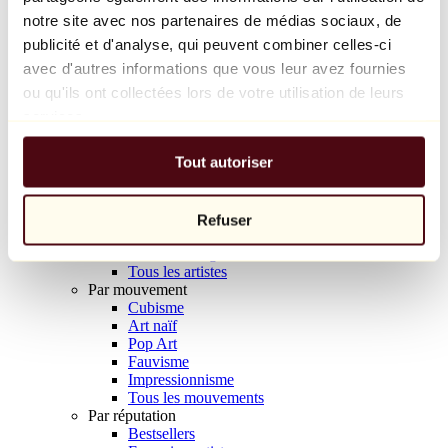
Balloon Dog (Orange)
notre site avec nos partenaires de médias sociaux, de
Jeff Koons
publicité et d'analyse, qui peuvent combiner celles-ci
avec d'autres informations que vous leur avez fournies
10 000 €
ou qu'ils ont collectées lors de votre utilisation de leurs
Découvrir
services.
Artistes
Artistes
Tout autoriser
Parcourir
Tous les peintres
Tous les sculpteurs
Tous les photographes
Refuser
Tous les dessinateurs
Tous les designers
Tous les artistes
Par mouvement
Cubisme
Art naïf
Pop Art
Fauvisme
Impressionnisme
Tous les mouvements
Par réputation
Bestsellers