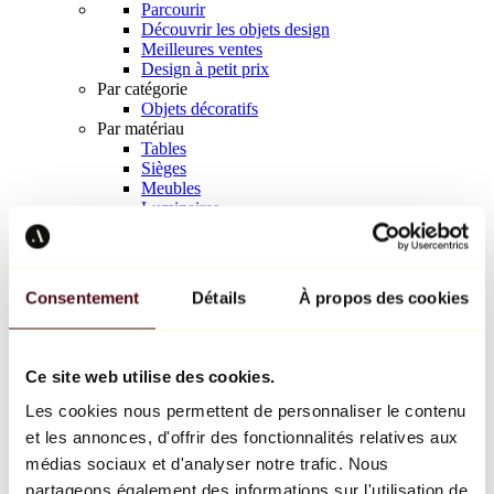
Parcourir
Découvrir les objets design
Meilleures ventes
Design à petit prix
Par catégorie
Objets décoratifs
Par matériau
Tables
Sièges
Meubles
Luminaires
Art de la table
Céramique
Tendances
Richard Orlinski
Consentement
Détails
À propos des cookies
Keith Haring
Jeff Koons
Yayoi Kusama
Jean-Michel Basquiat
Ce site web utilise des cookies.
Tous les designers
Les cookies nous permettent de personnaliser le contenu
et les annonces, d'offrir des fonctionnalités relatives aux
Œuvre de la semaine
médias sociaux et d'analyser notre trafic. Nous
partageons également des informations sur l'utilisation de