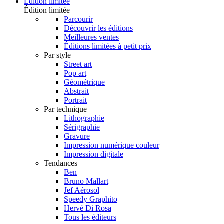
Édition limitée
Édition limitée
Parcourir
Découvrir les éditions
Meilleures ventes
Éditions limitées à petit prix
Par style
Street art
Pop art
Géométrique
Abstrait
Portrait
Par technique
Lithographie
Sérigraphie
Gravure
Impression numérique couleur
Impression digitale
Tendances
Ben
Bruno Mallart
Jef Aérosol
Speedy Graphito
Hervé Di Rosa
Tous les éditeurs