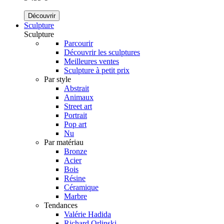
Découvrir
Sculpture
Sculpture
Parcourir
Découvrir les sculptures
Meilleures ventes
Sculpture à petit prix
Par style
Abstrait
Animaux
Street art
Portrait
Pop art
Nu
Par matériau
Bronze
Acier
Bois
Résine
Céramique
Marbre
Tendances
Valérie Hadida
Richard Orlinski