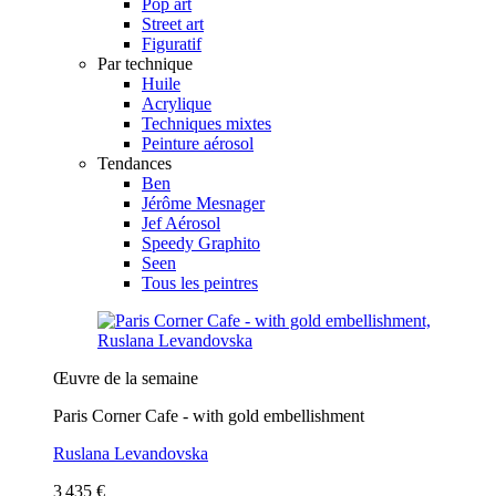
Pop art
Street art
Figuratif
Par technique
Huile
Acrylique
Techniques mixtes
Peinture aérosol
Tendances
Ben
Jérôme Mesnager
Jef Aérosol
Speedy Graphito
Seen
Tous les peintres
Œuvre de la semaine
Paris Corner Cafe - with gold embellishment
Ruslana Levandovska
3 435 €