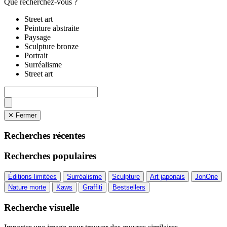
Que recherchez-vous ?
Street art
Peinture abstraite
Paysage
Sculpture bronze
Portrait
Surréalisme
Street art
✕ Fermer
Recherches récentes
Recherches populaires
Éditions limitées
Surréalisme
Sculpture
Art japonais
JonOne
Nature morte
Kaws
Graffiti
Bestsellers
Recherche visuelle