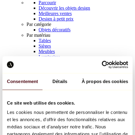
Parcourir
Découvrir les objets design
Meilleures ventes
Design à petit prix
Par catégorie
Objets décoratifs
Par matériau
Tables
Sièges
Meubles
Luminaires
Art de la table
Céramique
Tendances
Richard Orlinski
Consentement
Détails
À propos des cookies
Keith Haring
Jeff Koons
Yayoi Kusama
Jean-Michel Basquiat
Ce site web utilise des cookies.
Tous les designers
Les cookies nous permettent de personnaliser le contenu
et les annonces, d'offrir des fonctionnalités relatives aux
Œuvre de la semaine
médias sociaux et d'analyser notre trafic. Nous
partageons également des informations sur l'utilisation de