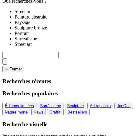
Que recherchez-vous ?
Street art
Peinture abstraite
Paysage
Sculpture bronze
Portrait
Surréalisme
Street art
✕ Fermer
Recherches récentes
Recherches populaires
Éditions limitées
Surréalisme
Sculpture
Art japonais
JonOne
Nature morte
Kaws
Graffiti
Bestsellers
Recherche visuelle