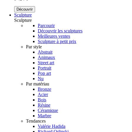
Découvrir
Sculpture
Sculpture
Parcourir
Découvrir les sculptures
Meilleures ventes
Sculpture à petit prix
Par style
Abstrait
Animaux
Street art
Portrait
Pop art
Nu
Par matériau
Bronze
Acier
Bois
Résine
Céramique
Marbre
Tendances
Valérie Hadida
Richard Orlinski