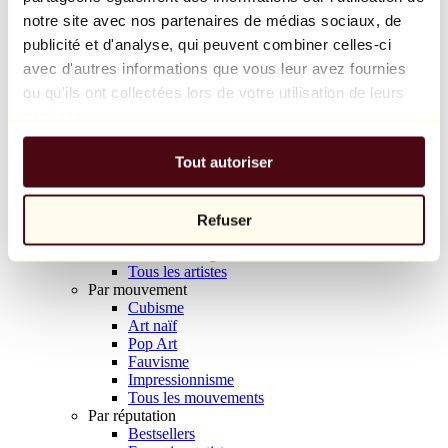
Balloon Dog (Orange)
notre site avec nos partenaires de médias sociaux, de
Jeff Koons
publicité et d'analyse, qui peuvent combiner celles-ci
avec d'autres informations que vous leur avez fournies
10 000 €
ou qu'ils ont collectées lors de votre utilisation de leurs
Découvrir
services.
Artistes
Artistes
Tout autoriser
Parcourir
Tous les peintres
Tous les sculpteurs
Tous les photographes
Refuser
Tous les dessinateurs
Tous les designers
Tous les artistes
Par mouvement
Cubisme
Art naïf
Pop Art
Fauvisme
Impressionnisme
Tous les mouvements
Par réputation
Bestsellers