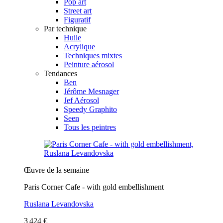
Pop art
Street art
Figuratif
Par technique
Huile
Acrylique
Techniques mixtes
Peinture aérosol
Tendances
Ben
Jérôme Mesnager
Jef Aérosol
Speedy Graphito
Seen
Tous les peintres
Œuvre de la semaine
Paris Corner Cafe - with gold embellishment
Ruslana Levandovska
3 424 €