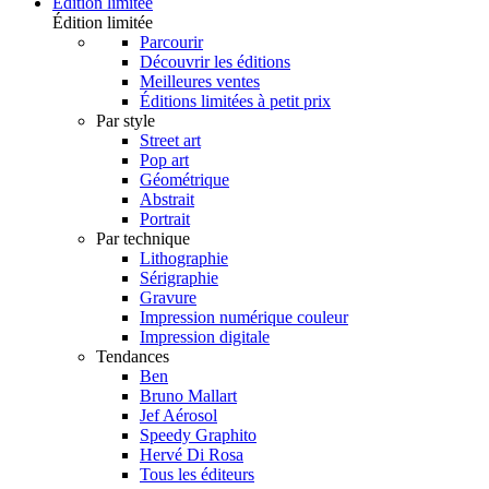
Édition limitée
Édition limitée
Parcourir
Découvrir les éditions
Meilleures ventes
Éditions limitées à petit prix
Par style
Street art
Pop art
Géométrique
Abstrait
Portrait
Par technique
Lithographie
Sérigraphie
Gravure
Impression numérique couleur
Impression digitale
Tendances
Ben
Bruno Mallart
Jef Aérosol
Speedy Graphito
Hervé Di Rosa
Tous les éditeurs