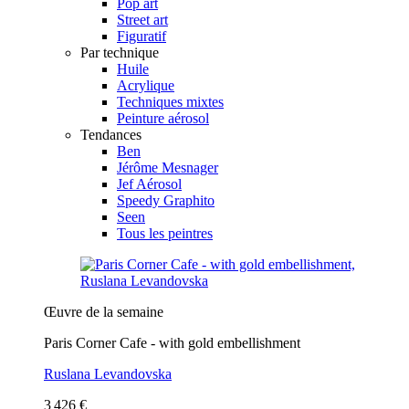
Pop art
Street art
Figuratif
Par technique
Huile
Acrylique
Techniques mixtes
Peinture aérosol
Tendances
Ben
Jérôme Mesnager
Jef Aérosol
Speedy Graphito
Seen
Tous les peintres
Œuvre de la semaine
Paris Corner Cafe - with gold embellishment
Ruslana Levandovska
3 426 €