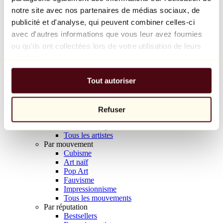
Balloon Dog (Orange)
notre site avec nos partenaires de médias sociaux, de
Jeff Koons
publicité et d'analyse, qui peuvent combiner celles-ci
avec d'autres informations que vous leur avez fournies
10 000 €
ou qu'ils ont collectées lors de votre utilisation de leurs
Découvrir
services.
Artistes
Artistes
Tout autoriser
Parcourir
Tous les peintres
Tous les sculpteurs
Tous les photographes
Refuser
Tous les dessinateurs
Tous les designers
Tous les artistes
Par mouvement
Cubisme
Art naïf
Pop Art
Fauvisme
Impressionnisme
Tous les mouvements
Par réputation
Bestsellers