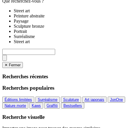
Que recherchez-vous ?
Street art
Peinture abstraite
Paysage
Sculpture bronze
Portrait
Surréalisme
Street art
✕ Fermer
Recherches récentes
Recherches populaires
Éditions limitées
Surréalisme
Sculpture
Art japonais
JonOne
Nature morte
Kaws
Graffiti
Bestsellers
Recherche visuelle