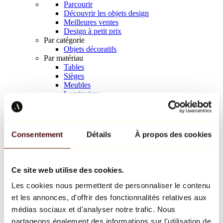
Parcourir
Découvrir les objets design
Meilleures ventes
Design à petit prix
Par catégorie
Objets décoratifs
Par matériau
Tables
Sièges
Meubles
Luminaires
Art de la table
Céramique
Tendances
Richard Orlinski
Consentement
Détails
À propos des cookies
Keith Haring
Jeff Koons
Yayoi Kusama
Jean-Michel Basquiat
Ce site web utilise des cookies.
Tous les designers
Les cookies nous permettent de personnaliser le contenu
et les annonces, d'offrir des fonctionnalités relatives aux
Œuvre de la semaine
médias sociaux et d'analyser notre trafic. Nous
partageons également des informations sur l'utilisation de