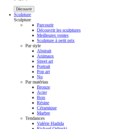
Découvrir
Sculpture
Sculpture
Parcourir
Découvrir les sculptures
Meilleures ventes
Sculpture à petit prix
Par style
Abstrait
Animaux
Street art
Portrait
Pop art
Nu
Par matériau
Bronze
Acier
Bois
Résine
Céramique
Marbre
Tendances
Valérie Hadida
Richard Orlinski