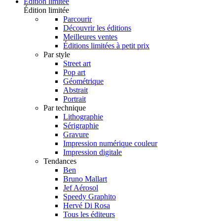
Édition limitée
Édition limitée
Parcourir
Découvrir les éditions
Meilleures ventes
Éditions limitées à petit prix
Par style
Street art
Pop art
Géométrique
Abstrait
Portrait
Par technique
Lithographie
Sérigraphie
Gravure
Impression numérique couleur
Impression digitale
Tendances
Ben
Bruno Mallart
Jef Aérosol
Speedy Graphito
Hervé Di Rosa
Tous les éditeurs