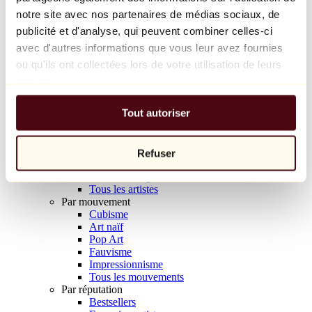
Balloon Dog (Orange)
notre site avec nos partenaires de médias sociaux, de
Jeff Koons
publicité et d'analyse, qui peuvent combiner celles-ci
avec d'autres informations que vous leur avez fournies
10 000 €
ou qu'ils ont collectées lors de votre utilisation de leurs
Découvrir
services.
Artistes
Artistes
Tout autoriser
Parcourir
Tous les peintres
Tous les sculpteurs
Tous les photographes
Refuser
Tous les dessinateurs
Tous les designers
Tous les artistes
Par mouvement
Cubisme
Art naïf
Pop Art
Fauvisme
Impressionnisme
Tous les mouvements
Par réputation
Bestsellers