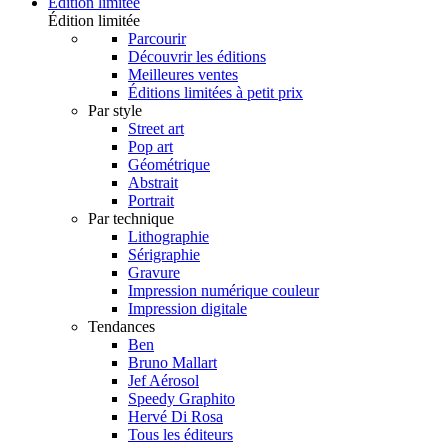
Édition limitée
Édition limitée
Parcourir
Découvrir les éditions
Meilleures ventes
Éditions limitées à petit prix
Par style
Street art
Pop art
Géométrique
Abstrait
Portrait
Par technique
Lithographie
Sérigraphie
Gravure
Impression numérique couleur
Impression digitale
Tendances
Ben
Bruno Mallart
Jef Aérosol
Speedy Graphito
Hervé Di Rosa
Tous les éditeurs