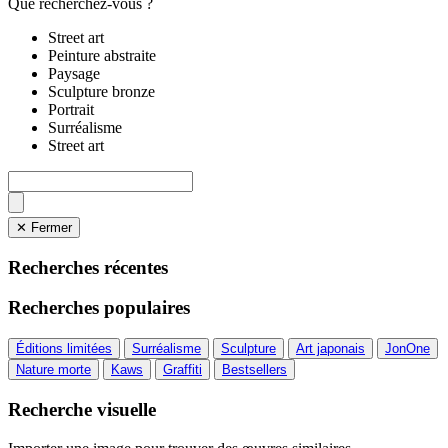
Que recherchez-vous ?
Street art
Peinture abstraite
Paysage
Sculpture bronze
Portrait
Surréalisme
Street art
✕ Fermer
Recherches récentes
Recherches populaires
Éditions limitées
Surréalisme
Sculpture
Art japonais
JonOne
Nature morte
Kaws
Graffiti
Bestsellers
Recherche visuelle