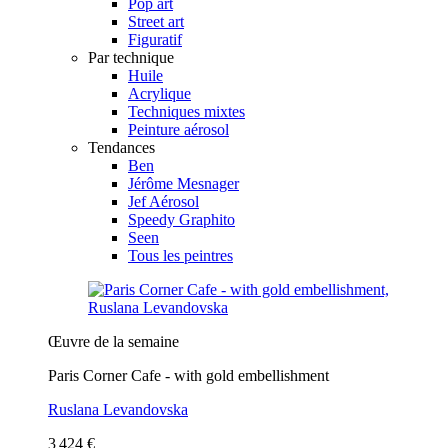
Pop art
Street art
Figuratif
Par technique
Huile
Acrylique
Techniques mixtes
Peinture aérosol
Tendances
Ben
Jérôme Mesnager
Jef Aérosol
Speedy Graphito
Seen
Tous les peintres
Œuvre de la semaine
Paris Corner Cafe - with gold embellishment
Ruslana Levandovska
3 424 €