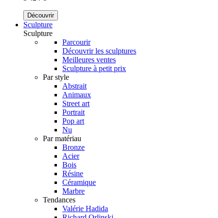
Découvrir
Sculpture
Sculpture
Parcourir
Découvrir les sculptures
Meilleures ventes
Sculpture à petit prix
Par style
Abstrait
Animaux
Street art
Portrait
Pop art
Nu
Par matériau
Bronze
Acier
Bois
Résine
Céramique
Marbre
Tendances
Valérie Hadida
Richard Orlinski