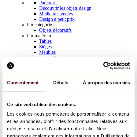
Parcourir
Découvrir les objets design
Meilleures ventes
Design à petit prix
Par catégorie
Objets décoratifs
Par matériau
Tables
Sièges
Meubles
Luminaires
Art de la table
Céramique
Tendances
Richard Orlinski
Consentement
Détails
À propos des cookies
Keith Haring
Jeff Koons
Yayoi Kusama
Jean-Michel Basquiat
Ce site web utilise des cookies.
Tous les designers
Les cookies nous permettent de personnaliser le contenu
et les annonces, d'offrir des fonctionnalités relatives aux
Œuvre de la semaine
médias sociaux et d'analyser notre trafic. Nous
partageons également des informations sur l'utilisation de