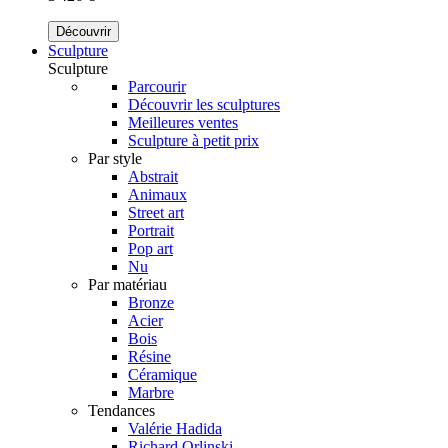
Découvrir
Sculpture
Sculpture
Parcourir
Découvrir les sculptures
Meilleures ventes
Sculpture à petit prix
Par style
Abstrait
Animaux
Street art
Portrait
Pop art
Nu
Par matériau
Bronze
Acier
Bois
Résine
Céramique
Marbre
Tendances
Valérie Hadida
Richard Orlinski