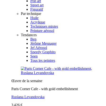
Pop art
Street art
Figuratif
Par technique
Huile
Acrylique
Techniques mixtes
Peinture aérosol
Tendances
Ben
Jérôme Mesnager
Jef Aérosol
Speedy Graphito
Seen
Tous les peintres
Œuvre de la semaine
Paris Corner Cafe - with gold embellishment
Ruslana Levandovska
3 426 €