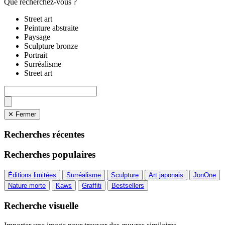
Que recherchez-vous ?
Street art
Peinture abstraite
Paysage
Sculpture bronze
Portrait
Surréalisme
Street art
✕ Fermer
Recherches récentes
Recherches populaires
Éditions limitées
Surréalisme
Sculpture
Art japonais
JonOne
Nature morte
Kaws
Graffiti
Bestsellers
Recherche visuelle