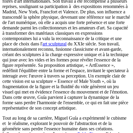
foires d'art internationales. Son travail a été récompensé à plusieurs
reprises, soulignant sa participation à des expositions renommées à
Madrid, New York, Francfort et Valence. De plus, son influence a
transcendé la sphère physique, devenant une référence sur le marché
de l'art numérique, où elle a acquis une forte présence et une forte
demande parmi les collectionneurs et les amateurs d'art. Sa capacité
à transformer des matériaux classiques en expressions
contemporaines lui a valu la reconnaissance de la critique et une
place de choix dans l'
art sculptural
du XXIe siècle. Son travail,
internationalement reconnu, fusionne classicisme et avant-garde,
créant des sculptures à la charge expressive unique et à la technique
qui joue avec les vides et les formes pour révéler l'essence de la
figure représentée. Sa proposition artistique, « ArtEssence »,
redéfinit l'équilibre entre la forme et l'espace, invitant le spectateur à
interagir avec l'œuvre à travers sa perception. Un exemple clair de
cette vision est sa sculpture « Essence of Male Youth », où la
fragmentation de la figure et la fluidité du vide génèrent un jeu
visuel qui met en évidence l'essence du mouvement et de l'émotion.
Dans cette œuvre, Guía parvient à capturer la dynamique de la
forme sans perdre l'harmonie de l'ensemble, ce qui en fait une pièce
représentative de son concept artistique.
Tout au long de sa carrière, Miguel Guía a expérimenté le cubisme
et le réalisme, explorant le pouvoir de l'abstraction et de la
géométrie sans perdre l'essence humaine dans ses créations.