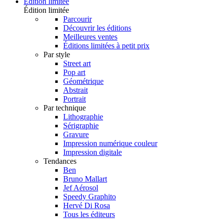
Édition limitée
Édition limitée
Parcourir
Découvrir les éditions
Meilleures ventes
Éditions limitées à petit prix
Par style
Street art
Pop art
Géométrique
Abstrait
Portrait
Par technique
Lithographie
Sérigraphie
Gravure
Impression numérique couleur
Impression digitale
Tendances
Ben
Bruno Mallart
Jef Aérosol
Speedy Graphito
Hervé Di Rosa
Tous les éditeurs