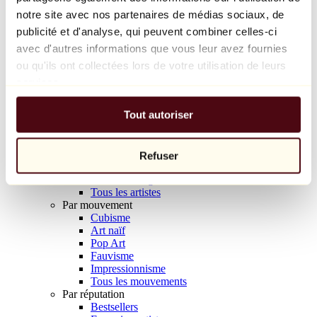
Balloon Dog (Orange)
notre site avec nos partenaires de médias sociaux, de
Jeff Koons
publicité et d'analyse, qui peuvent combiner celles-ci
avec d'autres informations que vous leur avez fournies
10 000 €
ou qu'ils ont collectées lors de votre utilisation de leurs
Découvrir
services.
Artistes
Artistes
Tout autoriser
Parcourir
Tous les peintres
Tous les sculpteurs
Tous les photographes
Refuser
Tous les dessinateurs
Tous les designers
Tous les artistes
Par mouvement
Cubisme
Art naïf
Pop Art
Fauvisme
Impressionnisme
Tous les mouvements
Par réputation
Bestsellers