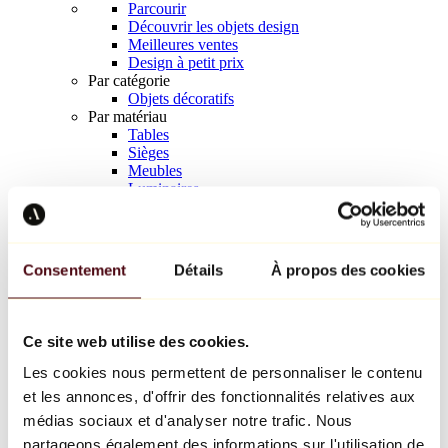
Parcourir
Découvrir les objets design
Meilleures ventes
Design à petit prix
Par catégorie
Objets décoratifs
Par matériau
Tables
Sièges
Meubles
Luminaires
Art de la table
Céramique
Tendances
Richard Orlinski
Consentement
Détails
À propos des cookies
Keith Haring
Jeff Koons
Yayoi Kusama
Jean-Michel Basquiat
Ce site web utilise des cookies.
Tous les designers
Les cookies nous permettent de personnaliser le contenu
et les annonces, d'offrir des fonctionnalités relatives aux
Œuvre de la semaine
médias sociaux et d'analyser notre trafic. Nous
partageons également des informations sur l'utilisation de