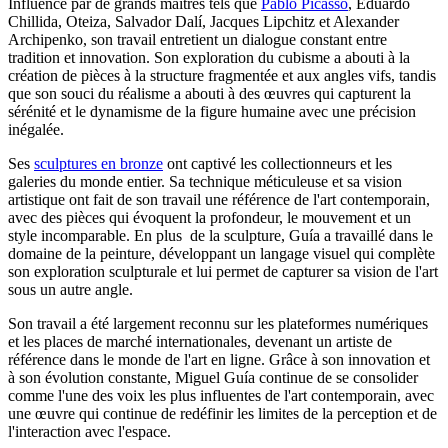
Influencé par de grands maîtres tels que
Pablo Picasso
, Eduardo
Chillida, Oteiza, Salvador Dalí, Jacques Lipchitz et Alexander
Archipenko, son travail entretient un dialogue constant entre
tradition et innovation. Son exploration du cubisme a abouti à la
création de pièces à la structure fragmentée et aux angles vifs, tandis
que son souci du réalisme a abouti à des œuvres qui capturent la
sérénité et le dynamisme de la figure humaine avec une précision
inégalée.
Ses
sculptures en bronze
ont captivé les collectionneurs et les
galeries du monde entier. Sa technique méticuleuse et sa vision
artistique ont fait de son travail une référence de l'art contemporain,
avec des pièces qui évoquent la profondeur, le mouvement et un
style incomparable. En plus de la sculpture, Guía a travaillé dans le
domaine de la peinture, développant un langage visuel qui complète
son exploration sculpturale et lui permet de capturer sa vision de l'art
sous un autre angle.
Son travail a été largement reconnu sur les plateformes numériques
et les places de marché internationales, devenant un artiste de
référence dans le monde de l'art en ligne. Grâce à son innovation et
à son évolution constante, Miguel Guía continue de se consolider
comme l'une des voix les plus influentes de l'art contemporain, avec
une œuvre qui continue de redéfinir les limites de la perception et de
l'interaction avec l'espace.