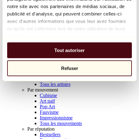
Balloon Dog (Orange)
notre site avec nos partenaires de médias sociaux, de
Jeff Koons
publicité et d'analyse, qui peuvent combiner celles-ci
avec d'autres informations que vous leur avez fournies
10 000 €
ou qu'ils ont collectées lors de votre utilisation de leurs
Découvrir
services.
Artistes
Artistes
Tout autoriser
Parcourir
Tous les peintres
Tous les sculpteurs
Tous les photographes
Refuser
Tous les dessinateurs
Tous les designers
Tous les artistes
Par mouvement
Cubisme
Art naïf
Pop Art
Fauvisme
Impressionnisme
Tous les mouvements
Par réputation
Bestsellers