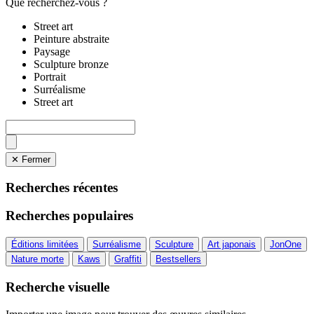
Que recherchez-vous ?
Street art
Peinture abstraite
Paysage
Sculpture bronze
Portrait
Surréalisme
Street art
✕ Fermer
Recherches récentes
Recherches populaires
Éditions limitées
Surréalisme
Sculpture
Art japonais
JonOne
Nature morte
Kaws
Graffiti
Bestsellers
Recherche visuelle