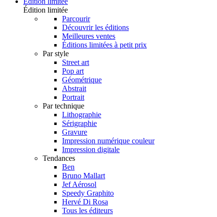
Édition limitée
Édition limitée
Parcourir
Découvrir les éditions
Meilleures ventes
Éditions limitées à petit prix
Par style
Street art
Pop art
Géométrique
Abstrait
Portrait
Par technique
Lithographie
Sérigraphie
Gravure
Impression numérique couleur
Impression digitale
Tendances
Ben
Bruno Mallart
Jef Aérosol
Speedy Graphito
Hervé Di Rosa
Tous les éditeurs