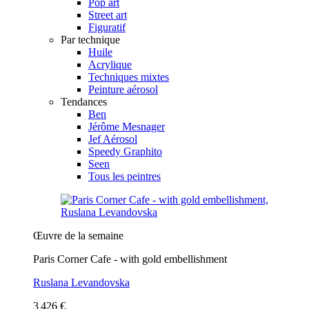
Pop art
Street art
Figuratif
Par technique
Huile
Acrylique
Techniques mixtes
Peinture aérosol
Tendances
Ben
Jérôme Mesnager
Jef Aérosol
Speedy Graphito
Seen
Tous les peintres
Œuvre de la semaine
Paris Corner Cafe - with gold embellishment
Ruslana Levandovska
3 426 €