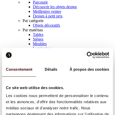
Parcourir
Découvrir les objets design
Meilleures ventes
Design à petit prix
Par catégorie
Objets décoratifs
Par matériau
Tables
Sièges
Meubles
Luminaires
Art de la table
Céramique
Tendances
Richard Orlinski
Consentement
Détails
À propos des cookies
Keith Haring
Jeff Koons
Yayoi Kusama
Jean-Michel Basquiat
Ce site web utilise des cookies.
Tous les designers
Les cookies nous permettent de personnaliser le contenu
et les annonces, d'offrir des fonctionnalités relatives aux
Œuvre de la semaine
médias sociaux et d'analyser notre trafic. Nous
partageons également des informations sur l'utilisation de