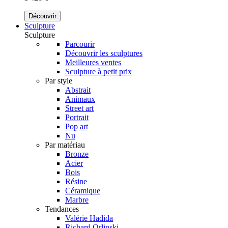
Découvrir
Sculpture
Sculpture
Parcourir
Découvrir les sculptures
Meilleures ventes
Sculpture à petit prix
Par style
Abstrait
Animaux
Street art
Portrait
Pop art
Nu
Par matériau
Bronze
Acier
Bois
Résine
Céramique
Marbre
Tendances
Valérie Hadida
Richard Orlinski