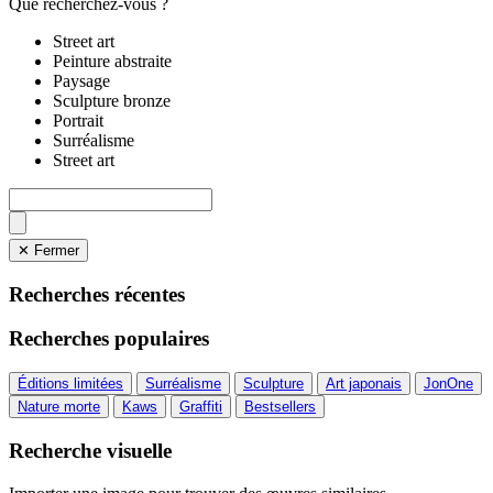
Que recherchez-vous ?
Street art
Peinture abstraite
Paysage
Sculpture bronze
Portrait
Surréalisme
Street art
✕ Fermer
Recherches récentes
Recherches populaires
Éditions limitées
Surréalisme
Sculpture
Art japonais
JonOne
Nature morte
Kaws
Graffiti
Bestsellers
Recherche visuelle