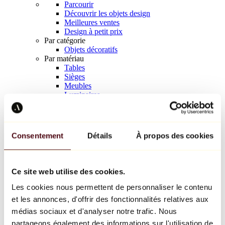
Parcourir
Découvrir les objets design
Meilleures ventes
Design à petit prix
Par catégorie
Objets décoratifs
Par matériau
Tables
Sièges
Meubles
Luminaires
Art de la table
Céramique
Tendances
Richard Orlinski
Consentement
Détails
À propos des cookies
Keith Haring
Jeff Koons
Yayoi Kusama
Jean-Michel Basquiat
Ce site web utilise des cookies.
Tous les designers
Les cookies nous permettent de personnaliser le contenu
et les annonces, d'offrir des fonctionnalités relatives aux
Œuvre de la semaine
médias sociaux et d'analyser notre trafic. Nous
partageons également des informations sur l'utilisation de