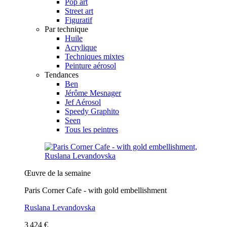
Pop art
Street art
Figuratif
Par technique
Huile
Acrylique
Techniques mixtes
Peinture aérosol
Tendances
Ben
Jérôme Mesnager
Jef Aérosol
Speedy Graphito
Seen
Tous les peintres
Œuvre de la semaine
Paris Corner Cafe - with gold embellishment
Ruslana Levandovska
3 424 €