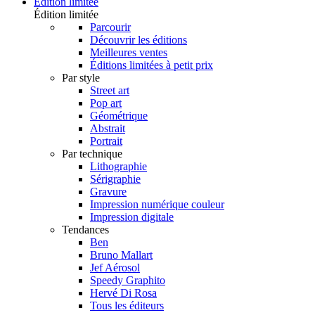
Édition limitée
Édition limitée
Parcourir
Découvrir les éditions
Meilleures ventes
Éditions limitées à petit prix
Par style
Street art
Pop art
Géométrique
Abstrait
Portrait
Par technique
Lithographie
Sérigraphie
Gravure
Impression numérique couleur
Impression digitale
Tendances
Ben
Bruno Mallart
Jef Aérosol
Speedy Graphito
Hervé Di Rosa
Tous les éditeurs