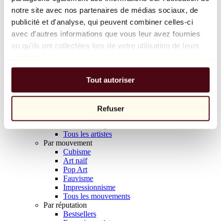
Balloon Dog (Orange)
notre site avec nos partenaires de médias sociaux, de
Jeff Koons
publicité et d'analyse, qui peuvent combiner celles-ci
avec d'autres informations que vous leur avez fournies
10 000 €
ou qu'ils ont collectées lors de votre utilisation de leurs
Découvrir
services.
Artistes
Artistes
Tout autoriser
Parcourir
Tous les peintres
Tous les sculpteurs
Tous les photographes
Refuser
Tous les dessinateurs
Tous les designers
Tous les artistes
Par mouvement
Cubisme
Art naïf
Pop Art
Fauvisme
Impressionnisme
Tous les mouvements
Par réputation
Bestsellers