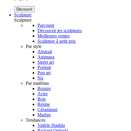
Découvrir
Sculpture
Sculpture
Parcourir
Découvrir les sculptures
Meilleures ventes
Sculpture à petit prix
Par style
Abstrait
Animaux
Street art
Portrait
Pop art
Nu
Par matériau
Bronze
Acier
Bois
Résine
Céramique
Marbre
Tendances
Valérie Hadida
Richard Orlinski