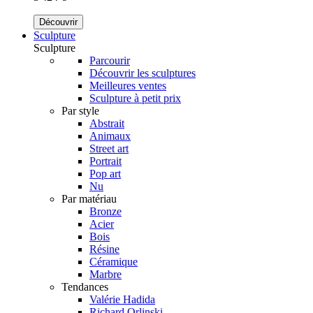
Découvrir
Sculpture
Sculpture
Parcourir
Découvrir les sculptures
Meilleures ventes
Sculpture à petit prix
Par style
Abstrait
Animaux
Street art
Portrait
Pop art
Nu
Par matériau
Bronze
Acier
Bois
Résine
Céramique
Marbre
Tendances
Valérie Hadida
Richard Orlinski