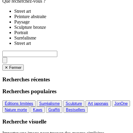
Que recherchez-vous ?
Street art
Peinture abstraite
Paysage
Sculpture bronze
Portrait
Surréalisme
Street art
✕ Fermer
Recherches récentes
Recherches populaires
Éditions limitées
Surréalisme
Sculpture
Art japonais
JonOne
Nature morte
Kaws
Graffiti
Bestsellers
Recherche visuelle