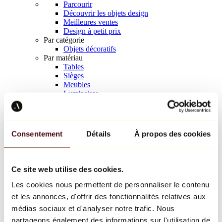
Parcourir
Découvrir les objets design
Meilleures ventes
Design à petit prix
Par catégorie
Objets décoratifs
Par matériau
Tables
Sièges
Meubles
Luminaires
Art de la table
Céramique
Tendances
Richard Orlinski
Consentement
Détails
À propos des cookies
Keith Haring
Jeff Koons
Yayoi Kusama
Jean-Michel Basquiat
Ce site web utilise des cookies.
Tous les designers
Les cookies nous permettent de personnaliser le contenu
et les annonces, d'offrir des fonctionnalités relatives aux
Œuvre de la semaine
médias sociaux et d'analyser notre trafic. Nous
partageons également des informations sur l'utilisation de