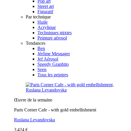
Pop art
Street art
Figuratif
Par technique
Huile
Acrylique
Techniques mixtes
Peinture aérosol
Tendances
Ben
Jérôme Mesnager
Jef Aérosol
Speedy Graphito
Seen
Tous les peintres
Œuvre de la semaine
Paris Corner Cafe - with gold embellishment
Ruslana Levandovska
3 424 €