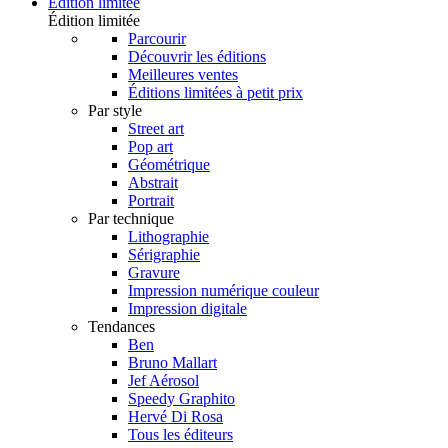
Édition limitée
Édition limitée
Parcourir
Découvrir les éditions
Meilleures ventes
Éditions limitées à petit prix
Par style
Street art
Pop art
Géométrique
Abstrait
Portrait
Par technique
Lithographie
Sérigraphie
Gravure
Impression numérique couleur
Impression digitale
Tendances
Ben
Bruno Mallart
Jef Aérosol
Speedy Graphito
Hervé Di Rosa
Tous les éditeurs