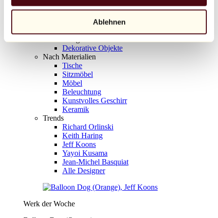
Entdecken
Entdecken Sie Designobjekte
Unsere Top-Verkäufe
Ablehnen
Erschwingliche Designobjekte
Nach Kategorie
Dekorative Objekte
Nach Materialien
Tische
Sitzmöbel
Möbel
Beleuchtung
Kunstvolles Geschirr
Keramik
Trends
Richard Orlinski
Keith Haring
Jeff Koons
Yayoi Kusama
Jean-Michel Basquiat
Alle Designer
Werk der Woche