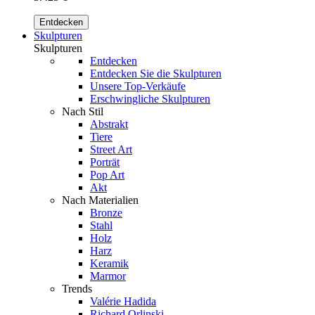
Entdecken
Skulpturen
Skulpturen
Entdecken
Entdecken Sie die Skulpturen
Unsere Top-Verkäufe
Erschwingliche Skulpturen
Nach Stil
Abstrakt
Tiere
Street Art
Porträt
Pop Art
Akt
Nach Materialien
Bronze
Stahl
Holz
Harz
Keramik
Marmor
Trends
Valérie Hadida
Richard Orlinski