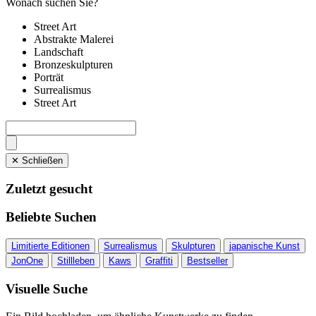
Wonach suchen Sie?
Street Art
Abstrakte Malerei
Landschaft
Bronzeskulpturen
Porträt
Surrealismus
Street Art
✕ Schließen
Zuletzt gesucht
Beliebte Suchen
Limitierte Editionen
Surrealismus
Skulpturen
japanische Kunst
JonOne
Stillleben
Kaws
Graffiti
Bestseller
Visuelle Suche