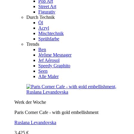
Pop Art
Street Art
Figurativ
Durch Technik
Öl
Acryl
Mischtechnik
Sprühfarbe
Trends
Ben
Jérôme Mesnager
Jef Aérosol
Speedy Graphito
Seen
Alle Maler
Werk der Woche
Paris Corner Cafe - with gold embellishment
Ruslana Levandovska
3.425 €