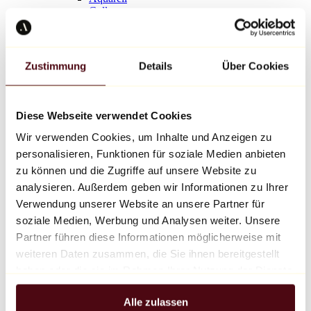
Collage
Tinte
Pastell
Holzkohle
Trends
Zustimmung
Details
Über Cookies
Bruno Mallart
Valérie Hadida
Hom Nguyen
Ernest Pignon-Ernest
Diese Webseite verwendet Cookies
Jazzu
Alle Zeichner
Wir verwenden Cookies, um Inhalte und Anzeigen zu
personalisieren, Funktionen für soziale Medien anbieten
zu können und die Zugriffe auf unsere Website zu
Werk der Woche
analysieren. Außerdem geben wir Informationen zu Ihrer
Verwendung unserer Website an unsere Partner für
Untitled
soziale Medien, Werbung und Analysen weiter. Unsere
Héctor Fernández
Partner führen diese Informationen möglicherweise mit
weiteren Daten zusammen, die Sie ihnen bereitgestellt
444 €
haben oder die sie im Rahmen Ihrer Nutzung der Dienste
Entdecken
gesammelt haben.
Design
Alle zulassen
Design