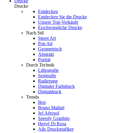
Drucke
Drucke
Entdecken
Entdecken Sie die Drucke
Unsere Top-Verkäufe
Erschwingliche Drucke
Nach Stil
Street Art
Pop Art
Geometrisch
Abstrakt
Porträt
Durch Technik
Lithografie
Serigrafie
Radierung
Digitaler Farbdruck
Digitaldruck
Trends
Ben
Bruno Mallart
Jef Aérosol
Speedy Graphito
Hervé Di Rosa
Alle Druckgrafiker