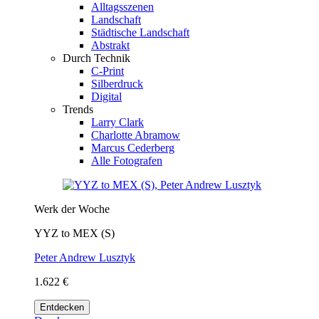
Alltagsszenen
Landschaft
Städtische Landschaft
Abstrakt
Durch Technik
C-Print
Silberdruck
Digital
Trends
Larry Clark
Charlotte Abramow
Marcus Cederberg
Alle Fotografen
Werk der Woche
YYZ to MEX (S)
Peter Andrew Lusztyk
1.622 €
Entdecken