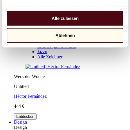
Collage
haben oder die sie im Rahmen Ihrer Nutzung der Dienste
Tinte
gesammelt haben.
Pastell
Alle zulassen
Holzkohle
Trends
Bruno Mallart
Ablehnen
Valérie Hadida
Hom Nguyen
Ernest Pignon-Ernest
Jazzu
Alle Zeichner
Werk der Woche
Untitled
Héctor Fernández
444 €
Entdecken
Design
Design