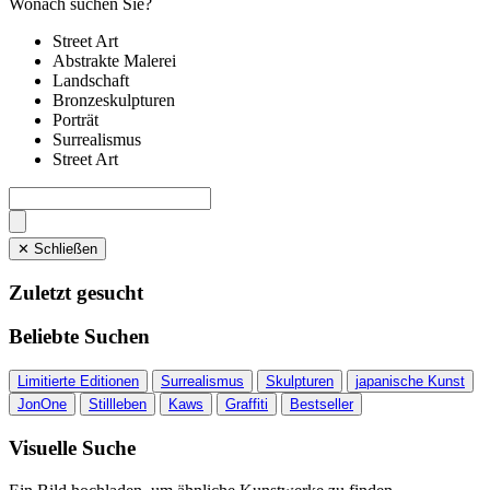
Wonach suchen Sie?
Street Art
Abstrakte Malerei
Landschaft
Bronzeskulpturen
Porträt
Surrealismus
Street Art
✕ Schließen
Zuletzt gesucht
Beliebte Suchen
Limitierte Editionen
Surrealismus
Skulpturen
japanische Kunst
JonOne
Stillleben
Kaws
Graffiti
Bestseller
Visuelle Suche