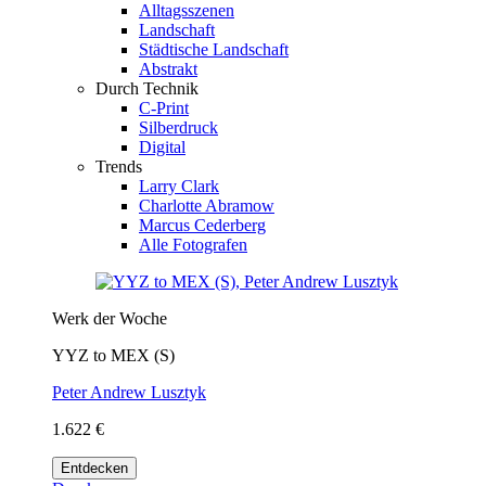
Alltagsszenen
Landschaft
Städtische Landschaft
Abstrakt
Durch Technik
C-Print
Silberdruck
Digital
Trends
Larry Clark
Charlotte Abramow
Marcus Cederberg
Alle Fotografen
Werk der Woche
YYZ to MEX (S)
Peter Andrew Lusztyk
1.622 €
Entdecken