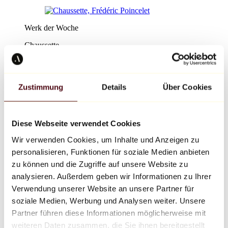
Werk der Woche
Chaussette
Frédéric Poincelet
450 €
Zustimmung
Details
Über Cookies
Entdecken
Zeichnungen
Zeichnungen
Diese Webseite verwendet Cookies
Entdecken
Entdecken Sie die Zeichnungen
Wir verwenden Cookies, um Inhalte und Anzeigen zu
Unsere Top-Verkäufe
personalisieren, Funktionen für soziale Medien anbieten
Erschwingliche Zeichnungen
Nach Stil
zu können und die Zugriffe auf unsere Website zu
Street Art
analysieren. Außerdem geben wir Informationen zu Ihrer
Porträt
Verwendung unserer Website an unsere Partner für
Abstrakt
Tiere
soziale Medien, Werbung und Analysen weiter. Unsere
Stillleben
Partner führen diese Informationen möglicherweise mit
Durch Technik
weiteren Daten zusammen, die Sie ihnen bereitgestellt
Aquarell