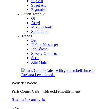
Pop Art
Street Art
Figurativ
Durch Technik
Öl
Acryl
Mischtechnik
Sprühfarbe
Trends
Ben
Jérôme Mesnager
Jef Aérosol
Speedy Graphito
Seen
Alle Maler
Werk der Woche
Paris Corner Cafe - with gold embellishment
Ruslana Levandovska
3.424 €