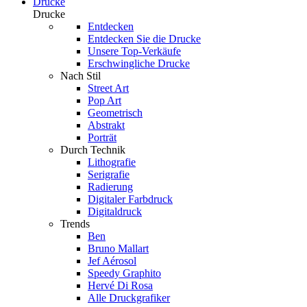
Drucke
Drucke
Entdecken
Entdecken Sie die Drucke
Unsere Top-Verkäufe
Erschwingliche Drucke
Nach Stil
Street Art
Pop Art
Geometrisch
Abstrakt
Porträt
Durch Technik
Lithografie
Serigrafie
Radierung
Digitaler Farbdruck
Digitaldruck
Trends
Ben
Bruno Mallart
Jef Aérosol
Speedy Graphito
Hervé Di Rosa
Alle Druckgrafiker