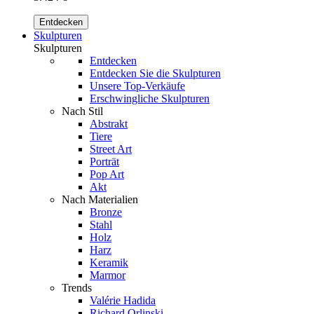
Entdecken
Skulpturen
Skulpturen
Entdecken
Entdecken Sie die Skulpturen
Unsere Top-Verkäufe
Erschwingliche Skulpturen
Nach Stil
Abstrakt
Tiere
Street Art
Porträt
Pop Art
Akt
Nach Materialien
Bronze
Stahl
Holz
Harz
Keramik
Marmor
Trends
Valérie Hadida
Richard Orlinski