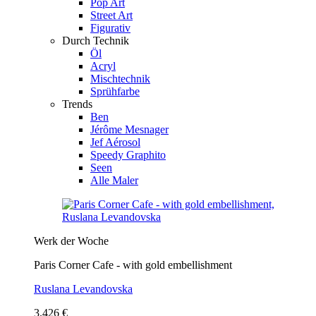
Pop Art
Street Art
Figurativ
Durch Technik
Öl
Acryl
Mischtechnik
Sprühfarbe
Trends
Ben
Jérôme Mesnager
Jef Aérosol
Speedy Graphito
Seen
Alle Maler
Werk der Woche
Paris Corner Cafe - with gold embellishment
Ruslana Levandovska
3.426 €