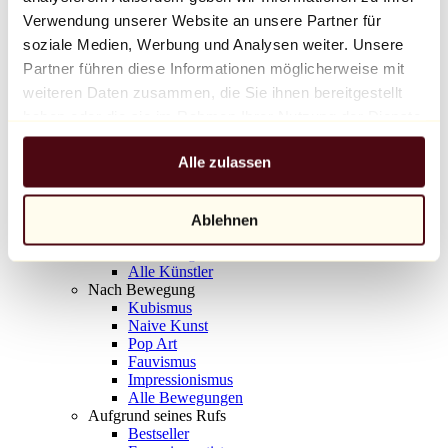
Balloon Dog (Orange)
Verwendung unserer Website an unsere Partner für
Jeff Koons
soziale Medien, Werbung und Analysen weiter. Unsere
Partner führen diese Informationen möglicherweise mit
10.000 €
weiteren Daten zusammen, die Sie ihnen bereitgestellt
Entdecken
haben oder die sie im Rahmen Ihrer Nutzung der Dienste
Künstler
gesammelt haben.
Künstler
Alle zulassen
Entdecken
Alle Maler
Alle Bildhauer
Alle Fotografen
Ablehnen
Alle Zeichner
Alle Designer
Alle Künstler
Nach Bewegung
Kubismus
Naive Kunst
Pop Art
Fauvismus
Impressionismus
Alle Bewegungen
Aufgrund seines Rufs
Bestseller