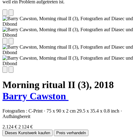
weil ein Problem aufgetreten ist.
Morning ritual II (3),
2018
Barry Cawston
Fotografien :
C-Print
·
75 x 90 x 2 cm
29.5 x 35.4 x 0.8 inch
·
Aufhängbereit
2.124 €
2 124 €
Dieses Kunstwerk kaufen
Preis verhandeln