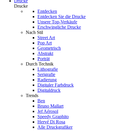
Drucke
Drucke
Entdecken
Entdecken Sie die Drucke
Unsere Top-Verkäufe
Erschwingliche Drucke
Nach Stil
Street Art
Pop Art
Geometrisch
Abstrakt
Porträt
Durch Technik
Lithografie
Serigrafie
Radierung
Digitaler Farbdruck
Digitaldruck
Trends
Ben
Bruno Mallart
Jef Aérosol
Speedy Graphito
Hervé Di Rosa
Alle Druckgrafiker