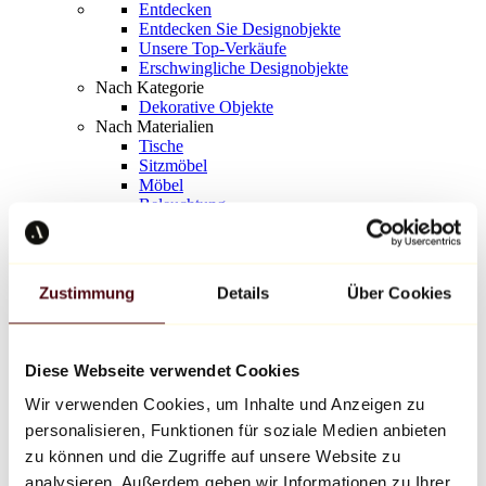
Entdecken
Entdecken Sie Designobjekte
Unsere Top-Verkäufe
Erschwingliche Designobjekte
Nach Kategorie
Dekorative Objekte
Nach Materialien
Tische
Sitzmöbel
Möbel
Beleuchtung
Kunstvolles Geschirr
Keramik
Trends
Richard Orlinski
Zustimmung
Details
Über Cookies
Keith Haring
Jeff Koons
Yayoi Kusama
Jean-Michel Basquiat
Diese Webseite verwendet Cookies
Alle Designer
Wir verwenden Cookies, um Inhalte und Anzeigen zu
personalisieren, Funktionen für soziale Medien anbieten
Werk der Woche
zu können und die Zugriffe auf unsere Website zu
analysieren. Außerdem geben wir Informationen zu Ihrer