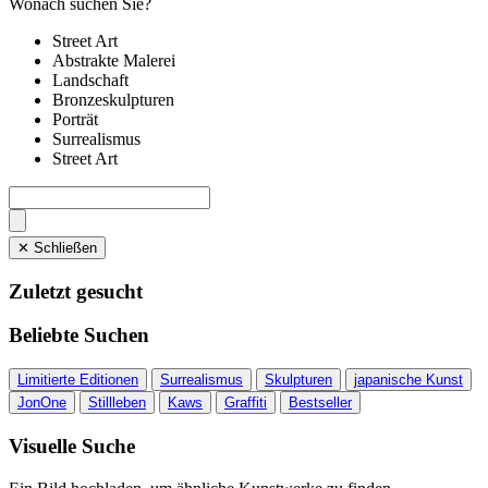
Wonach suchen Sie?
Street Art
Abstrakte Malerei
Landschaft
Bronzeskulpturen
Porträt
Surrealismus
Street Art
✕ Schließen
Zuletzt gesucht
Beliebte Suchen
Limitierte Editionen
Surrealismus
Skulpturen
japanische Kunst
JonOne
Stillleben
Kaws
Graffiti
Bestseller
Visuelle Suche