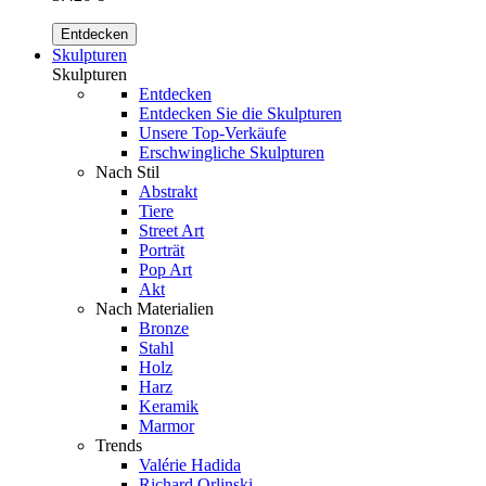
Entdecken
Skulpturen
Skulpturen
Entdecken
Entdecken Sie die Skulpturen
Unsere Top-Verkäufe
Erschwingliche Skulpturen
Nach Stil
Abstrakt
Tiere
Street Art
Porträt
Pop Art
Akt
Nach Materialien
Bronze
Stahl
Holz
Harz
Keramik
Marmor
Trends
Valérie Hadida
Richard Orlinski