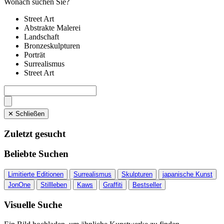
Wonach suchen Sie?
Street Art
Abstrakte Malerei
Landschaft
Bronzeskulpturen
Porträt
Surrealismus
Street Art
✕ Schließen
Zuletzt gesucht
Beliebte Suchen
Limitierte Editionen
Surrealismus
Skulpturen
japanische Kunst
JonOne
Stillleben
Kaws
Graffiti
Bestseller
Visuelle Suche