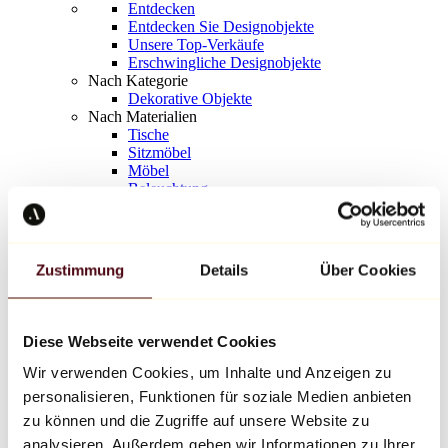
Entdecken
Entdecken Sie Designobjekte
Unsere Top-Verkäufe
Erschwingliche Designobjekte
Nach Kategorie
Dekorative Objekte
Nach Materialien
Tische
Sitzmöbel
Möbel
Beleuchtung
Kunstvolles Geschirr
Keramik
Trends
Richard Orlinski
Zustimmung
Details
Über Cookies
Keith Haring
Jeff Koons
Yayoi Kusama
Jean-Michel Basquiat
Diese Webseite verwendet Cookies
Alle Designer
Wir verwenden Cookies, um Inhalte und Anzeigen zu
personalisieren, Funktionen für soziale Medien anbieten
Werk der Woche
zu können und die Zugriffe auf unsere Website zu
analysieren. Außerdem geben wir Informationen zu Ihrer