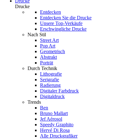
Drucke
Drucke
Entdecken
Entdecken Sie die Drucke
Unsere Top-Verkäufe
Erschwingliche Drucke
Nach Stil
Street Art
Pop Art
Geometrisch
Abstrakt
Porträt
Durch Technik
Lithografie
Serigrafie
Radierung
Digitaler Farbdruck
Digitaldruck
Trends
Ben
Bruno Mallart
Jef Aérosol
Speedy Graphito
Hervé Di Rosa
Alle Druckgrafiker