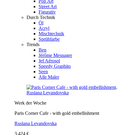
Pop Art
Street Art
Figurativ
Durch Technik
Öl
Acryl
Mischtechnik
Sprühfarbe
Trends
Ben
Jérôme Mesnager
Jef Aérosol
Speedy Graphito
Seen
Alle Maler
Werk der Woche
Paris Corner Cafe - with gold embellishment
Ruslana Levandovska
3.424 €