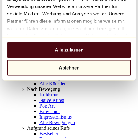
Balloon Dog (Orange)
Verwendung unserer Website an unsere Partner für
Jeff Koons
soziale Medien, Werbung und Analysen weiter. Unsere
Partner führen diese Informationen möglicherweise mit
10.000 €
weiteren Daten zusammen, die Sie ihnen bereitgestellt
Entdecken
haben oder die sie im Rahmen Ihrer Nutzung der Dienste
Künstler
gesammelt haben.
Künstler
Alle zulassen
Entdecken
Alle Maler
Alle Bildhauer
Alle Fotografen
Ablehnen
Alle Zeichner
Alle Designer
Alle Künstler
Nach Bewegung
Kubismus
Naive Kunst
Pop Art
Fauvismus
Impressionismus
Alle Bewegungen
Aufgrund seines Rufs
Bestseller