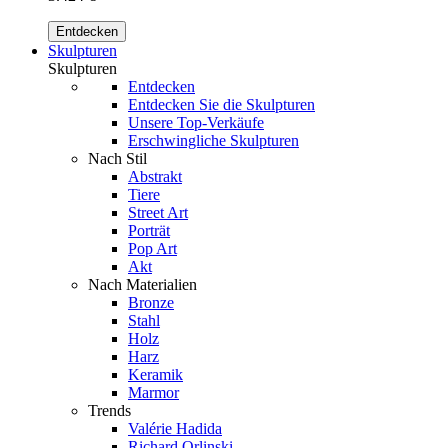
Entdecken
Skulpturen
Skulpturen
Entdecken
Entdecken Sie die Skulpturen
Unsere Top-Verkäufe
Erschwingliche Skulpturen
Nach Stil
Abstrakt
Tiere
Street Art
Porträt
Pop Art
Akt
Nach Materialien
Bronze
Stahl
Holz
Harz
Keramik
Marmor
Trends
Valérie Hadida
Richard Orlinski