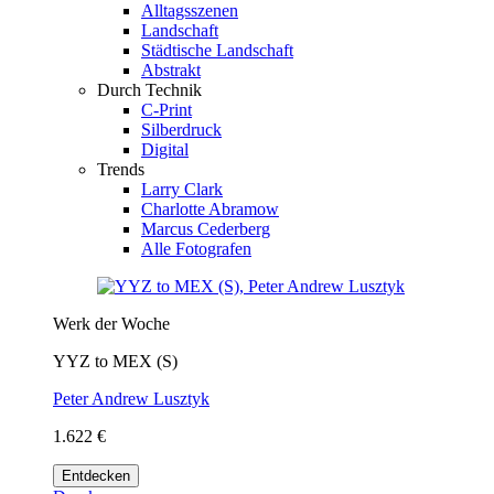
Alltagsszenen
Landschaft
Städtische Landschaft
Abstrakt
Durch Technik
C-Print
Silberdruck
Digital
Trends
Larry Clark
Charlotte Abramow
Marcus Cederberg
Alle Fotografen
Werk der Woche
YYZ to MEX (S)
Peter Andrew Lusztyk
1.622 €
Entdecken