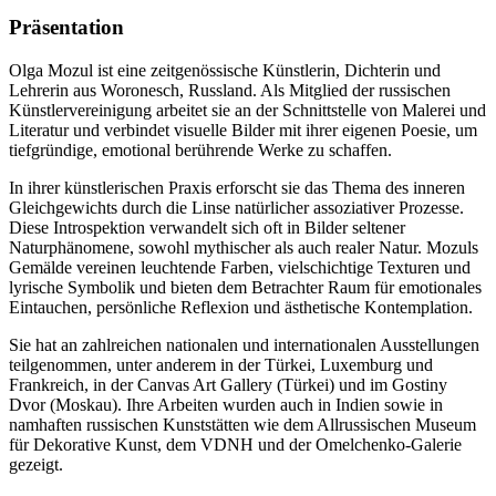
Präsentation
Olga Mozul ist eine zeitgenössische Künstlerin, Dichterin und
Lehrerin aus Woronesch, Russland. Als Mitglied der russischen
Künstlervereinigung arbeitet sie an der Schnittstelle von Malerei und
Literatur und verbindet visuelle Bilder mit ihrer eigenen Poesie, um
tiefgründige, emotional berührende Werke zu schaffen.
In ihrer künstlerischen Praxis erforscht sie das Thema des inneren
Gleichgewichts durch die Linse natürlicher assoziativer Prozesse.
Diese Introspektion verwandelt sich oft in Bilder seltener
Naturphänomene, sowohl mythischer als auch realer Natur. Mozuls
Gemälde vereinen leuchtende Farben, vielschichtige Texturen und
lyrische Symbolik und bieten dem Betrachter Raum für emotionales
Eintauchen, persönliche Reflexion und ästhetische Kontemplation.
Sie hat an zahlreichen nationalen und internationalen Ausstellungen
teilgenommen, unter anderem in der Türkei, Luxemburg und
Frankreich, in der Canvas Art Gallery (Türkei) und im Gostiny
Dvor (Moskau). Ihre Arbeiten wurden auch in Indien sowie in
namhaften russischen Kunststätten wie dem Allrussischen Museum
für Dekorative Kunst, dem VDNH und der Omelchenko-Galerie
gezeigt.