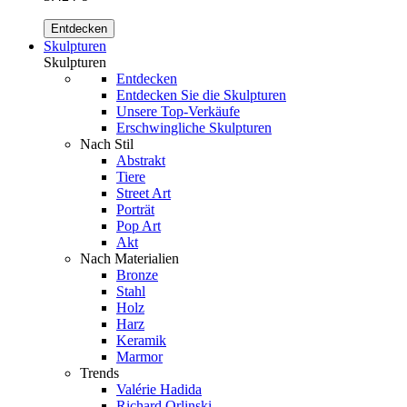
Entdecken
Skulpturen
Skulpturen
Entdecken
Entdecken Sie die Skulpturen
Unsere Top-Verkäufe
Erschwingliche Skulpturen
Nach Stil
Abstrakt
Tiere
Street Art
Porträt
Pop Art
Akt
Nach Materialien
Bronze
Stahl
Holz
Harz
Keramik
Marmor
Trends
Valérie Hadida
Richard Orlinski