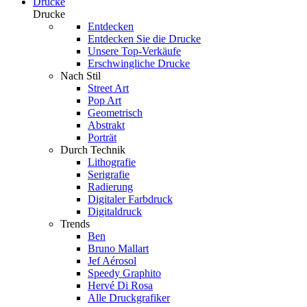
Drucke
Drucke
Entdecken
Entdecken Sie die Drucke
Unsere Top-Verkäufe
Erschwingliche Drucke
Nach Stil
Street Art
Pop Art
Geometrisch
Abstrakt
Porträt
Durch Technik
Lithografie
Serigrafie
Radierung
Digitaler Farbdruck
Digitaldruck
Trends
Ben
Bruno Mallart
Jef Aérosol
Speedy Graphito
Hervé Di Rosa
Alle Druckgrafiker