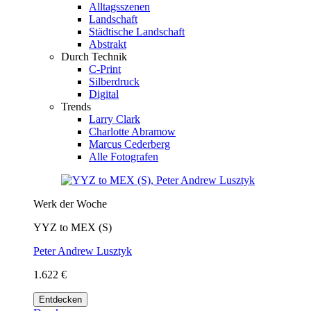
Alltagsszenen
Landschaft
Städtische Landschaft
Abstrakt
Durch Technik
C-Print
Silberdruck
Digital
Trends
Larry Clark
Charlotte Abramow
Marcus Cederberg
Alle Fotografen
Werk der Woche
YYZ to MEX (S)
Peter Andrew Lusztyk
1.622 €
Entdecken