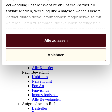
Balloon Dog (Orange)
Verwendung unserer Website an unsere Partner für
Jeff Koons
soziale Medien, Werbung und Analysen weiter. Unsere
Partner führen diese Informationen möglicherweise mit
10.000 €
weiteren Daten zusammen, die Sie ihnen bereitgestellt
Entdecken
haben oder die sie im Rahmen Ihrer Nutzung der Dienste
Künstler
gesammelt haben.
Künstler
Alle zulassen
Entdecken
Alle Maler
Alle Bildhauer
Alle Fotografen
Ablehnen
Alle Zeichner
Alle Designer
Alle Künstler
Nach Bewegung
Kubismus
Naive Kunst
Pop Art
Fauvismus
Impressionismus
Alle Bewegungen
Aufgrund seines Rufs
Bestseller