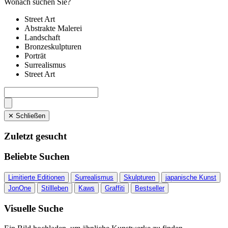
Wonach suchen Sie?
Street Art
Abstrakte Malerei
Landschaft
Bronzeskulpturen
Porträt
Surrealismus
Street Art
✕ Schließen
Zuletzt gesucht
Beliebte Suchen
Limitierte Editionen
Surrealismus
Skulpturen
japanische Kunst
JonOne
Stillleben
Kaws
Graffiti
Bestseller
Visuelle Suche