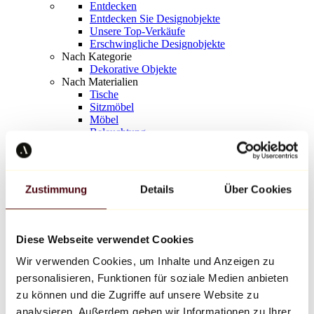
Entdecken
Entdecken Sie Designobjekte
Unsere Top-Verkäufe
Erschwingliche Designobjekte
Nach Kategorie
Dekorative Objekte
Nach Materialien
Tische
Sitzmöbel
Möbel
Beleuchtung
Kunstvolles Geschirr
Keramik
Trends
Richard Orlinski
Zustimmung
Details
Über Cookies
Keith Haring
Jeff Koons
Yayoi Kusama
Jean-Michel Basquiat
Diese Webseite verwendet Cookies
Alle Designer
Wir verwenden Cookies, um Inhalte und Anzeigen zu
personalisieren, Funktionen für soziale Medien anbieten
Werk der Woche
zu können und die Zugriffe auf unsere Website zu
analysieren. Außerdem geben wir Informationen zu Ihrer