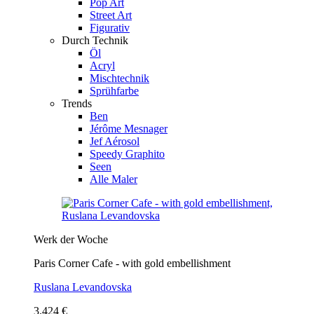
Pop Art
Street Art
Figurativ
Durch Technik
Öl
Acryl
Mischtechnik
Sprühfarbe
Trends
Ben
Jérôme Mesnager
Jef Aérosol
Speedy Graphito
Seen
Alle Maler
Werk der Woche
Paris Corner Cafe - with gold embellishment
Ruslana Levandovska
3.424 €