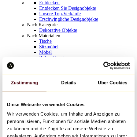
Entdecken
Entdecken Sie Designobjekte
Unsere Top-Verkäufe
Erschwingliche Designobjekte
Nach Kategorie
Dekorative Objekte
Nach Materialien
Tische
Sitzmöbel
Möbel
Beleuchtung
Kunstvolles Geschirr
Keramik
Trends
Richard Orlinski
Zustimmung
Details
Über Cookies
Keith Haring
Jeff Koons
Yayoi Kusama
Jean-Michel Basquiat
Diese Webseite verwendet Cookies
Alle Designer
Wir verwenden Cookies, um Inhalte und Anzeigen zu
personalisieren, Funktionen für soziale Medien anbieten
Werk der Woche
zu können und die Zugriffe auf unsere Website zu
analysieren. Außerdem geben wir Informationen zu Ihrer