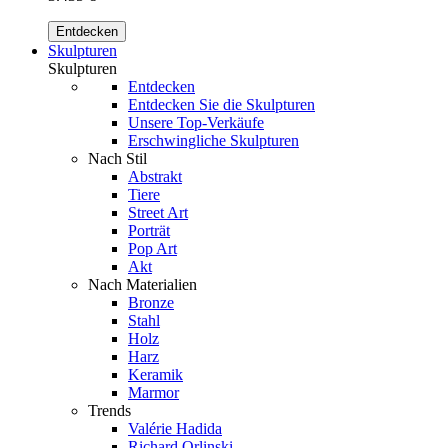
Entdecken
Skulpturen
Skulpturen
Entdecken
Entdecken Sie die Skulpturen
Unsere Top-Verkäufe
Erschwingliche Skulpturen
Nach Stil
Abstrakt
Tiere
Street Art
Porträt
Pop Art
Akt
Nach Materialien
Bronze
Stahl
Holz
Harz
Keramik
Marmor
Trends
Valérie Hadida
Richard Orlinski