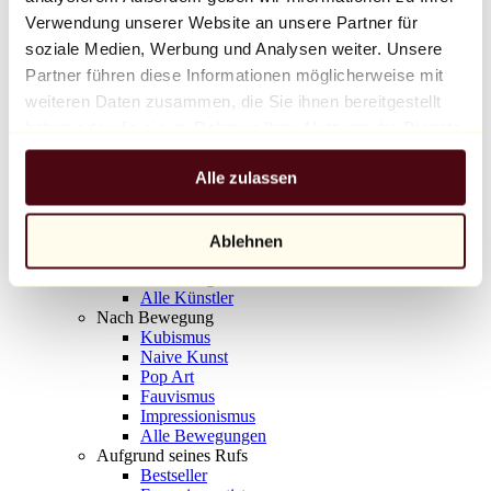
Balloon Dog (Orange)
Verwendung unserer Website an unsere Partner für
Jeff Koons
soziale Medien, Werbung und Analysen weiter. Unsere
Partner führen diese Informationen möglicherweise mit
10.000 €
weiteren Daten zusammen, die Sie ihnen bereitgestellt
Entdecken
haben oder die sie im Rahmen Ihrer Nutzung der Dienste
Künstler
gesammelt haben.
Künstler
Alle zulassen
Entdecken
Alle Maler
Alle Bildhauer
Alle Fotografen
Ablehnen
Alle Zeichner
Alle Designer
Alle Künstler
Nach Bewegung
Kubismus
Naive Kunst
Pop Art
Fauvismus
Impressionismus
Alle Bewegungen
Aufgrund seines Rufs
Bestseller