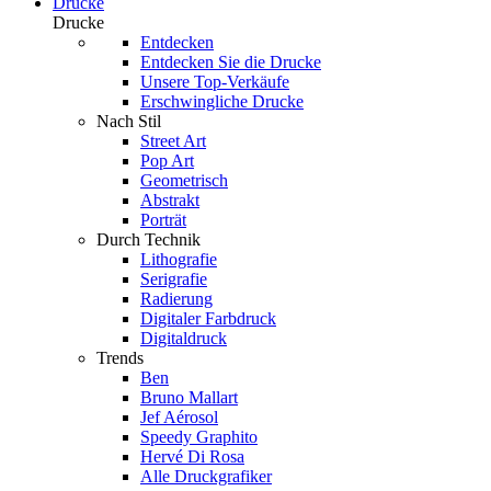
Drucke
Drucke
Entdecken
Entdecken Sie die Drucke
Unsere Top-Verkäufe
Erschwingliche Drucke
Nach Stil
Street Art
Pop Art
Geometrisch
Abstrakt
Porträt
Durch Technik
Lithografie
Serigrafie
Radierung
Digitaler Farbdruck
Digitaldruck
Trends
Ben
Bruno Mallart
Jef Aérosol
Speedy Graphito
Hervé Di Rosa
Alle Druckgrafiker