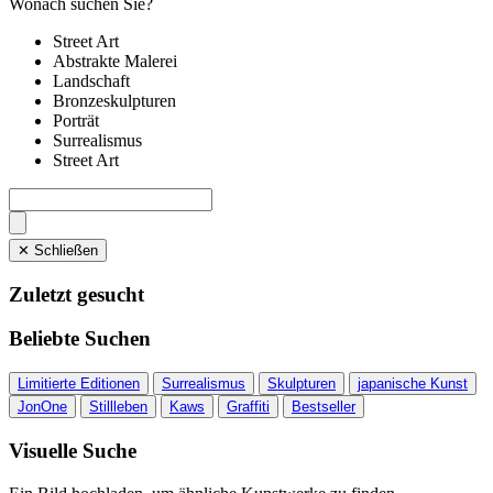
Wonach suchen Sie?
Street Art
Abstrakte Malerei
Landschaft
Bronzeskulpturen
Porträt
Surrealismus
Street Art
✕ Schließen
Zuletzt gesucht
Beliebte Suchen
Limitierte Editionen
Surrealismus
Skulpturen
japanische Kunst
JonOne
Stillleben
Kaws
Graffiti
Bestseller
Visuelle Suche