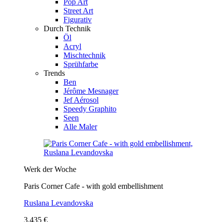
Pop Art
Street Art
Figurativ
Durch Technik
Öl
Acryl
Mischtechnik
Sprühfarbe
Trends
Ben
Jérôme Mesnager
Jef Aérosol
Speedy Graphito
Seen
Alle Maler
Werk der Woche
Paris Corner Cafe - with gold embellishment
Ruslana Levandovska
3.435 €