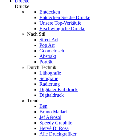
Drucke
Drucke
Entdecken
Entdecken Sie die Drucke
Unsere Top-Verkäufe
Erschwingliche Drucke
Nach Stil
Street Art
Pop Art
Geometrisch
Abstrakt
Porträt
Durch Technik
Lithografie
Serigrafie
Radierung
Digitaler Farbdruck
Digitaldruck
Trends
Ben
Bruno Mallart
Jef Aérosol
Speedy Graphito
Hervé Di Rosa
Alle Druckgrafiker