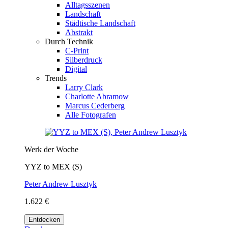
Alltagsszenen
Landschaft
Städtische Landschaft
Abstrakt
Durch Technik
C-Print
Silberdruck
Digital
Trends
Larry Clark
Charlotte Abramow
Marcus Cederberg
Alle Fotografen
Werk der Woche
YYZ to MEX (S)
Peter Andrew Lusztyk
1.622 €
Entdecken