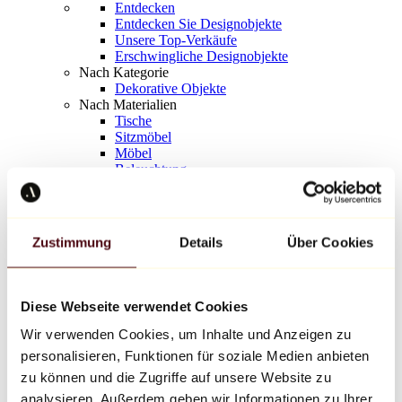
Entdecken
Entdecken Sie Designobjekte
Unsere Top-Verkäufe
Erschwingliche Designobjekte
Nach Kategorie
Dekorative Objekte
Nach Materialien
Tische
Sitzmöbel
Möbel
Beleuchtung
Kunstvolles Geschirr
Keramik
Trends
Richard Orlinski
Zustimmung
Details
Über Cookies
Keith Haring
Jeff Koons
Yayoi Kusama
Jean-Michel Basquiat
Diese Webseite verwendet Cookies
Alle Designer
Wir verwenden Cookies, um Inhalte und Anzeigen zu
personalisieren, Funktionen für soziale Medien anbieten
Werk der Woche
zu können und die Zugriffe auf unsere Website zu
analysieren. Außerdem geben wir Informationen zu Ihrer