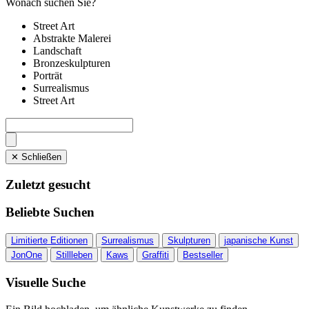
Wonach suchen Sie?
Street Art
Abstrakte Malerei
Landschaft
Bronzeskulpturen
Porträt
Surrealismus
Street Art
✕ Schließen
Zuletzt gesucht
Beliebte Suchen
Limitierte Editionen
Surrealismus
Skulpturen
japanische Kunst
JonOne
Stillleben
Kaws
Graffiti
Bestseller
Visuelle Suche