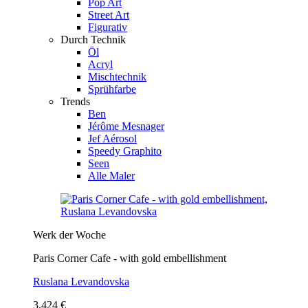
Pop Art
Street Art
Figurativ
Durch Technik
Öl
Acryl
Mischtechnik
Sprühfarbe
Trends
Ben
Jérôme Mesnager
Jef Aérosol
Speedy Graphito
Seen
Alle Maler
Werk der Woche
Paris Corner Cafe - with gold embellishment
Ruslana Levandovska
3.424 €