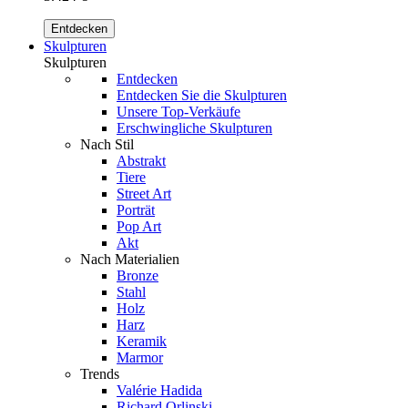
Entdecken
Skulpturen
Skulpturen
Entdecken
Entdecken Sie die Skulpturen
Unsere Top-Verkäufe
Erschwingliche Skulpturen
Nach Stil
Abstrakt
Tiere
Street Art
Porträt
Pop Art
Akt
Nach Materialien
Bronze
Stahl
Holz
Harz
Keramik
Marmor
Trends
Valérie Hadida
Richard Orlinski