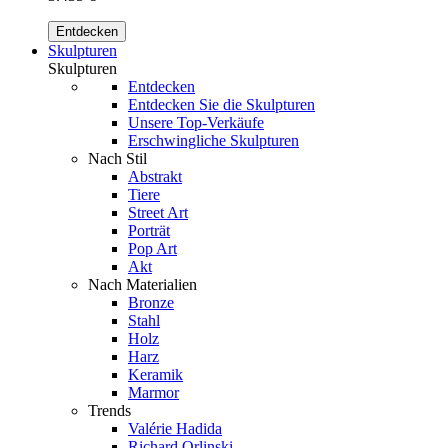
Entdecken
Skulpturen
Skulpturen
Entdecken
Entdecken Sie die Skulpturen
Unsere Top-Verkäufe
Erschwingliche Skulpturen
Nach Stil
Abstrakt
Tiere
Street Art
Porträt
Pop Art
Akt
Nach Materialien
Bronze
Stahl
Holz
Harz
Keramik
Marmor
Trends
Valérie Hadida
Richard Orlinski