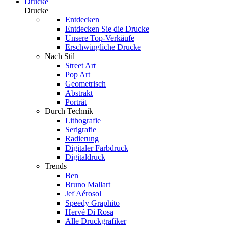
Drucke
Drucke
Entdecken
Entdecken Sie die Drucke
Unsere Top-Verkäufe
Erschwingliche Drucke
Nach Stil
Street Art
Pop Art
Geometrisch
Abstrakt
Porträt
Durch Technik
Lithografie
Serigrafie
Radierung
Digitaler Farbdruck
Digitaldruck
Trends
Ben
Bruno Mallart
Jef Aérosol
Speedy Graphito
Hervé Di Rosa
Alle Druckgrafiker