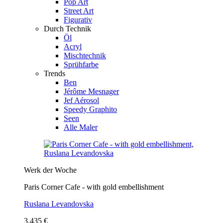
Pop Art
Street Art
Figurativ
Durch Technik
Öl
Acryl
Mischtechnik
Sprühfarbe
Trends
Ben
Jérôme Mesnager
Jef Aérosol
Speedy Graphito
Seen
Alle Maler
Werk der Woche
Paris Corner Cafe - with gold embellishment
Ruslana Levandovska
3.435 €