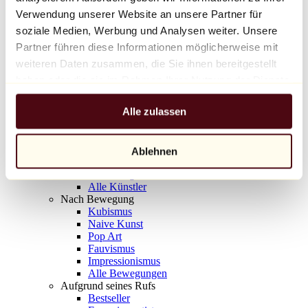
Balloon Dog (Orange)
Verwendung unserer Website an unsere Partner für
Jeff Koons
soziale Medien, Werbung und Analysen weiter. Unsere
Partner führen diese Informationen möglicherweise mit
10.000 €
weiteren Daten zusammen, die Sie ihnen bereitgestellt
Entdecken
haben oder die sie im Rahmen Ihrer Nutzung der Dienste
Künstler
gesammelt haben.
Künstler
Alle zulassen
Entdecken
Alle Maler
Alle Bildhauer
Alle Fotografen
Ablehnen
Alle Zeichner
Alle Designer
Alle Künstler
Nach Bewegung
Kubismus
Naive Kunst
Pop Art
Fauvismus
Impressionismus
Alle Bewegungen
Aufgrund seines Rufs
Bestseller