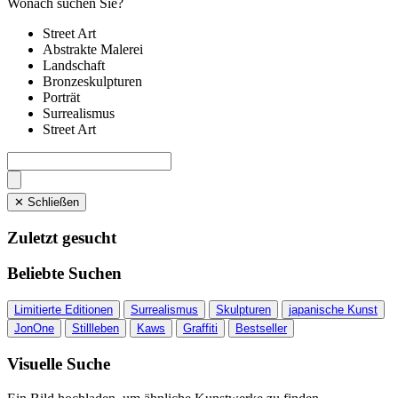
Wonach suchen Sie?
Street Art
Abstrakte Malerei
Landschaft
Bronzeskulpturen
Porträt
Surrealismus
Street Art
✕ Schließen
Zuletzt gesucht
Beliebte Suchen
Limitierte Editionen
Surrealismus
Skulpturen
japanische Kunst
JonOne
Stillleben
Kaws
Graffiti
Bestseller
Visuelle Suche