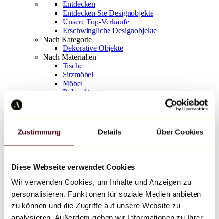
Entdecken
Entdecken Sie Designobjekte
Unsere Top-Verkäufe
Erschwingliche Designobjekte
Nach Kategorie
Dekorative Objekte
Nach Materialien
Tische
Sitzmöbel
Möbel
Beleuchtung
Kunstvolles Geschirr
Keramik
Trends
Richard Orlinski
Zustimmung
Details
Über Cookies
Keith Haring
Jeff Koons
Yayoi Kusama
Jean-Michel Basquiat
Diese Webseite verwendet Cookies
Alle Designer
Wir verwenden Cookies, um Inhalte und Anzeigen zu
personalisieren, Funktionen für soziale Medien anbieten
Werk der Woche
zu können und die Zugriffe auf unsere Website zu
analysieren. Außerdem geben wir Informationen zu Ihrer