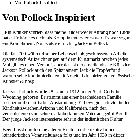
Von Pollock Inspiriert
Von Pollock Inspiriert
„Ein Kritiker schrieb, dass meine Bilder weder Anfang noch Ende
hatte. Er hörte es nicht als Kompliment, oder es war. Es war sogar
ein Kompliment. Nur wußte er nicht. „Jackson Pollock.
Die fast 700 während seiner Lebenszeit abgeschlossenen Arbeiten
systematisch Aufzeichnungen auf dem Kunstmarkt brechen jedes
Mal gibt es einen Verkauf, aber das ist der amerikanische Künstler
Jackson Pollock auch den Spitznamen“ Jack die Tropfer“und
warum seine kontinuierlichen t'it Arbeit als inspiriert zeitgenössische
Künstler & nbsp;
Jackson Pollock wurde 28. Januar 1912 in der Stadt Cody in
Wyoming geboren. Er stammt aus einer bescheidenen Familie
irischer und schottischer Abstammung. Er bewegte sich viel in der
Kindheit zwischen Arizona und Kalifornien, nach den
verschiedenen von seinem alkoholkranken Vater ausgeübt Berufe.
Der junge Jackson interessierte sehr in der indianischen Kultur.
Beeinflusst durch seine älteren Brüder, er die relativ frühen
künstlerischen Veranstaltungen folgt und im Jahr 1930 in dieser