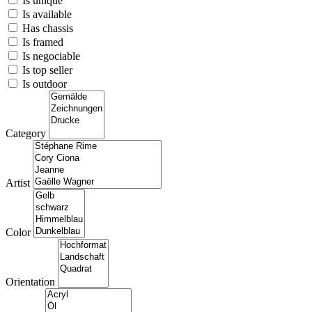
Is unique
Is available
Has chassis
Is framed
Is negociable
Is top seller
Is outdoor
Category
Artist
Color
Orientation