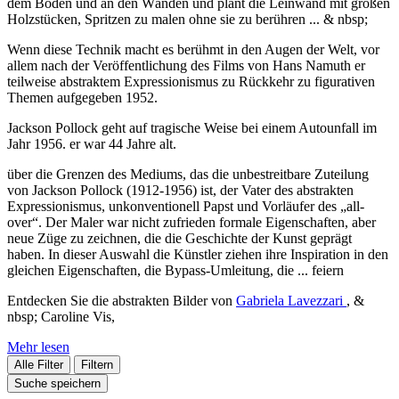
dem Boden und an den Wänden und plant die Leinwand mit großen
Holzstücken, Spritzen zu malen ohne sie zu berühren ... & nbsp;
Wenn diese Technik macht es berühmt in den Augen der Welt, vor
allem nach der Veröffentlichung des Films von Hans Namuth er
teilweise abstraktem Expressionismus zu Rückkehr zu figurativen
Themen aufgegeben 1952.
Jackson Pollock geht auf tragische Weise bei einem Autounfall im
Jahr 1956. er war 44 Jahre alt.
über die Grenzen des Mediums, das die unbestreitbare Zuteilung
von Jackson Pollock (1912-1956) ist, der Vater des abstrakten
Expressionismus, unkonventionell Papst und Vorläufer des „all-
over“. Der Maler war nicht zufrieden formale Eigenschaften, aber
neue Züge zu zeichnen, die die Geschichte der Kunst geprägt
haben. In dieser Auswahl die Künstler ziehen ihre Inspiration in den
gleichen Eigenschaften, die Bypass-Umleitung, die ... feiern
Entdecken Sie die abstrakten Bilder von
Gabriela Lavezzari
, &
nbsp; Caroline Vis,
Mehr lesen
Alle Filter
Filtern
Suche speichern