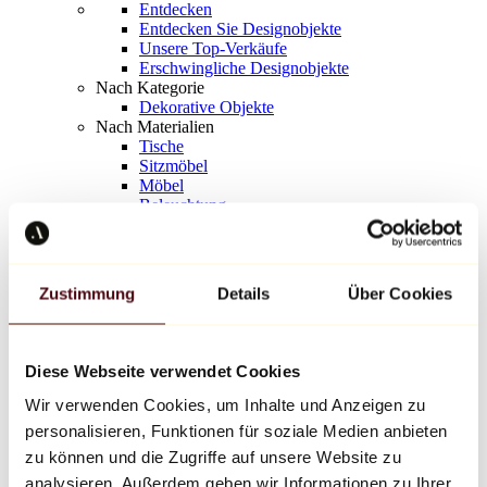
Entdecken
Entdecken Sie Designobjekte
Unsere Top-Verkäufe
Erschwingliche Designobjekte
Nach Kategorie
Dekorative Objekte
Nach Materialien
Tische
Sitzmöbel
Möbel
Beleuchtung
Kunstvolles Geschirr
Keramik
Trends
Richard Orlinski
Zustimmung
Details
Über Cookies
Keith Haring
Jeff Koons
Yayoi Kusama
Jean-Michel Basquiat
Diese Webseite verwendet Cookies
Alle Designer
Wir verwenden Cookies, um Inhalte und Anzeigen zu
personalisieren, Funktionen für soziale Medien anbieten
Werk der Woche
zu können und die Zugriffe auf unsere Website zu
analysieren. Außerdem geben wir Informationen zu Ihrer