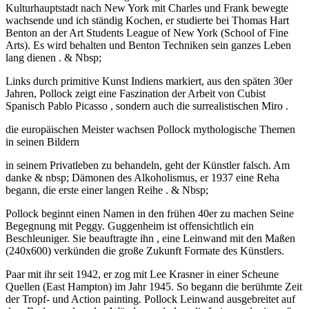
Kulturhauptstadt nach New York mit Charles und Frank bewegte
wachsende und ich ständig Kochen, er studierte bei Thomas Hart
Benton an der Art Students League of New York (School of Fine
Arts). Es wird behalten und Benton Techniken sein ganzes Leben
lang dienen . & Nbsp;
Links durch primitive Kunst Indiens markiert, aus den späten 30er
Jahren, Pollock zeigt eine Faszination der Arbeit von Cubist
Spanisch Pablo Picasso , sondern auch die surrealistischen Miro .
die europäischen Meister wachsen Pollock mythologische Themen
in seinen Bildern
in seinem Privatleben zu behandeln, geht der Künstler falsch. Am
danke & nbsp; Dämonen des Alkoholismus, er 1937 eine Reha
begann, die erste einer langen Reihe . & Nbsp;
Pollock beginnt einen Namen in den frühen 40er zu machen Seine
Begegnung mit Peggy. Guggenheim ist offensichtlich ein
Beschleuniger. Sie beauftragte ihn , eine Leinwand mit den Maßen
(240x600) verkünden die große Zukunft Formate des Künstlers.
Paar mit ihr seit 1942, er zog mit Lee Krasner in einer Scheune
Quellen (East Hampton) im Jahr 1945. So begann die berühmte Zeit
der Tropf- und Action painting. Pollock Leinwand ausgebreitet auf