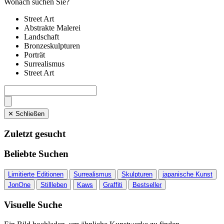
Wonach suchen Sie?
Street Art
Abstrakte Malerei
Landschaft
Bronzeskulpturen
Porträt
Surrealismus
Street Art
✕ Schließen
Zuletzt gesucht
Beliebte Suchen
Limitierte Editionen
Surrealismus
Skulpturen
japanische Kunst
JonOne
Stillleben
Kaws
Graffiti
Bestseller
Visuelle Suche