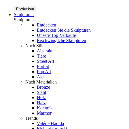
Entdecken
Skulpturen
Skulpturen
Entdecken
Entdecken Sie die Skulpturen
Unsere Top-Verkäufe
Erschwingliche Skulpturen
Nach Stil
Abstrakt
Tiere
Street Art
Porträt
Pop Art
Akt
Nach Materialien
Bronze
Stahl
Holz
Harz
Keramik
Marmor
Trends
Valérie Hadida
Richard Orlinski