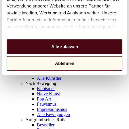
Balloon Dog (Orange)
Verwendung unserer Website an unsere Partner für
Jeff Koons
soziale Medien, Werbung und Analysen weiter. Unsere
Partner führen diese Informationen möglicherweise mit
10.000 €
weiteren Daten zusammen, die Sie ihnen bereitgestellt
Entdecken
haben oder die sie im Rahmen Ihrer Nutzung der Dienste
Künstler
gesammelt haben.
Künstler
Alle zulassen
Entdecken
Alle Maler
Alle Bildhauer
Alle Fotografen
Ablehnen
Alle Zeichner
Alle Designer
Alle Künstler
Nach Bewegung
Kubismus
Naive Kunst
Pop Art
Fauvismus
Impressionismus
Alle Bewegungen
Aufgrund seines Rufs
Bestseller