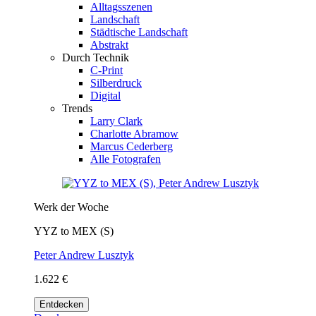
Alltagsszenen
Landschaft
Städtische Landschaft
Abstrakt
Durch Technik
C-Print
Silberdruck
Digital
Trends
Larry Clark
Charlotte Abramow
Marcus Cederberg
Alle Fotografen
Werk der Woche
YYZ to MEX (S)
Peter Andrew Lusztyk
1.622 €
Entdecken