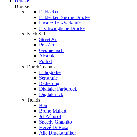
Drucke
Drucke
Entdecken
Entdecken Sie die Drucke
Unsere Top-Verkäufe
Erschwingliche Drucke
Nach Stil
Street Art
Pop Art
Geometrisch
Abstrakt
Porträt
Durch Technik
Lithografie
Serigrafie
Radierung
Digitaler Farbdruck
Digitaldruck
Trends
Ben
Bruno Mallart
Jef Aérosol
Speedy Graphito
Hervé Di Rosa
Alle Druckgrafiker