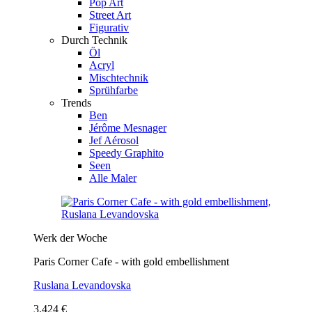
Pop Art
Street Art
Figurativ
Durch Technik
Öl
Acryl
Mischtechnik
Sprühfarbe
Trends
Ben
Jérôme Mesnager
Jef Aérosol
Speedy Graphito
Seen
Alle Maler
Werk der Woche
Paris Corner Cafe - with gold embellishment
Ruslana Levandovska
3.424 €