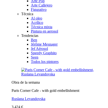
Arte Pop
Arte Callejero
Figurativo
Técnica
Al oleo
Acrílico
Técnica mixta
Pintura en aerosol
Tendencias
Ben
Jérôme Mesnager
Jef Aérosol
Speedy Graphito
Seen
Todos los pintores
Obra de la semana
Paris Corner Cafe - with gold embellishment
Ruslana Levandovska
3.424 €