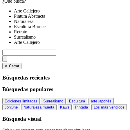
¿Qué busca?
Arte Callejero
Pintura Abstracta
Naturaleza
Escultura Bronce
Retrato
Surrealismo
Arte Callejero
✕ Cerrar
Búsquedas recientes
Búsquedas populares
Ediciones limitadas
Surrealismo
Escultura
arte japonés
JonOne
Naturaleza muerta
Kaws
Pintada
Los más vendidos
Búsqueda visual