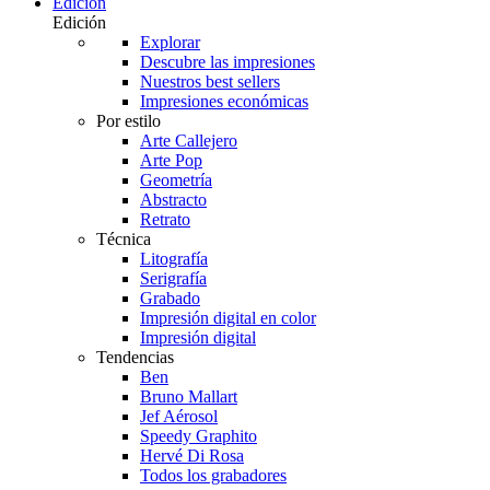
Edición
Edición
Explorar
Descubre las impresiones
Nuestros best sellers
Impresiones económicas
Por estilo
Arte Callejero
Arte Pop
Geometría
Abstracto
Retrato
Técnica
Litografía
Serigrafía
Grabado
Impresión digital en color
Impresión digital
Tendencias
Ben
Bruno Mallart
Jef Aérosol
Speedy Graphito
Hervé Di Rosa
Todos los grabadores