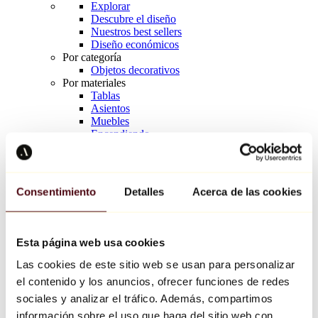
Explorar
Descubre el diseño
Nuestros best sellers
Diseño económicos
Por categoría
Objetos decorativos
Por materiales
Tablas
Asientos
Muebles
Encendiendo
Arte de la mesa
Cerámico
Tendencias
Richard Orlinski
Consentimiento
Detalles
Acerca de las cookies
Keith Haring
Jeff Koons
Yayoi Kusama
Jean-Michel Basquiat
Esta página web usa cookies
Todos los diseñadores
Las cookies de este sitio web se usan para personalizar
el contenido y los anuncios, ofrecer funciones de redes
Obra de la semana
sociales y analizar el tráfico. Además, compartimos
información sobre el uso que haga del sitio web con