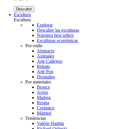
Descubrir
Escultura
Escultura
Explorar
Descubre las esculturas
Nuestros best sellers
Esculturas económicas
Por estilo
Abstracto
Animales
Arte Callejero
Retrato
Arte Pop
Desnudos
Por materiales
Bronce
Acero
Madera
Resina
Cerámico
Mármol
Tendencias
Valérie Hadida
Richard Orlinski