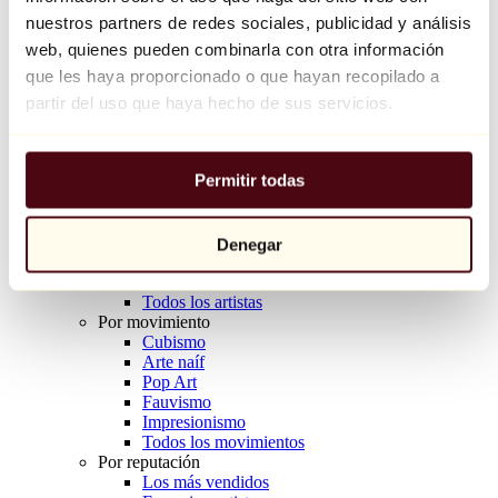
Balloon Dog (Orange)
nuestros partners de redes sociales, publicidad y análisis
Jeff Koons
web, quienes pueden combinarla con otra información
que les haya proporcionado o que hayan recopilado a
10.000 €
partir del uso que haya hecho de sus servicios.
Descubrir
Artistas
Artistas
Permitir todas
Explorar
Todos los pintores
Todos los escultores
Todos los fotógrafos
Denegar
Todos los dibujantes
Todos los diseñadores
Todos los artistas
Por movimiento
Cubismo
Arte naíf
Pop Art
Fauvismo
Impresionismo
Todos los movimientos
Por reputación
Los más vendidos