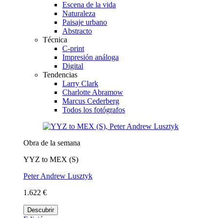
Escena de la vida
Naturaleza
Paisaje urbano
Abstracto
Técnica
C-print
Impresión análoga
Digital
Tendencias
Larry Clark
Charlotte Abramow
Marcus Cederberg
Todos los fotógrafos
Obra de la semana
YYZ to MEX (S)
Peter Andrew Lusztyk
1.622 €
Descubrir