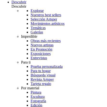
Descubrir
Descubrir
Explorar
Nuestros best sellers
Selección Artsper
Movimientos artísticos
Temáticas
Galerías
Imperdible
Obras más recientes
Nuevos artistas
En Promoción
Exposiciones
Entrevistas
Para ti
Prueba personalizada
Para tu hogar
Búsqueda visual
Revista Artsper
Tarjeta regalo
Por material
Pintura
Escultura
Fotografía
Edición