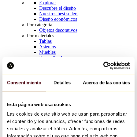
Explorar
Descubre el diseño
Nuestros best sellers
Diseño económicos
Por categoría
Objetos decorativos
Por materiales
Tablas
Asientos
Muebles
Encendiendo
Arte de la mesa
Cerámico
Tendencias
Richard Orlinski
Consentimiento
Detalles
Acerca de las cookies
Keith Haring
Jeff Koons
Yayoi Kusama
Jean-Michel Basquiat
Esta página web usa cookies
Todos los diseñadores
Las cookies de este sitio web se usan para personalizar
el contenido y los anuncios, ofrecer funciones de redes
Obra de la semana
sociales y analizar el tráfico. Además, compartimos
información sobre el uso que haga del sitio web con