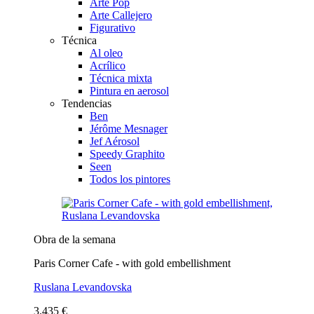
Arte Pop
Arte Callejero
Figurativo
Técnica
Al oleo
Acrílico
Técnica mixta
Pintura en aerosol
Tendencias
Ben
Jérôme Mesnager
Jef Aérosol
Speedy Graphito
Seen
Todos los pintores
Obra de la semana
Paris Corner Cafe - with gold embellishment
Ruslana Levandovska
3.435 €