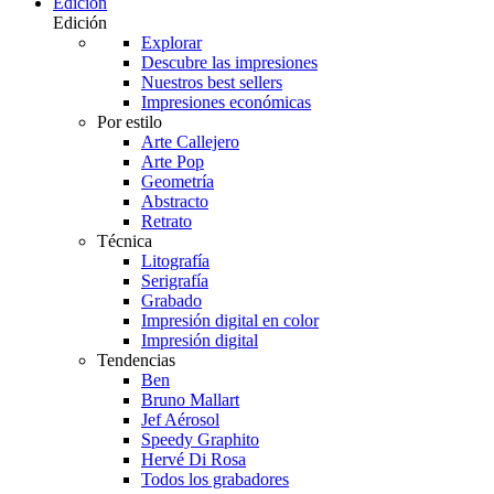
Edición
Edición
Explorar
Descubre las impresiones
Nuestros best sellers
Impresiones económicas
Por estilo
Arte Callejero
Arte Pop
Geometría
Abstracto
Retrato
Técnica
Litografía
Serigrafía
Grabado
Impresión digital en color
Impresión digital
Tendencias
Ben
Bruno Mallart
Jef Aérosol
Speedy Graphito
Hervé Di Rosa
Todos los grabadores