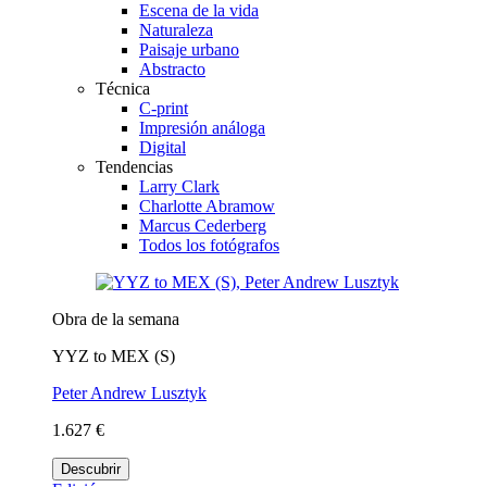
Escena de la vida
Naturaleza
Paisaje urbano
Abstracto
Técnica
C-print
Impresión análoga
Digital
Tendencias
Larry Clark
Charlotte Abramow
Marcus Cederberg
Todos los fotógrafos
Obra de la semana
YYZ to MEX (S)
Peter Andrew Lusztyk
1.627 €
Descubrir