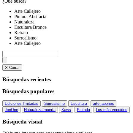
¿Qué busca?
Arte Callejero
Pintura Abstracta
Naturaleza
Escultura Bronce
Retrato
Surrealismo
Arte Callejero
✕ Cerrar
Búsquedas recientes
Búsquedas populares
Ediciones limitadas
Surrealismo
Escultura
arte japonés
JonOne
Naturaleza muerta
Kaws
Pintada
Los más vendidos
Búsqueda visual