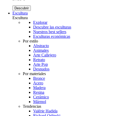
Descubrir
Escultura
Escultura
Explorar
Descubre las esculturas
Nuestros best sellers
Esculturas económicas
Por estilo
Abstracto
Animales
Arte Callejero
Retrato
Arte Pop
Desnudos
Por materiales
Bronce
Acero
Madera
Resina
Cerámico
Mármol
Tendencias
Valérie Hadida
Richard Orlinski