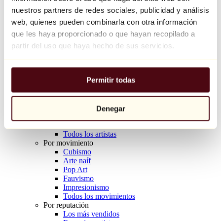
Balloon Dog (Orange)
nuestros partners de redes sociales, publicidad y análisis
Jeff Koons
web, quienes pueden combinarla con otra información
que les haya proporcionado o que hayan recopilado a
10.000 €
partir del uso que haya hecho de sus servicios.
Descubrir
Artistas
Artistas
Permitir todas
Explorar
Todos los pintores
Todos los escultores
Todos los fotógrafos
Denegar
Todos los dibujantes
Todos los diseñadores
Todos los artistas
Por movimiento
Cubismo
Arte naíf
Pop Art
Fauvismo
Impresionismo
Todos los movimientos
Por reputación
Los más vendidos