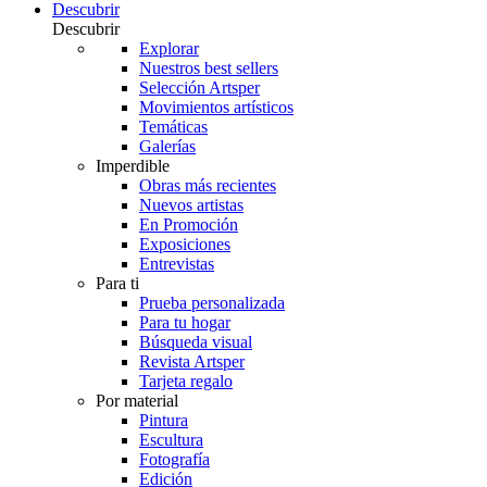
Descubrir
Descubrir
Explorar
Nuestros best sellers
Selección Artsper
Movimientos artísticos
Temáticas
Galerías
Imperdible
Obras más recientes
Nuevos artistas
En Promoción
Exposiciones
Entrevistas
Para ti
Prueba personalizada
Para tu hogar
Búsqueda visual
Revista Artsper
Tarjeta regalo
Por material
Pintura
Escultura
Fotografía
Edición