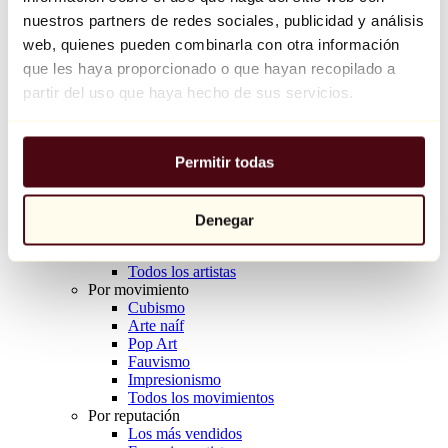
Balloon Dog (Orange)
nuestros partners de redes sociales, publicidad y análisis
Jeff Koons
web, quienes pueden combinarla con otra información
que les haya proporcionado o que hayan recopilado a
10.000 €
partir del uso que haya hecho de sus servicios.
Descubrir
Artistas
Artistas
Permitir todas
Explorar
Todos los pintores
Todos los escultores
Todos los fotógrafos
Denegar
Todos los dibujantes
Todos los diseñadores
Todos los artistas
Por movimiento
Cubismo
Arte naíf
Pop Art
Fauvismo
Impresionismo
Todos los movimientos
Por reputación
Los más vendidos