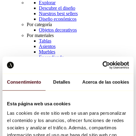
Explorar
Descubre el diseño
Nuestros best sellers
Diseño económicos
Por categoría
Objetos decorativos
Por materiales
Tablas
Asientos
Muebles
Encendiendo
Arte de la mesa
Cerámico
Tendencias
Richard Orlinski
Consentimiento
Detalles
Acerca de las cookies
Keith Haring
Jeff Koons
Yayoi Kusama
Jean-Michel Basquiat
Esta página web usa cookies
Todos los diseñadores
Las cookies de este sitio web se usan para personalizar
el contenido y los anuncios, ofrecer funciones de redes
Obra de la semana
sociales y analizar el tráfico. Además, compartimos
información sobre el uso que haga del sitio web con