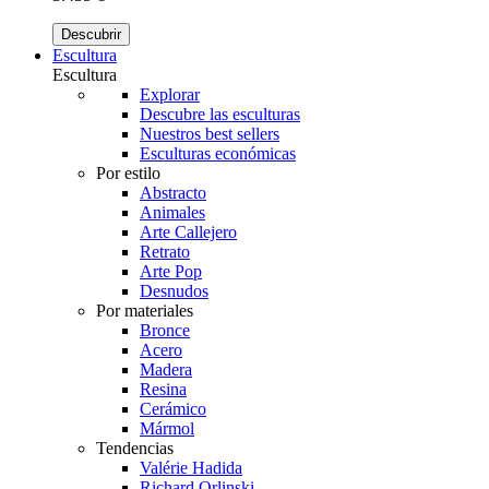
Descubrir
Escultura
Escultura
Explorar
Descubre las esculturas
Nuestros best sellers
Esculturas económicas
Por estilo
Abstracto
Animales
Arte Callejero
Retrato
Arte Pop
Desnudos
Por materiales
Bronce
Acero
Madera
Resina
Cerámico
Mármol
Tendencias
Valérie Hadida
Richard Orlinski