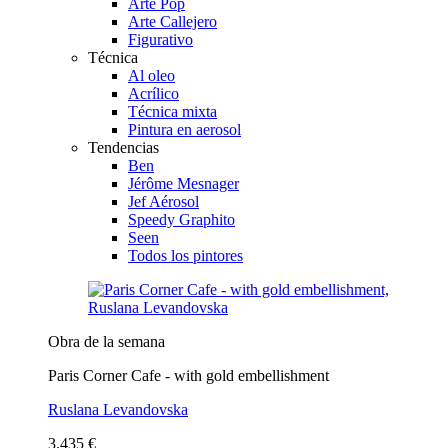
Arte Pop
Arte Callejero
Figurativo
Técnica
Al oleo
Acrílico
Técnica mixta
Pintura en aerosol
Tendencias
Ben
Jérôme Mesnager
Jef Aérosol
Speedy Graphito
Seen
Todos los pintores
Obra de la semana
Paris Corner Cafe - with gold embellishment
Ruslana Levandovska
3.435 €