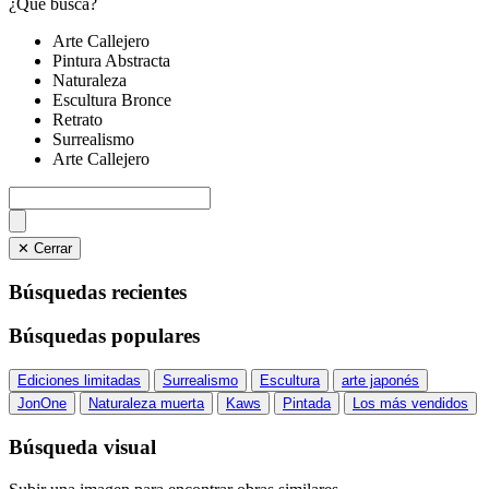
¿Qué busca?
Arte Callejero
Pintura Abstracta
Naturaleza
Escultura Bronce
Retrato
Surrealismo
Arte Callejero
✕ Cerrar
Búsquedas recientes
Búsquedas populares
Ediciones limitadas
Surrealismo
Escultura
arte japonés
JonOne
Naturaleza muerta
Kaws
Pintada
Los más vendidos
Búsqueda visual