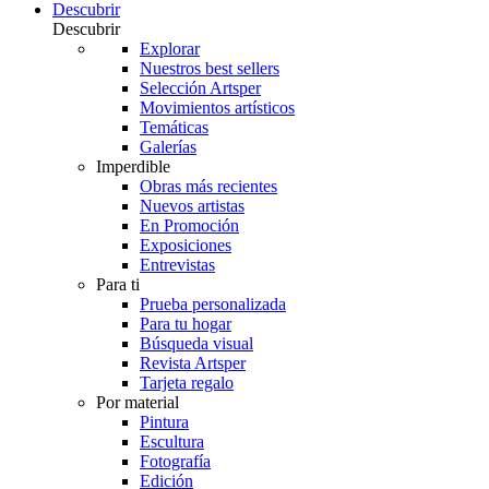
Descubrir
Descubrir
Explorar
Nuestros best sellers
Selección Artsper
Movimientos artísticos
Temáticas
Galerías
Imperdible
Obras más recientes
Nuevos artistas
En Promoción
Exposiciones
Entrevistas
Para ti
Prueba personalizada
Para tu hogar
Búsqueda visual
Revista Artsper
Tarjeta regalo
Por material
Pintura
Escultura
Fotografía
Edición