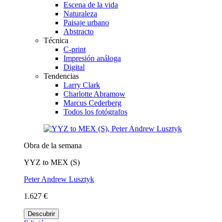
Escena de la vida
Naturaleza
Paisaje urbano
Abstracto
Técnica
C-print
Impresión análoga
Digital
Tendencias
Larry Clark
Charlotte Abramow
Marcus Cederberg
Todos los fotógrafos
Obra de la semana
YYZ to MEX (S)
Peter Andrew Lusztyk
1.627 €
Descubrir