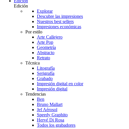
Edición
Edición
Explorar
Descubre las impresiones
Nuestros best sellers
Impresiones económicas
Por estilo
Arte Callejero
Arte Pop
Geometría
Abstracto
Retrato
Técnica
Litografía
Serigrafía
Grabado
Impresión digital en color
Impresión digital
Tendencias
Ben
Bruno Mallart
Jef Aérosol
Speedy Graphito
Hervé Di Rosa
Todos los grabadores