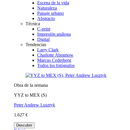
Escena de la vida
Naturaleza
Paisaje urbano
Abstracto
Técnica
C-print
Impresión análoga
Digital
Tendencias
Larry Clark
Charlotte Abramow
Marcus Cederberg
Todos los fotógrafos
Obra de la semana
YYZ to MEX (S)
Peter Andrew Lusztyk
1.627 €
Descubrir