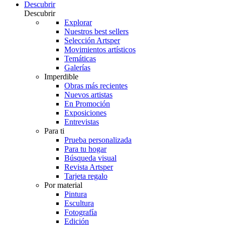
Descubrir
Descubrir
Explorar
Nuestros best sellers
Selección Artsper
Movimientos artísticos
Temáticas
Galerías
Imperdible
Obras más recientes
Nuevos artistas
En Promoción
Exposiciones
Entrevistas
Para ti
Prueba personalizada
Para tu hogar
Búsqueda visual
Revista Artsper
Tarjeta regalo
Por material
Pintura
Escultura
Fotografía
Edición