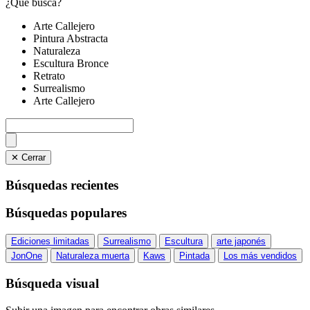
¿Qué busca?
Arte Callejero
Pintura Abstracta
Naturaleza
Escultura Bronce
Retrato
Surrealismo
Arte Callejero
✕ Cerrar
Búsquedas recientes
Búsquedas populares
Ediciones limitadas
Surrealismo
Escultura
arte japonés
JonOne
Naturaleza muerta
Kaws
Pintada
Los más vendidos
Búsqueda visual