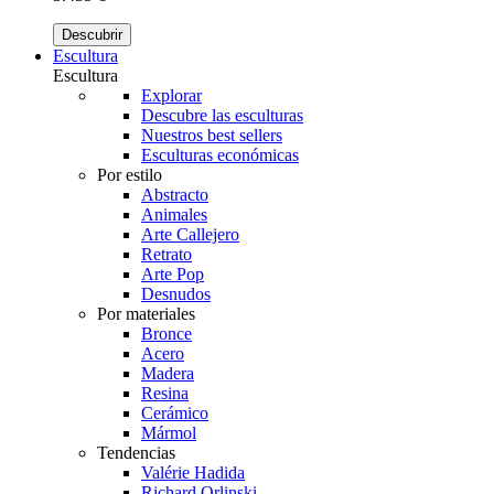
Descubrir
Escultura
Escultura
Explorar
Descubre las esculturas
Nuestros best sellers
Esculturas económicas
Por estilo
Abstracto
Animales
Arte Callejero
Retrato
Arte Pop
Desnudos
Por materiales
Bronce
Acero
Madera
Resina
Cerámico
Mármol
Tendencias
Valérie Hadida
Richard Orlinski