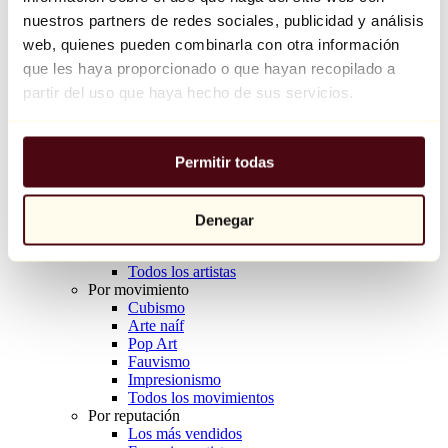
Balloon Dog (Orange)
nuestros partners de redes sociales, publicidad y análisis
Jeff Koons
web, quienes pueden combinarla con otra información
que les haya proporcionado o que hayan recopilado a
10.000 €
partir del uso que haya hecho de sus servicios.
Descubrir
Artistas
Artistas
Permitir todas
Explorar
Todos los pintores
Todos los escultores
Todos los fotógrafos
Denegar
Todos los dibujantes
Todos los diseñadores
Todos los artistas
Por movimiento
Cubismo
Arte naíf
Pop Art
Fauvismo
Impresionismo
Todos los movimientos
Por reputación
Los más vendidos