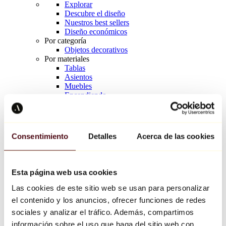
Explorar
Descubre el diseño
Nuestros best sellers
Diseño económicos
Por categoría
Objetos decorativos
Por materiales
Tablas
Asientos
Muebles
Encendiendo
Arte de la mesa
Cerámico
Tendencias
Richard Orlinski
Consentimiento
Detalles
Acerca de las cookies
Keith Haring
Jeff Koons
Yayoi Kusama
Jean-Michel Basquiat
Esta página web usa cookies
Todos los diseñadores
Las cookies de este sitio web se usan para personalizar
el contenido y los anuncios, ofrecer funciones de redes
Obra de la semana
sociales y analizar el tráfico. Además, compartimos
información sobre el uso que haga del sitio web con