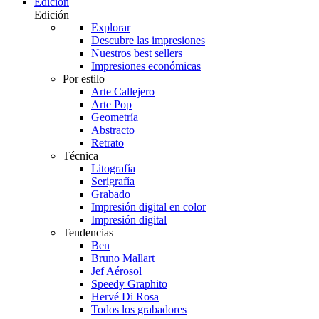
Edición
Edición
Explorar
Descubre las impresiones
Nuestros best sellers
Impresiones económicas
Por estilo
Arte Callejero
Arte Pop
Geometría
Abstracto
Retrato
Técnica
Litografía
Serigrafía
Grabado
Impresión digital en color
Impresión digital
Tendencias
Ben
Bruno Mallart
Jef Aérosol
Speedy Graphito
Hervé Di Rosa
Todos los grabadores