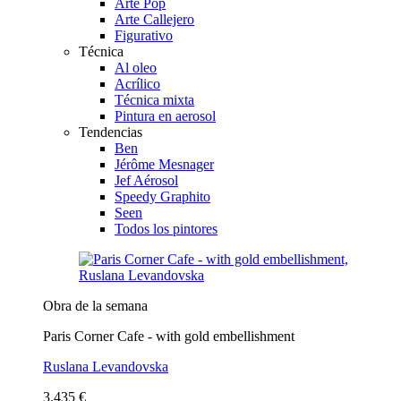
Arte Pop
Arte Callejero
Figurativo
Técnica
Al oleo
Acrílico
Técnica mixta
Pintura en aerosol
Tendencias
Ben
Jérôme Mesnager
Jef Aérosol
Speedy Graphito
Seen
Todos los pintores
Obra de la semana
Paris Corner Cafe - with gold embellishment
Ruslana Levandovska
3.435 €