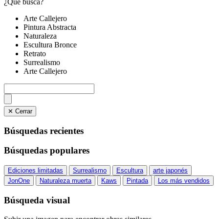
¿Qué busca?
Arte Callejero
Pintura Abstracta
Naturaleza
Escultura Bronce
Retrato
Surrealismo
Arte Callejero
✕ Cerrar
Búsquedas recientes
Búsquedas populares
Ediciones limitadas
Surrealismo
Escultura
arte japonés
JonOne
Naturaleza muerta
Kaws
Pintada
Los más vendidos
Búsqueda visual