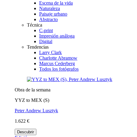
Escena de la vida
Naturaleza
Paisaje urbano
Abstracto
Técnica
C-print
Impresión análoga
Digital
Tendencias
Larry Clark
Charlotte Abramow
Marcus Cederberg
Todos los fotógrafos
Obra de la semana
YYZ to MEX (S)
Peter Andrew Lusztyk
1.622 €
Descubrir