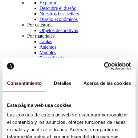
Explorar
Descubre el diseño
Nuestros best sellers
Diseño económicos
Por categoría
Objetos decorativos
Por materiales
Tablas
Asientos
Muebles
Encendiendo
Arte de la mesa
Cerámico
Tendencias
Richard Orlinski
Consentimiento
Detalles
Acerca de las cookies
Keith Haring
Jeff Koons
Yayoi Kusama
Jean-Michel Basquiat
Esta página web usa cookies
Todos los diseñadores
Las cookies de este sitio web se usan para personalizar
el contenido y los anuncios, ofrecer funciones de redes
Obra de la semana
sociales y analizar el tráfico. Además, compartimos
información sobre el uso que haga del sitio web con