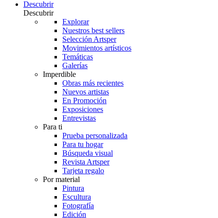
Descubrir
Descubrir
Explorar
Nuestros best sellers
Selección Artsper
Movimientos artísticos
Temáticas
Galerías
Imperdible
Obras más recientes
Nuevos artistas
En Promoción
Exposiciones
Entrevistas
Para ti
Prueba personalizada
Para tu hogar
Búsqueda visual
Revista Artsper
Tarjeta regalo
Por material
Pintura
Escultura
Fotografía
Edición