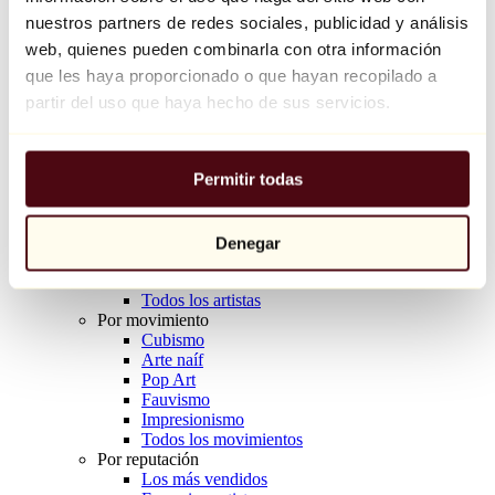
Balloon Dog (Orange)
nuestros partners de redes sociales, publicidad y análisis
Jeff Koons
web, quienes pueden combinarla con otra información
que les haya proporcionado o que hayan recopilado a
10.000 €
partir del uso que haya hecho de sus servicios.
Descubrir
Artistas
Artistas
Permitir todas
Explorar
Todos los pintores
Todos los escultores
Todos los fotógrafos
Denegar
Todos los dibujantes
Todos los diseñadores
Todos los artistas
Por movimiento
Cubismo
Arte naíf
Pop Art
Fauvismo
Impresionismo
Todos los movimientos
Por reputación
Los más vendidos