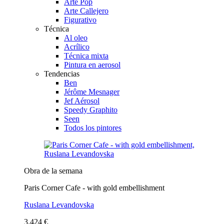
Arte Pop
Arte Callejero
Figurativo
Técnica
Al oleo
Acrílico
Técnica mixta
Pintura en aerosol
Tendencias
Ben
Jérôme Mesnager
Jef Aérosol
Speedy Graphito
Seen
Todos los pintores
Obra de la semana
Paris Corner Cafe - with gold embellishment
Ruslana Levandovska
3.424 €