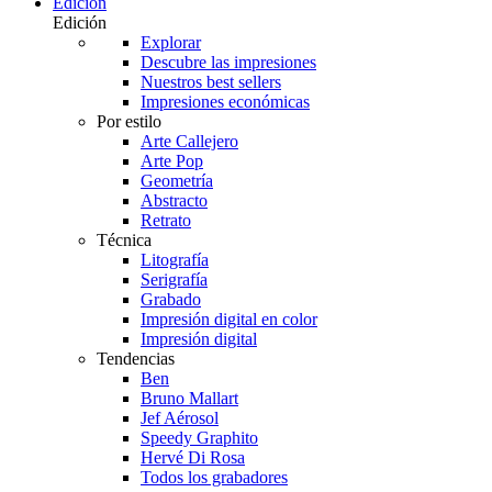
Edición
Edición
Explorar
Descubre las impresiones
Nuestros best sellers
Impresiones económicas
Por estilo
Arte Callejero
Arte Pop
Geometría
Abstracto
Retrato
Técnica
Litografía
Serigrafía
Grabado
Impresión digital en color
Impresión digital
Tendencias
Ben
Bruno Mallart
Jef Aérosol
Speedy Graphito
Hervé Di Rosa
Todos los grabadores