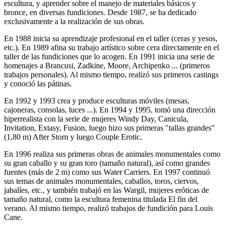
escultura, y aprender sobre el manejo de materiales básicos y
bronce, en diversas fundiciones. Desde 1987, se ha dedicado
exclusivamente a la realización de sus obras.
En 1988 inicia su aprendizaje profesional en el taller (ceras y yesos,
etc.). En 1989 afina su trabajo artístico sobre cera directamente en el
taller de las fundiciones que lo acogen. En 1991 inicia una serie de
homenajes a Brancusi, Zadkine, Moore, Archipenko ... (primeros
trabajos personales). Al mismo tiempo, realizó sus primeros castings
y conoció las pátinas.
En 1992 y 1993 crea y produce esculturas móviles (mesas,
cajoneras, consolas, luces ...). En 1994 y 1995, tomó una dirección
hiperrealista con la serie de mujeres Windy Day, Canicula,
Invitation, Extasy, Fusion, luego hizo sus primeras "tallas grandes"
(1,80 m) After Storn y luego Couple Erotic.
En 1996 realiza sus primeras obras de animales monumentales como
su gran caballo y su gran toro (tamaño natural), así como grandes
fuentes (más de 2 m) como sus Water Carriers. En 1997 continuó
sus temas de animales monumentales, caballos, toros, ciervos,
jabalíes, etc., y también trabajó en las Wargil, mujeres eróticas de
tamaño natural, como la escultura femenina titulada El fin del
verano. Al mismo tiempo, realizó trabajos de fundición para Louis
Cane.