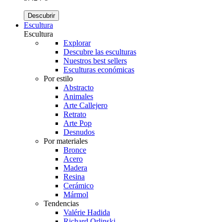
Descubrir
Escultura
Escultura
Explorar
Descubre las esculturas
Nuestros best sellers
Esculturas económicas
Por estilo
Abstracto
Animales
Arte Callejero
Retrato
Arte Pop
Desnudos
Por materiales
Bronce
Acero
Madera
Resina
Cerámico
Mármol
Tendencias
Valérie Hadida
Richard Orlinski