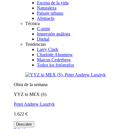
Escena de la vida
Naturaleza
Paisaje urbano
Abstracto
Técnica
C-print
Impresión análoga
Digital
Tendencias
Larry Clark
Charlotte Abramow
Marcus Cederberg
Todos los fotógrafos
Obra de la semana
YYZ to MEX (S)
Peter Andrew Lusztyk
1.622 €
Descubrir