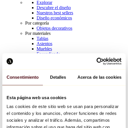
Explorar
Descubre el diseño
Nuestros best sellers
Diseño económicos
Por categoría
Objetos decorativos
Por materiales
Tablas
Asientos
Muebles
Encendiendo
Arte de la mesa
Cerámico
Tendencias
Richard Orlinski
Consentimiento
Detalles
Acerca de las cookies
Keith Haring
Jeff Koons
Yayoi Kusama
Jean-Michel Basquiat
Esta página web usa cookies
Todos los diseñadores
Las cookies de este sitio web se usan para personalizar
el contenido y los anuncios, ofrecer funciones de redes
Obra de la semana
sociales y analizar el tráfico. Además, compartimos
información sobre el uso que haga del sitio web con