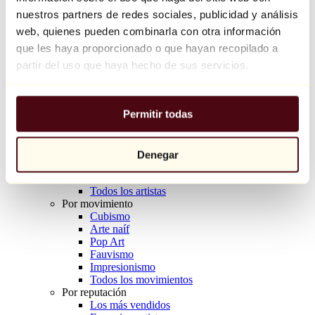
Balloon Dog (Orange)
nuestros partners de redes sociales, publicidad y análisis
Jeff Koons
web, quienes pueden combinarla con otra información
que les haya proporcionado o que hayan recopilado a
10.000 €
partir del uso que haya hecho de sus servicios.
Descubrir
Artistas
Artistas
Permitir todas
Explorar
Todos los pintores
Todos los escultores
Todos los fotógrafos
Denegar
Todos los dibujantes
Todos los diseñadores
Todos los artistas
Por movimiento
Cubismo
Arte naíf
Pop Art
Fauvismo
Impresionismo
Todos los movimientos
Por reputación
Los más vendidos