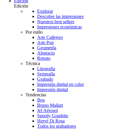
Edición
Edición
Explorar
Descubre las impresiones
Nuestros best sellers
Impresiones económicas
Por estilo
Arte Callejero
Arte Pop
Geometría
Abstracto
Retrato
Técnica
Litografía
Serigrafía
Grabado
Impresión digital en color
Impresión digital
Tendencias
Ben
Bruno Mallart
Jef Aérosol
Speedy Graphito
Hervé Di Rosa
Todos los grabadores