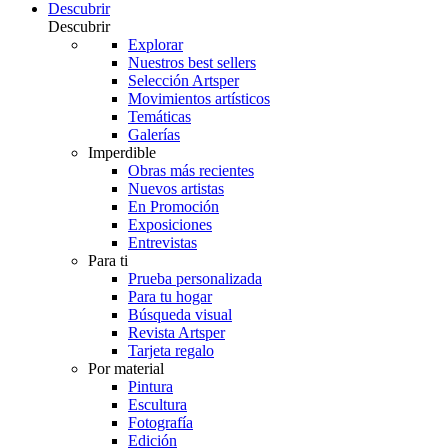
Descubrir
Descubrir
Explorar
Nuestros best sellers
Selección Artsper
Movimientos artísticos
Temáticas
Galerías
Imperdible
Obras más recientes
Nuevos artistas
En Promoción
Exposiciones
Entrevistas
Para ti
Prueba personalizada
Para tu hogar
Búsqueda visual
Revista Artsper
Tarjeta regalo
Por material
Pintura
Escultura
Fotografía
Edición