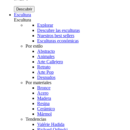
Descubrir
Escultura
Escultura
Explorar
Descubre las esculturas
Nuestros best sellers
Esculturas económicas
Por estilo
Abstracto
Animales
Arte Callejero
Retrato
Arte Pop
Desnudos
Por materiales
Bronce
Acero
Madera
Resina
Cerámico
Mármol
Tendencias
Valérie Hadida
Richard Orlinski