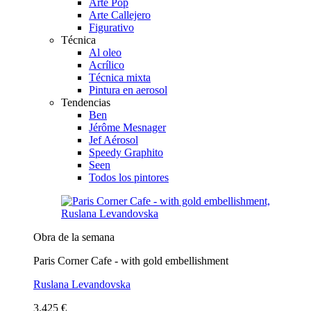
Arte Pop
Arte Callejero
Figurativo
Técnica
Al oleo
Acrílico
Técnica mixta
Pintura en aerosol
Tendencias
Ben
Jérôme Mesnager
Jef Aérosol
Speedy Graphito
Seen
Todos los pintores
Obra de la semana
Paris Corner Cafe - with gold embellishment
Ruslana Levandovska
3.425 €