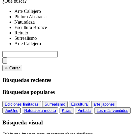
¿Qué busca?
Arte Callejero
Pintura Abstracta
Naturaleza
Escultura Bronce
Retrato
Surrealismo
Arte Callejero
✕ Cerrar
Búsquedas recientes
Búsquedas populares
Ediciones limitadas
Surrealismo
Escultura
arte japonés
JonOne
Naturaleza muerta
Kaws
Pintada
Los más vendidos
Búsqueda visual