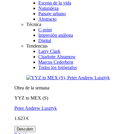
Escena de la vida
Naturaleza
Paisaje urbano
Abstracto
Técnica
C-print
Impresión análoga
Digital
Tendencias
Larry Clark
Charlotte Abramow
Marcus Cederberg
Todos los fotógrafos
Obra de la semana
YYZ to MEX (S)
Peter Andrew Lusztyk
1.623 €
Descubrir