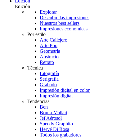
Edición
Edición
Explorar
Descubre las impresiones
Nuestros best sellers
Impresiones económicas
Por estilo
Arte Callejero
Arte Pop
Geometría
Abstracto
Retrato
Técnica
Litografía
Serigrafía
Grabado
Impresión digital en color
Impresión digital
Tendencias
Ben
Bruno Mallart
Jef Aérosol
Speedy Graphito
Hervé Di Rosa
Todos los grabadores