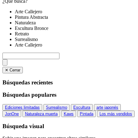
¿Qué busca?
Arte Callejero
Pintura Abstracta
Naturaleza
Escultura Bronce
Retrato
Surrealismo
Arte Callejero
✕ Cerrar
Búsquedas recientes
Búsquedas populares
Ediciones limitadas
Surrealismo
Escultura
arte japonés
JonOne
Naturaleza muerta
Kaws
Pintada
Los más vendidos
Búsqueda visual