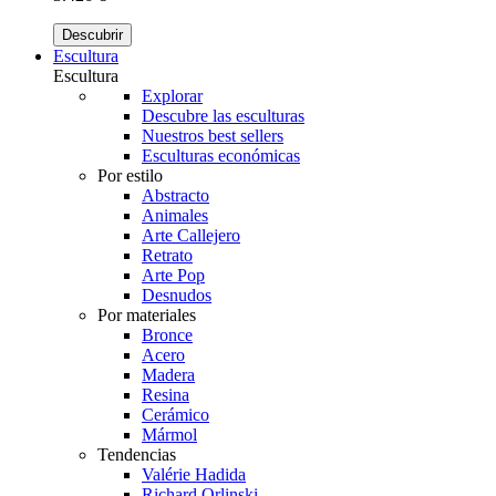
Descubrir
Escultura
Escultura
Explorar
Descubre las esculturas
Nuestros best sellers
Esculturas económicas
Por estilo
Abstracto
Animales
Arte Callejero
Retrato
Arte Pop
Desnudos
Por materiales
Bronce
Acero
Madera
Resina
Cerámico
Mármol
Tendencias
Valérie Hadida
Richard Orlinski