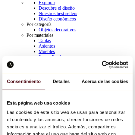
Explorar
Descubre el diseño
Nuestros best sellers
Diseño económicos
Por categoría
Objetos decorativos
Por materiales
Tablas
Asientos
Muebles
Encendiendo
Arte de la mesa
Cerámico
Tendencias
Richard Orlinski
Consentimiento
Detalles
Acerca de las cookies
Keith Haring
Jeff Koons
Yayoi Kusama
Jean-Michel Basquiat
Esta página web usa cookies
Todos los diseñadores
Las cookies de este sitio web se usan para personalizar
el contenido y los anuncios, ofrecer funciones de redes
Obra de la semana
sociales y analizar el tráfico. Además, compartimos
información sobre el uso que haga del sitio web con