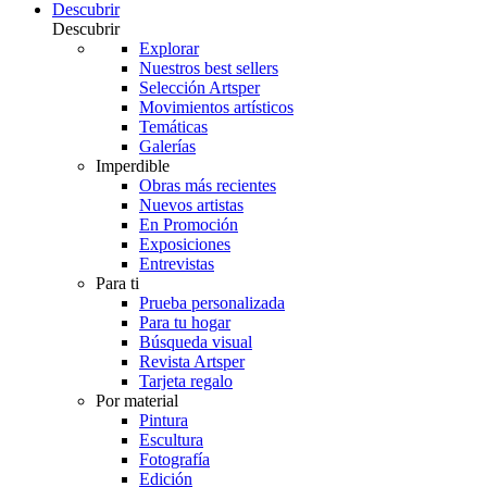
Descubrir
Descubrir
Explorar
Nuestros best sellers
Selección Artsper
Movimientos artísticos
Temáticas
Galerías
Imperdible
Obras más recientes
Nuevos artistas
En Promoción
Exposiciones
Entrevistas
Para ti
Prueba personalizada
Para tu hogar
Búsqueda visual
Revista Artsper
Tarjeta regalo
Por material
Pintura
Escultura
Fotografía
Edición