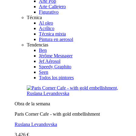
Arte Pop
Arte Callejero
Figurativo
Técnica
Al oleo
Acrílico
Técnica mixta
Pintura en aerosol
Tendencias
Ben
Jérôme Mesnager
Jef Aérosol
Speedy Graphito
Seen
Todos los pintores
Obra de la semana
Paris Corner Cafe - with gold embellishment
Ruslana Levandovska
3.426 €