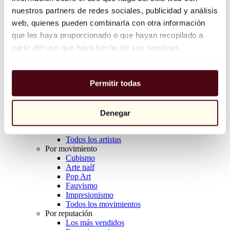
Balloon Dog (Orange)
nuestros partners de redes sociales, publicidad y análisis
Jeff Koons
web, quienes pueden combinarla con otra información
que les haya proporcionado o que hayan recopilado a
10.000 €
partir del uso que haya hecho de sus servicios.
Descubrir
Artistas
Artistas
Permitir todas
Explorar
Todos los pintores
Todos los escultores
Todos los fotógrafos
Denegar
Todos los dibujantes
Todos los diseñadores
Todos los artistas
Por movimiento
Cubismo
Arte naíf
Pop Art
Fauvismo
Impresionismo
Todos los movimientos
Por reputación
Los más vendidos