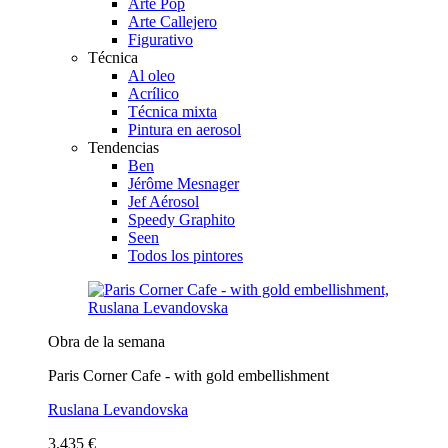
Arte Pop
Arte Callejero
Figurativo
Técnica
Al oleo
Acrílico
Técnica mixta
Pintura en aerosol
Tendencias
Ben
Jérôme Mesnager
Jef Aérosol
Speedy Graphito
Seen
Todos los pintores
Obra de la semana
Paris Corner Cafe - with gold embellishment
Ruslana Levandovska
3.435 €