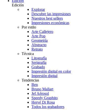
Edición
Edición
Explorar
Descubre las impresiones
Nuestros best sellers
Impresiones económicas
Por estilo
Arte Callejero
Arte Pop
Geometría
Abstracto
Retrato
Técnica
Litografía
Serigrafía
Grabado
Impresión digital en color
Impresión digital
Tendencias
Ben
Bruno Mallart
Jef Aérosol
Speedy Graphito
Hervé Di Rosa
Todos los grabadores