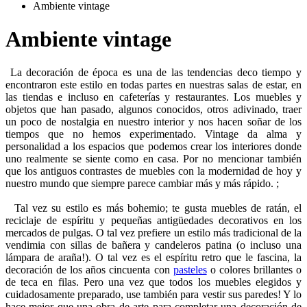
Ambiente vintage
Ambiente vintage
 La decoración de época es una de las tendencias deco tiempo y 
encontraron este estilo en todas partes en nuestras salas de estar, en 
las tiendas e incluso en cafeterías y restaurantes. Los muebles y 
objetos que han pasado, algunos conocidos, otros adivinado, traer 
un poco de nostalgia en nuestro interior y nos hacen soñar de los 
tiempos que no hemos experimentado. Vintage da alma y 
personalidad a los espacios que podemos crear los interiores donde 
uno realmente se siente como en casa. Por no mencionar también 
que los antiguos contrastes de muebles con la modernidad de hoy y 
nuestro mundo que siempre parece cambiar más y más rápido. ; 
 Tal vez su estilo es más bohemio; te gusta muebles de ratán, el 
reciclaje de espíritu y pequeñas antigüedades decorativos en los 
mercados de pulgas. O tal vez prefiere un estilo más tradicional de la 
vendimia con sillas de bañera y candeleros patina (o incluso una 
lámpara de araña!). O tal vez es el espíritu retro que le fascina, la 
decoración de los años cincuenta con 
pasteles
 o colores brillantes o 
de teca en filas. Pero una vez que todos los muebles elegidos y 
cuidadosamente preparado, use también para vestir sus paredes! Y lo 
hace mejor que una obra de arte para completar una decoración de 