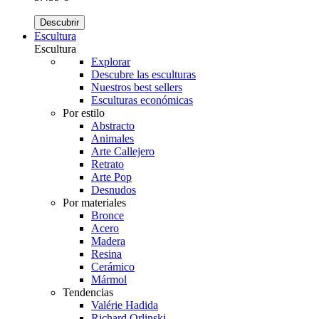
Descubrir
Escultura
Escultura
Explorar
Descubre las esculturas
Nuestros best sellers
Esculturas económicas
Por estilo
Abstracto
Animales
Arte Callejero
Retrato
Arte Pop
Desnudos
Por materiales
Bronce
Acero
Madera
Resina
Cerámico
Mármol
Tendencias
Valérie Hadida
Richard Orlinski