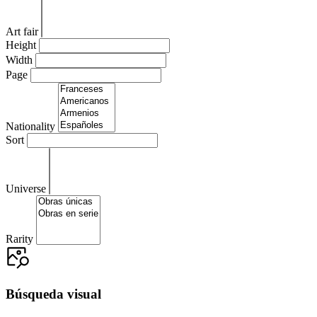
Art fair
Height
Width
Page
Nationality
Sort
Universe
Rarity
Búsqueda visual