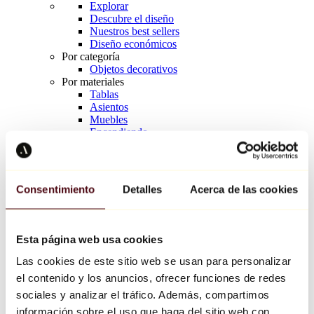
Explorar
Descubre el diseño
Nuestros best sellers
Diseño económicos
Por categoría
Objetos decorativos
Por materiales
Tablas
Asientos
Muebles
Encendiendo
Arte de la mesa
Cerámico
Tendencias
Richard Orlinski
Consentimiento
Detalles
Acerca de las cookies
Keith Haring
Jeff Koons
Yayoi Kusama
Jean-Michel Basquiat
Esta página web usa cookies
Todos los diseñadores
Las cookies de este sitio web se usan para personalizar
el contenido y los anuncios, ofrecer funciones de redes
Obra de la semana
sociales y analizar el tráfico. Además, compartimos
información sobre el uso que haga del sitio web con