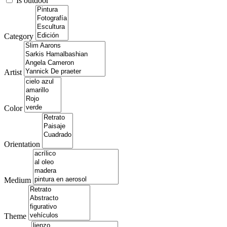
Is outdoor
Category
Artist
Color
Orientation
Medium
Theme