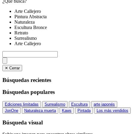
¿Qué busca?
Arte Callejero
Pintura Abstracta
Naturaleza
Escultura Bronce
Retrato
Surrealismo
Arte Callejero
✕ Cerrar
Búsquedas recientes
Búsquedas populares
Ediciones limitadas
Surrealismo
Escultura
arte japonés
JonOne
Naturaleza muerta
Kaws
Pintada
Los más vendidos
Búsqueda visual