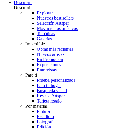
Descubrir
Descubrir
Explorar
Nuestros best sellers
Selección Artsper
Movimientos artísticos
Temáticas
Galerías
Imperdible
Obras más recientes
Nuevos artistas
En Promoción
Exposiciones
Entrevistas
Para ti
Prueba personalizada
Para tu hogar
Búsqueda visual
Revista Artsper
Tarjeta regalo
Por material
Pintura
Escultura
Fotografía
Edición