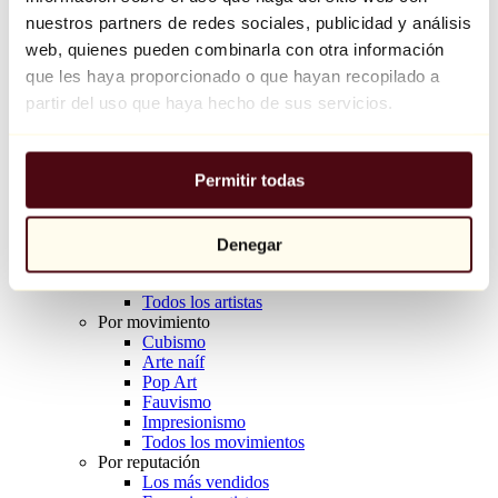
Balloon Dog (Orange)
nuestros partners de redes sociales, publicidad y análisis
Jeff Koons
web, quienes pueden combinarla con otra información
que les haya proporcionado o que hayan recopilado a
10.000 €
partir del uso que haya hecho de sus servicios.
Descubrir
Artistas
Artistas
Permitir todas
Explorar
Todos los pintores
Todos los escultores
Todos los fotógrafos
Denegar
Todos los dibujantes
Todos los diseñadores
Todos los artistas
Por movimiento
Cubismo
Arte naíf
Pop Art
Fauvismo
Impresionismo
Todos los movimientos
Por reputación
Los más vendidos