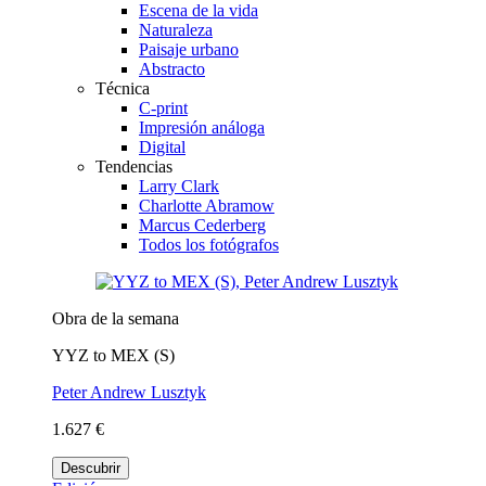
Escena de la vida
Naturaleza
Paisaje urbano
Abstracto
Técnica
C-print
Impresión análoga
Digital
Tendencias
Larry Clark
Charlotte Abramow
Marcus Cederberg
Todos los fotógrafos
Obra de la semana
YYZ to MEX (S)
Peter Andrew Lusztyk
1.627 €
Descubrir