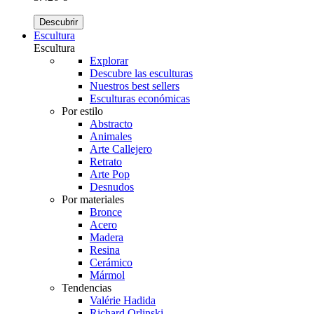
Descubrir
Escultura
Escultura
Explorar
Descubre las esculturas
Nuestros best sellers
Esculturas económicas
Por estilo
Abstracto
Animales
Arte Callejero
Retrato
Arte Pop
Desnudos
Por materiales
Bronce
Acero
Madera
Resina
Cerámico
Mármol
Tendencias
Valérie Hadida
Richard Orlinski