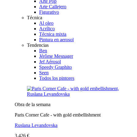
Arte Pop
Arte Callejero
Figurativo
Técnica
Al oleo
Acrílico
Técnica mixta
Pintura en aerosol
Tendencias
Ben
Jérôme Mesnager
Jef Aérosol
Speedy Graphito
Seen
Todos los pintores
Obra de la semana
Paris Corner Cafe - with gold embellishment
Ruslana Levandovska
3.426 €