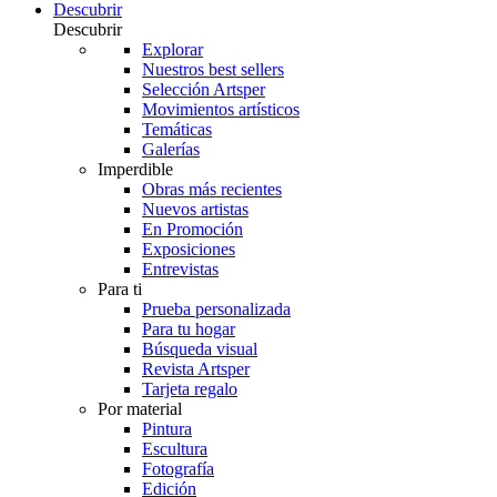
Descubrir
Descubrir
Explorar
Nuestros best sellers
Selección Artsper
Movimientos artísticos
Temáticas
Galerías
Imperdible
Obras más recientes
Nuevos artistas
En Promoción
Exposiciones
Entrevistas
Para ti
Prueba personalizada
Para tu hogar
Búsqueda visual
Revista Artsper
Tarjeta regalo
Por material
Pintura
Escultura
Fotografía
Edición