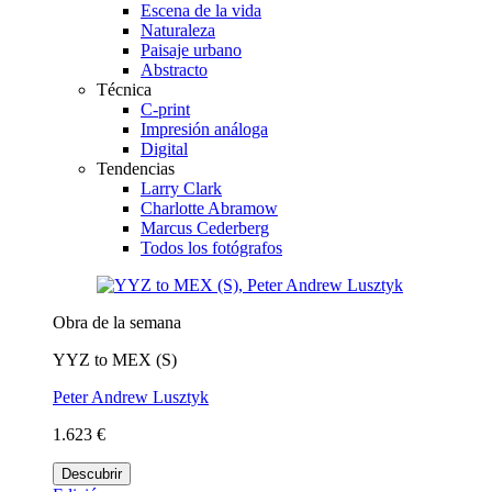
Escena de la vida
Naturaleza
Paisaje urbano
Abstracto
Técnica
C-print
Impresión análoga
Digital
Tendencias
Larry Clark
Charlotte Abramow
Marcus Cederberg
Todos los fotógrafos
Obra de la semana
YYZ to MEX (S)
Peter Andrew Lusztyk
1.623 €
Descubrir