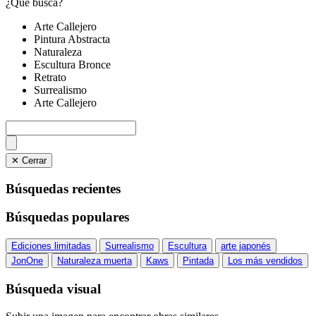
¿Qué busca?
Arte Callejero
Pintura Abstracta
Naturaleza
Escultura Bronce
Retrato
Surrealismo
Arte Callejero
✕ Cerrar
Búsquedas recientes
Búsquedas populares
Ediciones limitadas
Surrealismo
Escultura
arte japonés
JonOne
Naturaleza muerta
Kaws
Pintada
Los más vendidos
Búsqueda visual