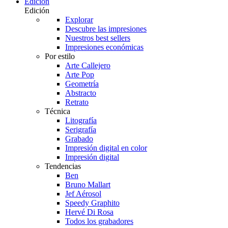
Edición
Edición
Explorar
Descubre las impresiones
Nuestros best sellers
Impresiones económicas
Por estilo
Arte Callejero
Arte Pop
Geometría
Abstracto
Retrato
Técnica
Litografía
Serigrafía
Grabado
Impresión digital en color
Impresión digital
Tendencias
Ben
Bruno Mallart
Jef Aérosol
Speedy Graphito
Hervé Di Rosa
Todos los grabadores