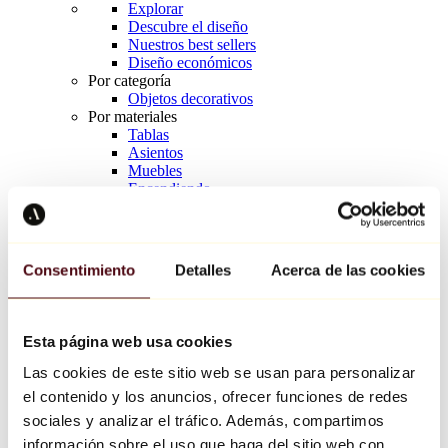
Explorar
Descubre el diseño
Nuestros best sellers
Diseño económicos
Por categoría
Objetos decorativos
Por materiales
Tablas
Asientos
Muebles
Encendiendo
Arte de la mesa
Cerámico
Tendencias
Richard Orlinski
Consentimiento
Detalles
Acerca de las cookies
Keith Haring
Jeff Koons
Yayoi Kusama
Jean-Michel Basquiat
Esta página web usa cookies
Todos los diseñadores
Las cookies de este sitio web se usan para personalizar
el contenido y los anuncios, ofrecer funciones de redes
Obra de la semana
sociales y analizar el tráfico. Además, compartimos
información sobre el uso que haga del sitio web con