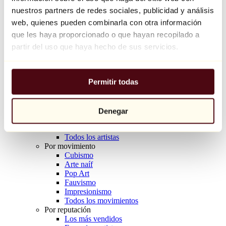
Balloon Dog (Orange)
nuestros partners de redes sociales, publicidad y análisis
Jeff Koons
web, quienes pueden combinarla con otra información
que les haya proporcionado o que hayan recopilado a
10.000 €
partir del uso que haya hecho de sus servicios.
Descubrir
Artistas
Artistas
Permitir todas
Explorar
Todos los pintores
Todos los escultores
Todos los fotógrafos
Denegar
Todos los dibujantes
Todos los diseñadores
Todos los artistas
Por movimiento
Cubismo
Arte naíf
Pop Art
Fauvismo
Impresionismo
Todos los movimientos
Por reputación
Los más vendidos