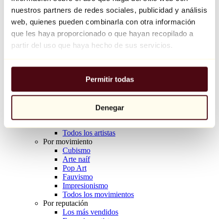
Balloon Dog (Orange)
nuestros partners de redes sociales, publicidad y análisis
Jeff Koons
web, quienes pueden combinarla con otra información
que les haya proporcionado o que hayan recopilado a
10.000 €
partir del uso que haya hecho de sus servicios.
Descubrir
Artistas
Artistas
Permitir todas
Explorar
Todos los pintores
Todos los escultores
Todos los fotógrafos
Denegar
Todos los dibujantes
Todos los diseñadores
Todos los artistas
Por movimiento
Cubismo
Arte naíf
Pop Art
Fauvismo
Impresionismo
Todos los movimientos
Por reputación
Los más vendidos