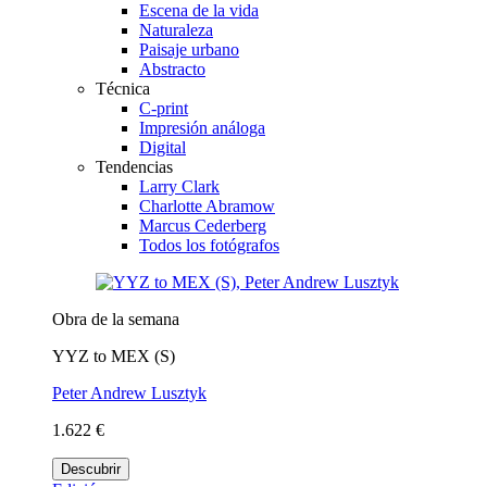
Escena de la vida
Naturaleza
Paisaje urbano
Abstracto
Técnica
C-print
Impresión análoga
Digital
Tendencias
Larry Clark
Charlotte Abramow
Marcus Cederberg
Todos los fotógrafos
Obra de la semana
YYZ to MEX (S)
Peter Andrew Lusztyk
1.622 €
Descubrir