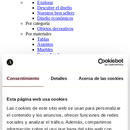
Explorar
Descubre el diseño
Nuestros best sellers
Diseño económicos
Por categoría
Objetos decorativos
Por materiales
Tablas
Asientos
Muebles
Encendiendo
Arte de la mesa
Cerámico
Tendencias
Richard Orlinski
Consentimiento
Detalles
Acerca de las cookies
Keith Haring
Jeff Koons
Yayoi Kusama
Jean-Michel Basquiat
Esta página web usa cookies
Todos los diseñadores
Las cookies de este sitio web se usan para personalizar
el contenido y los anuncios, ofrecer funciones de redes
Obra de la semana
sociales y analizar el tráfico. Además, compartimos
información sobre el uso que haga del sitio web con