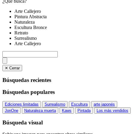
¿Qué busca?
Arte Callejero
Pintura Abstracta
Naturaleza
Escultura Bronce
Retrato
Surrealismo
Arte Callejero
✕ Cerrar
Búsquedas recientes
Búsquedas populares
Ediciones limitadas
Surrealismo
Escultura
arte japonés
JonOne
Naturaleza muerta
Kaws
Pintada
Los más vendidos
Búsqueda visual