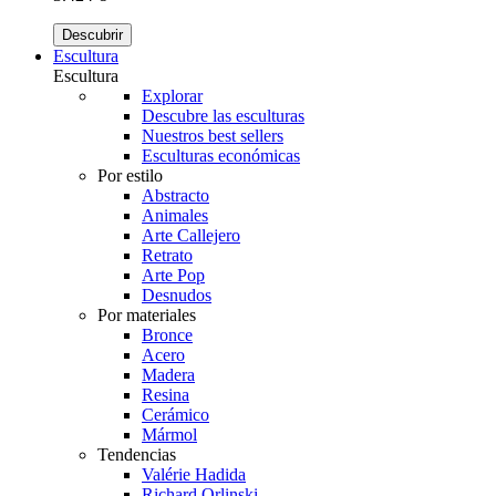
Descubrir
Escultura
Escultura
Explorar
Descubre las esculturas
Nuestros best sellers
Esculturas económicas
Por estilo
Abstracto
Animales
Arte Callejero
Retrato
Arte Pop
Desnudos
Por materiales
Bronce
Acero
Madera
Resina
Cerámico
Mármol
Tendencias
Valérie Hadida
Richard Orlinski