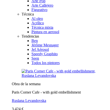
Arte Pop
Arte Callejero
Figurativo
Técnica
Al oleo
Acrílico
Técnica mixta
Pintura en aerosol
Tendencias
Ben
Jérôme Mesnager
Jef Aérosol
Speedy Graphito
Seen
Todos los pintores
Obra de la semana
Paris Corner Cafe - with gold embellishment
Ruslana Levandovska
3.424 €