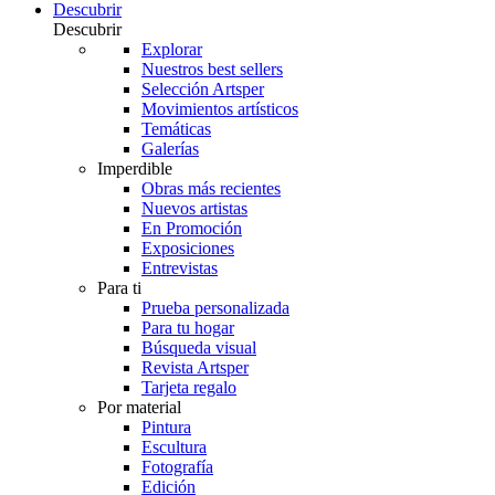
Descubrir
Descubrir
Explorar
Nuestros best sellers
Selección Artsper
Movimientos artísticos
Temáticas
Galerías
Imperdible
Obras más recientes
Nuevos artistas
En Promoción
Exposiciones
Entrevistas
Para ti
Prueba personalizada
Para tu hogar
Búsqueda visual
Revista Artsper
Tarjeta regalo
Por material
Pintura
Escultura
Fotografía
Edición