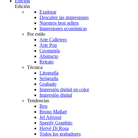
Edición
Edición
Explorar
Descubre las impresiones
Nuestros best sellers
Impresiones económicas
Por estilo
Arte Callejero
Arte Pop
Geometría
Abstracto
Retrato
Técnica
Litografía
Serigrafía
Grabado
Impresión digital en color
Impresión digital
Tendencias
Ben
Bruno Mallart
Jef Aérosol
Speedy Graphito
Hervé Di Rosa
Todos los grabadores