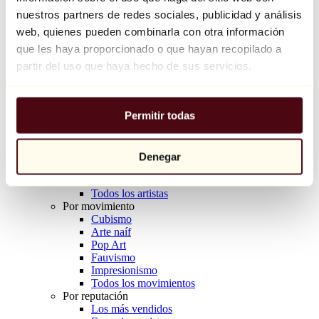
Balloon Dog (Orange)
nuestros partners de redes sociales, publicidad y análisis
Jeff Koons
web, quienes pueden combinarla con otra información
que les haya proporcionado o que hayan recopilado a
10.000 €
partir del uso que haya hecho de sus servicios.
Descubrir
Artistas
Artistas
Permitir todas
Explorar
Todos los pintores
Todos los escultores
Todos los fotógrafos
Denegar
Todos los dibujantes
Todos los diseñadores
Todos los artistas
Por movimiento
Cubismo
Arte naíf
Pop Art
Fauvismo
Impresionismo
Todos los movimientos
Por reputación
Los más vendidos