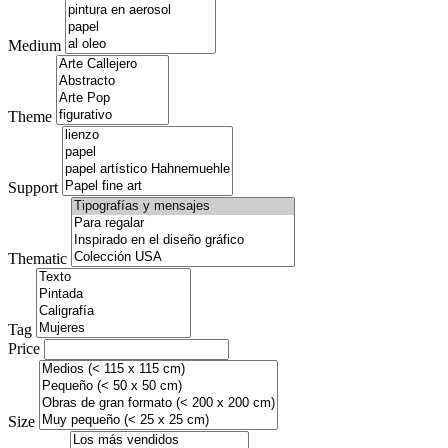
Medium
Theme
Support
Thematic
Tag
Price
Size