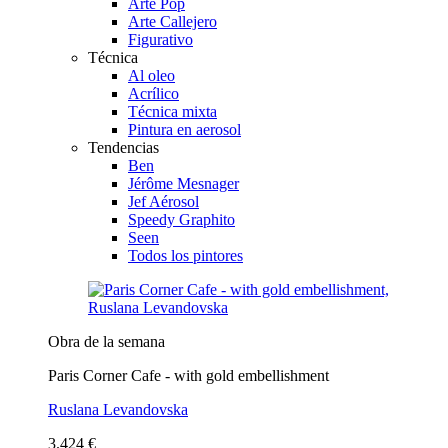
Arte Pop
Arte Callejero
Figurativo
Técnica
Al oleo
Acrílico
Técnica mixta
Pintura en aerosol
Tendencias
Ben
Jérôme Mesnager
Jef Aérosol
Speedy Graphito
Seen
Todos los pintores
Obra de la semana
Paris Corner Cafe - with gold embellishment
Ruslana Levandovska
3.424 €