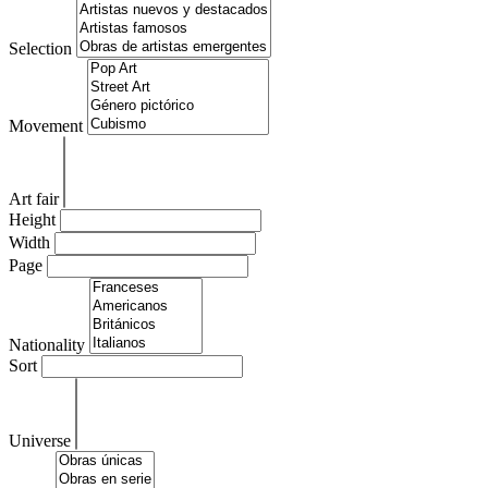
Selection
Movement
Art fair
Height
Width
Page
Nationality
Sort
Universe