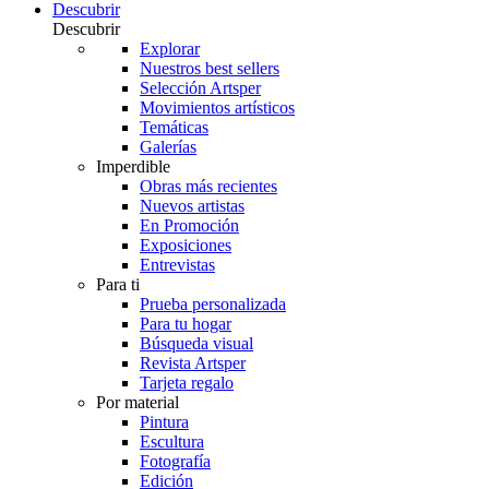
Descubrir
Descubrir
Explorar
Nuestros best sellers
Selección Artsper
Movimientos artísticos
Temáticas
Galerías
Imperdible
Obras más recientes
Nuevos artistas
En Promoción
Exposiciones
Entrevistas
Para ti
Prueba personalizada
Para tu hogar
Búsqueda visual
Revista Artsper
Tarjeta regalo
Por material
Pintura
Escultura
Fotografía
Edición