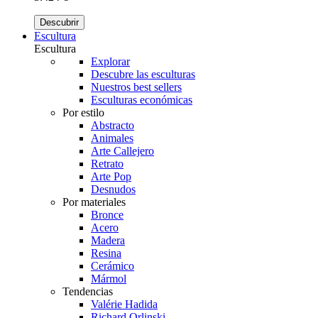
Descubrir
Escultura
Escultura
Explorar
Descubre las esculturas
Nuestros best sellers
Esculturas económicas
Por estilo
Abstracto
Animales
Arte Callejero
Retrato
Arte Pop
Desnudos
Por materiales
Bronce
Acero
Madera
Resina
Cerámico
Mármol
Tendencias
Valérie Hadida
Richard Orlinski