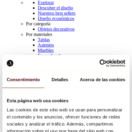
Explorar
Descubre el diseño
Nuestros best sellers
Diseño económicos
Por categoría
Objetos decorativos
Por materiales
Tablas
Asientos
Muebles
Encendiendo
Arte de la mesa
Cerámico
Tendencias
Richard Orlinski
Consentimiento
Detalles
Acerca de las cookies
Keith Haring
Jeff Koons
Yayoi Kusama
Jean-Michel Basquiat
Esta página web usa cookies
Todos los diseñadores
Las cookies de este sitio web se usan para personalizar
el contenido y los anuncios, ofrecer funciones de redes
Obra de la semana
sociales y analizar el tráfico. Además, compartimos
información sobre el uso que haga del sitio web con