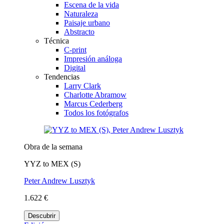
Escena de la vida
Naturaleza
Paisaje urbano
Abstracto
Técnica
C-print
Impresión análoga
Digital
Tendencias
Larry Clark
Charlotte Abramow
Marcus Cederberg
Todos los fotógrafos
Obra de la semana
YYZ to MEX (S)
Peter Andrew Lusztyk
1.622 €
Descubrir