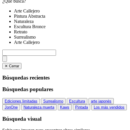
¿Qué busca?
Arte Callejero
Pintura Abstracta
Naturaleza
Escultura Bronce
Retrato
Surrealismo
Arte Callejero
✕ Cerrar
Búsquedas recientes
Búsquedas populares
Ediciones limitadas
Surrealismo
Escultura
arte japonés
JonOne
Naturaleza muerta
Kaws
Pintada
Los más vendidos
Búsqueda visual