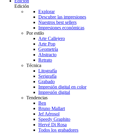
Edición
Edición
Explorar
Descubre las impresiones
Nuestros best sellers
Impresiones económicas
Por estilo
Arte Callejero
Arte Pop
Geometría
Abstracto
Retrato
Técnica
Litografía
Serigrafía
Grabado
Impresión digital en color
Impresión digital
Tendencias
Ben
Bruno Mallart
Jef Aérosol
Speedy Graphito
Hervé Di Rosa
Todos los grabadores