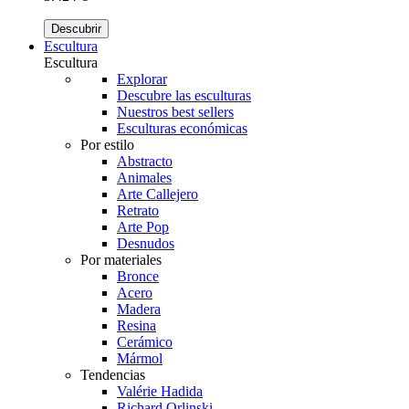
Descubrir
Escultura
Escultura
Explorar
Descubre las esculturas
Nuestros best sellers
Esculturas económicas
Por estilo
Abstracto
Animales
Arte Callejero
Retrato
Arte Pop
Desnudos
Por materiales
Bronce
Acero
Madera
Resina
Cerámico
Mármol
Tendencias
Valérie Hadida
Richard Orlinski