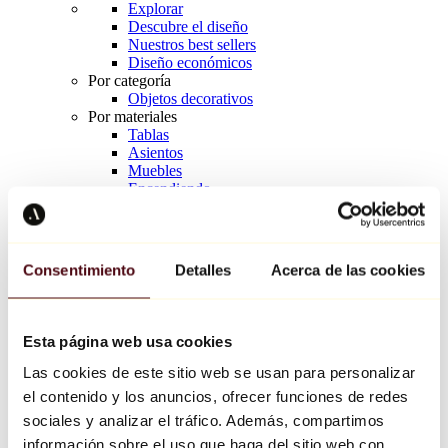
Explorar
Descubre el diseño
Nuestros best sellers
Diseño económicos
Por categoría
Objetos decorativos
Por materiales
Tablas
Asientos
Muebles
Encendiendo
Arte de la mesa
Cerámico
Tendencias
Richard Orlinski
Consentimiento
Detalles
Acerca de las cookies
Keith Haring
Jeff Koons
Yayoi Kusama
Jean-Michel Basquiat
Esta página web usa cookies
Todos los diseñadores
Las cookies de este sitio web se usan para personalizar
el contenido y los anuncios, ofrecer funciones de redes
Obra de la semana
sociales y analizar el tráfico. Además, compartimos
información sobre el uso que haga del sitio web con