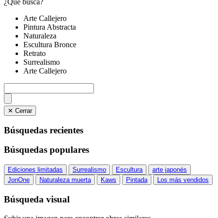
¿Qué busca?
Arte Callejero
Pintura Abstracta
Naturaleza
Escultura Bronce
Retrato
Surrealismo
Arte Callejero
✕ Cerrar
Búsquedas recientes
Búsquedas populares
Ediciones limitadas
Surrealismo
Escultura
arte japonés
JonOne
Naturaleza muerta
Kaws
Pintada
Los más vendidos
Búsqueda visual