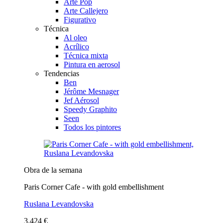
Arte Pop
Arte Callejero
Figurativo
Técnica
Al oleo
Acrílico
Técnica mixta
Pintura en aerosol
Tendencias
Ben
Jérôme Mesnager
Jef Aérosol
Speedy Graphito
Seen
Todos los pintores
Obra de la semana
Paris Corner Cafe - with gold embellishment
Ruslana Levandovska
3.424 €