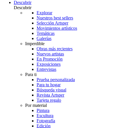
Descubrir
Descubrir
Explorar
Nuestros best sellers
Selección Artsper
Movimientos artísticos
Temáticas
Galerías
Imperdible
Obras más recientes
Nuevos artistas
En Promoción
Exposiciones
Entrevistas
Para ti
Prueba personalizada
Para tu hogar
Búsqueda visual
Revista Artsper
Tarjeta regalo
Por material
Pintura
Escultura
Fotografía
Edición