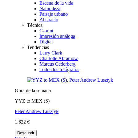
Escena de la vida
Naturaleza
Paisaje urbano
Abstracto
Técnica
C-print
Impresión análoga
Digital
Tendencias
Larry Clark
Charlotte Abramow
Marcus Cederberg
Todos los fotógrafos
Obra de la semana
YYZ to MEX (S)
Peter Andrew Lusztyk
1.622 €
Descubrir