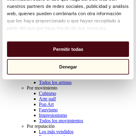
Balloon Dog (Orange)
nuestros partners de redes sociales, publicidad y análisis
Jeff Koons
web, quienes pueden combinarla con otra información
que les haya proporcionado o que hayan recopilado a
10.000 €
partir del uso que haya hecho de sus servicios.
Descubrir
Artistas
Artistas
Permitir todas
Explorar
Todos los pintores
Todos los escultores
Todos los fotógrafos
Denegar
Todos los dibujantes
Todos los diseñadores
Todos los artistas
Por movimiento
Cubismo
Arte naíf
Pop Art
Fauvismo
Impresionismo
Todos los movimientos
Por reputación
Los más vendidos