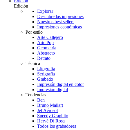
Edición
Edición
Explorar
Descubre las impresiones
Nuestros best sellers
Impresiones económicas
Por estilo
Arte Callejero
Arte Pop
Geometría
Abstracto
Retrato
Técnica
Litografía
Serigrafía
Grabado
Impresión digital en color
Impresión digital
Tendencias
Ben
Bruno Mallart
Jef Aérosol
Speedy Graphito
Hervé Di Rosa
Todos los grabadores