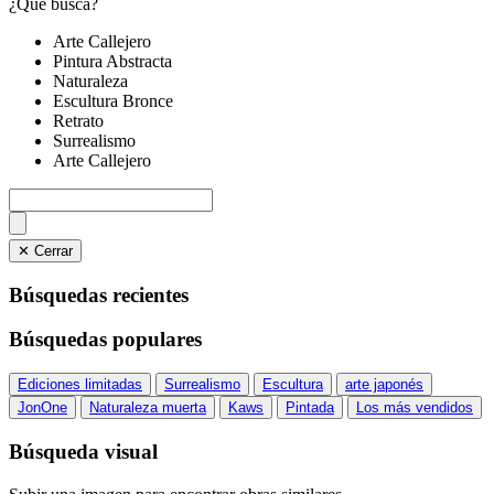
¿Qué busca?
Arte Callejero
Pintura Abstracta
Naturaleza
Escultura Bronce
Retrato
Surrealismo
Arte Callejero
✕ Cerrar
Búsquedas recientes
Búsquedas populares
Ediciones limitadas
Surrealismo
Escultura
arte japonés
JonOne
Naturaleza muerta
Kaws
Pintada
Los más vendidos
Búsqueda visual