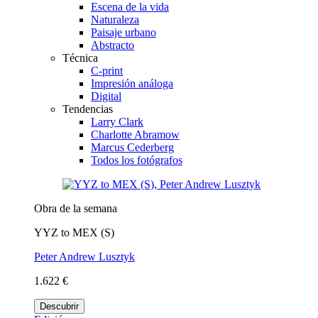
Escena de la vida
Naturaleza
Paisaje urbano
Abstracto
Técnica
C-print
Impresión análoga
Digital
Tendencias
Larry Clark
Charlotte Abramow
Marcus Cederberg
Todos los fotógrafos
Obra de la semana
YYZ to MEX (S)
Peter Andrew Lusztyk
1.622 €
Descubrir