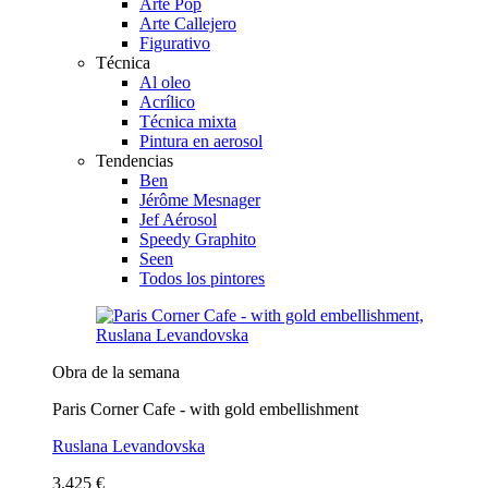
Arte Pop
Arte Callejero
Figurativo
Técnica
Al oleo
Acrílico
Técnica mixta
Pintura en aerosol
Tendencias
Ben
Jérôme Mesnager
Jef Aérosol
Speedy Graphito
Seen
Todos los pintores
Obra de la semana
Paris Corner Cafe - with gold embellishment
Ruslana Levandovska
3.425 €