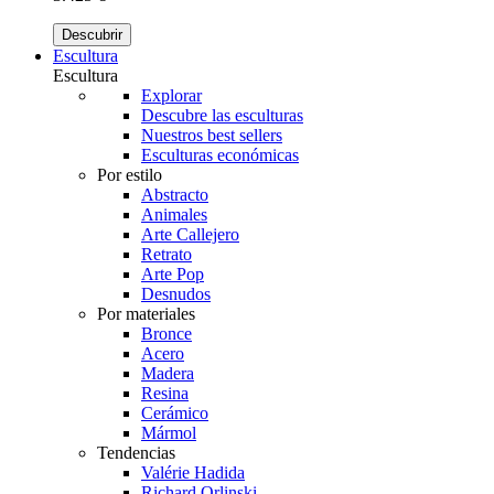
Descubrir
Escultura
Escultura
Explorar
Descubre las esculturas
Nuestros best sellers
Esculturas económicas
Por estilo
Abstracto
Animales
Arte Callejero
Retrato
Arte Pop
Desnudos
Por materiales
Bronce
Acero
Madera
Resina
Cerámico
Mármol
Tendencias
Valérie Hadida
Richard Orlinski