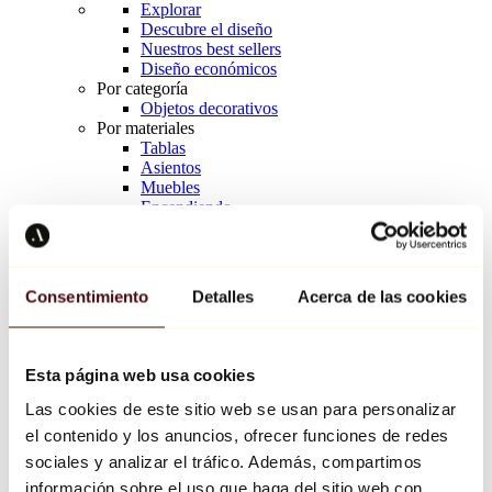
Explorar
Descubre el diseño
Nuestros best sellers
Diseño económicos
Por categoría
Objetos decorativos
Por materiales
Tablas
Asientos
Muebles
Encendiendo
Arte de la mesa
Cerámico
Tendencias
Richard Orlinski
Consentimiento
Detalles
Acerca de las cookies
Keith Haring
Jeff Koons
Yayoi Kusama
Jean-Michel Basquiat
Esta página web usa cookies
Todos los diseñadores
Las cookies de este sitio web se usan para personalizar
el contenido y los anuncios, ofrecer funciones de redes
Obra de la semana
sociales y analizar el tráfico. Además, compartimos
información sobre el uso que haga del sitio web con