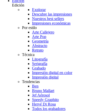
Edición
Edición
Explorar
Descubre las impresiones
Nuestros best sellers
Impresiones económicas
Por estilo
Arte Callejero
Arte Pop
Geometría
Abstracto
Retrato
Técnica
Litografía
Serigrafía
Grabado
Impresión digital en color
Impresión digital
Tendencias
Ben
Bruno Mallart
Jef Aérosol
Speedy Graphito
Hervé Di Rosa
Todos los grabadores