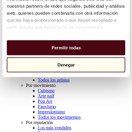
Balloon Dog (Orange)
nuestros partners de redes sociales, publicidad y análisis
Jeff Koons
web, quienes pueden combinarla con otra información
que les haya proporcionado o que hayan recopilado a
10.000 €
partir del uso que haya hecho de sus servicios.
Descubrir
Artistas
Artistas
Permitir todas
Explorar
Todos los pintores
Todos los escultores
Todos los fotógrafos
Denegar
Todos los dibujantes
Todos los diseñadores
Todos los artistas
Por movimiento
Cubismo
Arte naíf
Pop Art
Fauvismo
Impresionismo
Todos los movimientos
Por reputación
Los más vendidos