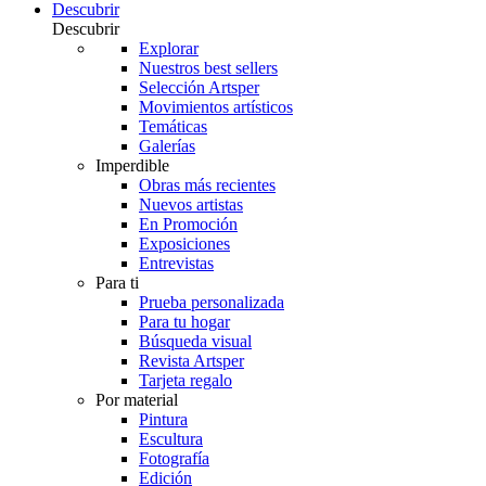
Descubrir
Descubrir
Explorar
Nuestros best sellers
Selección Artsper
Movimientos artísticos
Temáticas
Galerías
Imperdible
Obras más recientes
Nuevos artistas
En Promoción
Exposiciones
Entrevistas
Para ti
Prueba personalizada
Para tu hogar
Búsqueda visual
Revista Artsper
Tarjeta regalo
Por material
Pintura
Escultura
Fotografía
Edición