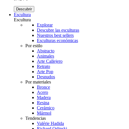
Descubrir
Escultura
Escultura
Explorar
Descubre las esculturas
Nuestros best sellers
Esculturas económicas
Por estilo
Abstracto
Animales
Arte Callejero
Retrato
Arte Pop
Desnudos
Por materiales
Bronce
Acero
Madera
Resina
Cerámico
Mármol
Tendencias
Valérie Hadida
Richard Orlinski