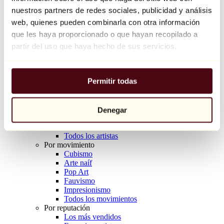
Balloon Dog (Orange)
nuestros partners de redes sociales, publicidad y análisis
Jeff Koons
web, quienes pueden combinarla con otra información
que les haya proporcionado o que hayan recopilado a
10.000 €
partir del uso que haya hecho de sus servicios.
Descubrir
Artistas
Artistas
Permitir todas
Explorar
Todos los pintores
Todos los escultores
Todos los fotógrafos
Denegar
Todos los dibujantes
Todos los diseñadores
Todos los artistas
Por movimiento
Cubismo
Arte naíf
Pop Art
Fauvismo
Impresionismo
Todos los movimientos
Por reputación
Los más vendidos