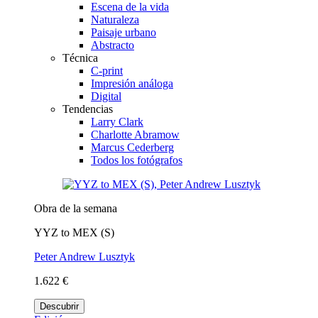
Escena de la vida
Naturaleza
Paisaje urbano
Abstracto
Técnica
C-print
Impresión análoga
Digital
Tendencias
Larry Clark
Charlotte Abramow
Marcus Cederberg
Todos los fotógrafos
Obra de la semana
YYZ to MEX (S)
Peter Andrew Lusztyk
1.622 €
Descubrir