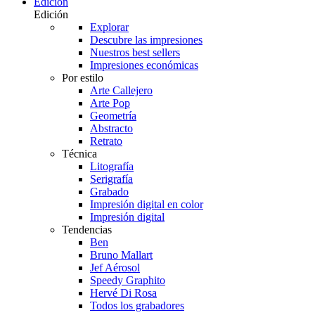
Edición
Edición
Explorar
Descubre las impresiones
Nuestros best sellers
Impresiones económicas
Por estilo
Arte Callejero
Arte Pop
Geometría
Abstracto
Retrato
Técnica
Litografía
Serigrafía
Grabado
Impresión digital en color
Impresión digital
Tendencias
Ben
Bruno Mallart
Jef Aérosol
Speedy Graphito
Hervé Di Rosa
Todos los grabadores