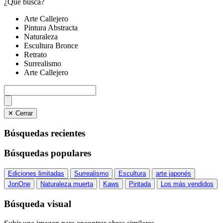
¿Qué busca?
Arte Callejero
Pintura Abstracta
Naturaleza
Escultura Bronce
Retrato
Surrealismo
Arte Callejero
✕ Cerrar
Búsquedas recientes
Búsquedas populares
Ediciones limitadas
Surrealismo
Escultura
arte japonés
JonOne
Naturaleza muerta
Kaws
Pintada
Los más vendidos
Búsqueda visual