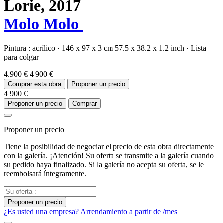
Lorie,
2017
Molo Molo
Pintura :
acrílico
·
146 x 97 x 3 cm
57.5 x 38.2 x 1.2 inch
·
Lista
para colgar
4.900 €
4 900 €
Comprar esta obra
Proponer un precio
4 900 €
Proponer un precio
Comprar
Proponer un precio
Tiene la posibilidad de negociar el precio de esta obra directamente
con la galería. ¡Atención! Su oferta se transmite a la galería cuando
su pedido haya finalizado. Si la galería no acepta su oferta, se le
reembolsará íntegramente.
Proponer un precio
¿Es usted una empresa? Arrendamiento a partir de
/mes