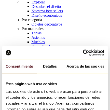
Explorar
Descubre el diseño
Nuestros best sellers
Diseño económicos
Por categoría
Objetos decorativos
Por materiales
Tablas
Asientos
Muebles
Encendiendo
Arte de la mesa
Cerámico
Tendencias
Richard Orlinski
Consentimiento
Detalles
Acerca de las cookies
Keith Haring
Jeff Koons
Yayoi Kusama
Jean-Michel Basquiat
Esta página web usa cookies
Todos los diseñadores
Las cookies de este sitio web se usan para personalizar
el contenido y los anuncios, ofrecer funciones de redes
Obra de la semana
sociales y analizar el tráfico. Además, compartimos
información sobre el uso que haga del sitio web con