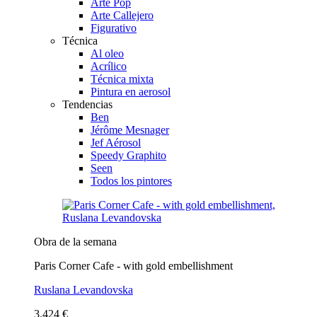
Arte Pop
Arte Callejero
Figurativo
Técnica
Al oleo
Acrílico
Técnica mixta
Pintura en aerosol
Tendencias
Ben
Jérôme Mesnager
Jef Aérosol
Speedy Graphito
Seen
Todos los pintores
Obra de la semana
Paris Corner Cafe - with gold embellishment
Ruslana Levandovska
3.424 €