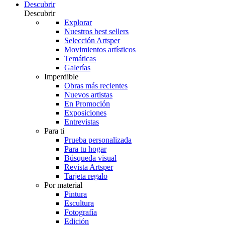
Descubrir
Descubrir
Explorar
Nuestros best sellers
Selección Artsper
Movimientos artísticos
Temáticas
Galerías
Imperdible
Obras más recientes
Nuevos artistas
En Promoción
Exposiciones
Entrevistas
Para ti
Prueba personalizada
Para tu hogar
Búsqueda visual
Revista Artsper
Tarjeta regalo
Por material
Pintura
Escultura
Fotografía
Edición