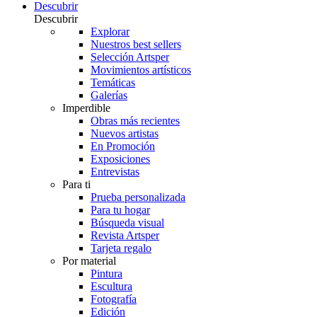
Descubrir
Descubrir
Explorar
Nuestros best sellers
Selección Artsper
Movimientos artísticos
Temáticas
Galerías
Imperdible
Obras más recientes
Nuevos artistas
En Promoción
Exposiciones
Entrevistas
Para ti
Prueba personalizada
Para tu hogar
Búsqueda visual
Revista Artsper
Tarjeta regalo
Por material
Pintura
Escultura
Fotografía
Edición