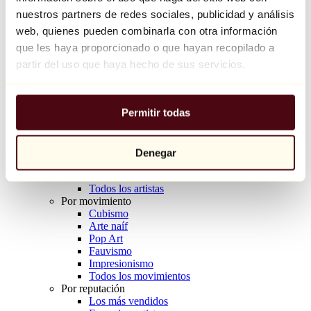
Balloon Dog (Orange)
nuestros partners de redes sociales, publicidad y análisis
Jeff Koons
web, quienes pueden combinarla con otra información
que les haya proporcionado o que hayan recopilado a
10.000 €
partir del uso que haya hecho de sus servicios.
Descubrir
Artistas
Artistas
Permitir todas
Explorar
Todos los pintores
Todos los escultores
Todos los fotógrafos
Denegar
Todos los dibujantes
Todos los diseñadores
Todos los artistas
Por movimiento
Cubismo
Arte naíf
Pop Art
Fauvismo
Impresionismo
Todos los movimientos
Por reputación
Los más vendidos