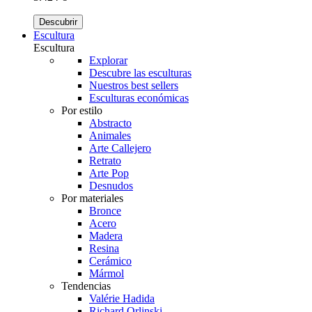
Descubrir
Escultura
Escultura
Explorar
Descubre las esculturas
Nuestros best sellers
Esculturas económicas
Por estilo
Abstracto
Animales
Arte Callejero
Retrato
Arte Pop
Desnudos
Por materiales
Bronce
Acero
Madera
Resina
Cerámico
Mármol
Tendencias
Valérie Hadida
Richard Orlinski