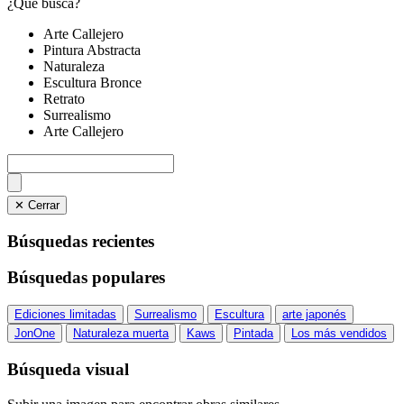
¿Qué busca?
Arte Callejero
Pintura Abstracta
Naturaleza
Escultura Bronce
Retrato
Surrealismo
Arte Callejero
✕ Cerrar
Búsquedas recientes
Búsquedas populares
Ediciones limitadas
Surrealismo
Escultura
arte japonés
JonOne
Naturaleza muerta
Kaws
Pintada
Los más vendidos
Búsqueda visual