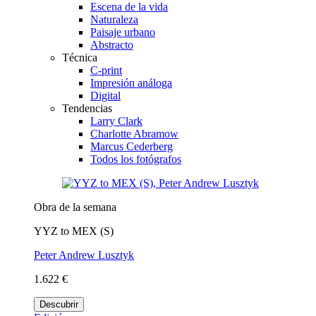
Escena de la vida
Naturaleza
Paisaje urbano
Abstracto
Técnica
C-print
Impresión análoga
Digital
Tendencias
Larry Clark
Charlotte Abramow
Marcus Cederberg
Todos los fotógrafos
Obra de la semana
YYZ to MEX (S)
Peter Andrew Lusztyk
1.622 €
Descubrir