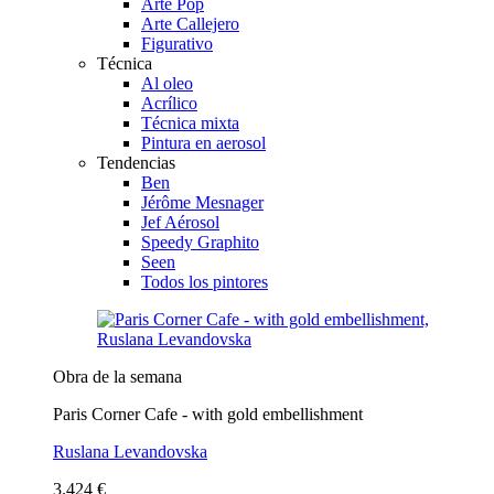
Arte Pop
Arte Callejero
Figurativo
Técnica
Al oleo
Acrílico
Técnica mixta
Pintura en aerosol
Tendencias
Ben
Jérôme Mesnager
Jef Aérosol
Speedy Graphito
Seen
Todos los pintores
Obra de la semana
Paris Corner Cafe - with gold embellishment
Ruslana Levandovska
3.424 €