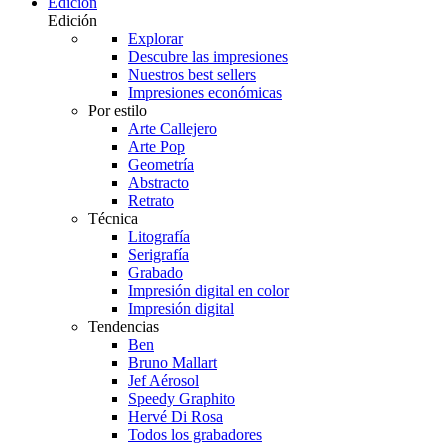
Edición
Edición
Explorar
Descubre las impresiones
Nuestros best sellers
Impresiones económicas
Por estilo
Arte Callejero
Arte Pop
Geometría
Abstracto
Retrato
Técnica
Litografía
Serigrafía
Grabado
Impresión digital en color
Impresión digital
Tendencias
Ben
Bruno Mallart
Jef Aérosol
Speedy Graphito
Hervé Di Rosa
Todos los grabadores