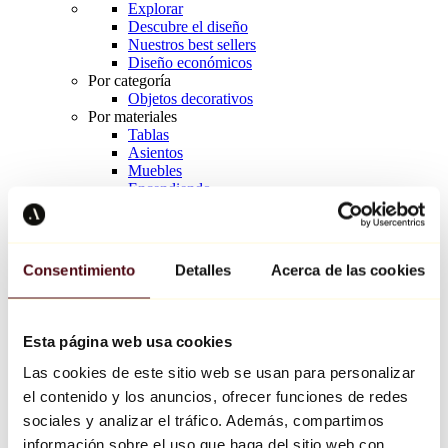
Explorar
Descubre el diseño
Nuestros best sellers
Diseño económicos
Por categoría
Objetos decorativos
Por materiales
Tablas
Asientos
Muebles
Encendiendo
Arte de la mesa
Cerámico
Tendencias
Richard Orlinski
Consentimiento
Detalles
Acerca de las cookies
Keith Haring
Jeff Koons
Yayoi Kusama
Jean-Michel Basquiat
Esta página web usa cookies
Todos los diseñadores
Las cookies de este sitio web se usan para personalizar
el contenido y los anuncios, ofrecer funciones de redes
Obra de la semana
sociales y analizar el tráfico. Además, compartimos
información sobre el uso que haga del sitio web con