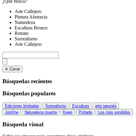
¿Qué busca?
Arte Callejero
Pintura Abstracta
Naturaleza
Escultura Bronce
Retrato
Surrealismo
Arte Callejero
✕ Cerrar
Búsquedas recientes
Búsquedas populares
Ediciones limitadas
Surrealismo
Escultura
arte japonés
JonOne
Naturaleza muerta
Kaws
Pintada
Los más vendidos
Búsqueda visual