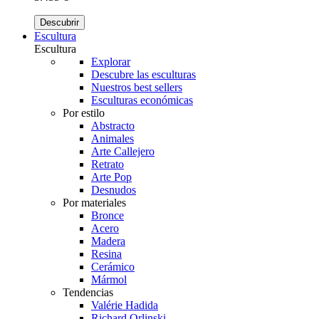
Descubrir
Escultura
Escultura
Explorar
Descubre las esculturas
Nuestros best sellers
Esculturas económicas
Por estilo
Abstracto
Animales
Arte Callejero
Retrato
Arte Pop
Desnudos
Por materiales
Bronce
Acero
Madera
Resina
Cerámico
Mármol
Tendencias
Valérie Hadida
Richard Orlinski