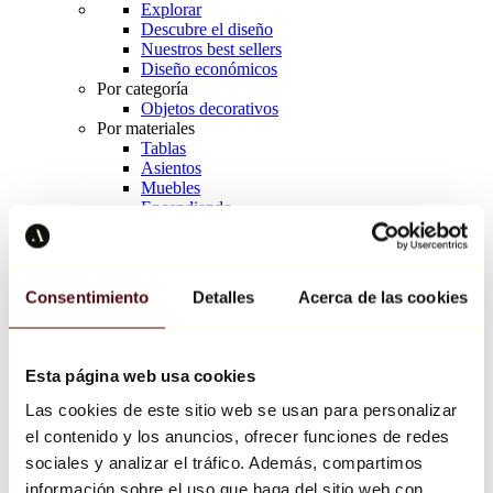
Explorar
Descubre el diseño
Nuestros best sellers
Diseño económicos
Por categoría
Objetos decorativos
Por materiales
Tablas
Asientos
Muebles
Encendiendo
Arte de la mesa
Cerámico
Tendencias
Richard Orlinski
Consentimiento
Detalles
Acerca de las cookies
Keith Haring
Jeff Koons
Yayoi Kusama
Jean-Michel Basquiat
Esta página web usa cookies
Todos los diseñadores
Las cookies de este sitio web se usan para personalizar
el contenido y los anuncios, ofrecer funciones de redes
Obra de la semana
sociales y analizar el tráfico. Además, compartimos
información sobre el uso que haga del sitio web con