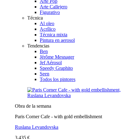
Arte Pop
Arte Callejero
Figurativo
Técnica
Al oleo
Acrílico
Técnica mixta
Pintura en aerosol
Tendencias
Ben
Jérôme Mesnager
Jef Aérosol
Speedy Graphito
Seen
Todos los pintores
Obra de la semana
Paris Corner Cafe - with gold embellishment
Ruslana Levandovska
3.435 €