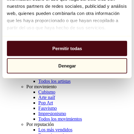
Balloon Dog (Orange)
nuestros partners de redes sociales, publicidad y análisis
Jeff Koons
web, quienes pueden combinarla con otra información
que les haya proporcionado o que hayan recopilado a
10.000 €
partir del uso que haya hecho de sus servicios.
Descubrir
Artistas
Artistas
Permitir todas
Explorar
Todos los pintores
Todos los escultores
Todos los fotógrafos
Denegar
Todos los dibujantes
Todos los diseñadores
Todos los artistas
Por movimiento
Cubismo
Arte naíf
Pop Art
Fauvismo
Impresionismo
Todos los movimientos
Por reputación
Los más vendidos