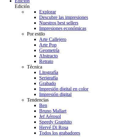
Edición
Edición
Explorar
Descubre las impresiones
Nuestros best sellers
Impresiones económicas
Por estilo
Arte Callejero
Arte Pop
Geometría
Abstracto
Retrato
Técnica
Litografía
Serigrafía
Grabado
Impresión digital en color
Impresión digital
Tendencias
Ben
Bruno Mallart
Jef Aérosol
Speedy Graphito
Hervé Di Rosa
Todos los grabadores