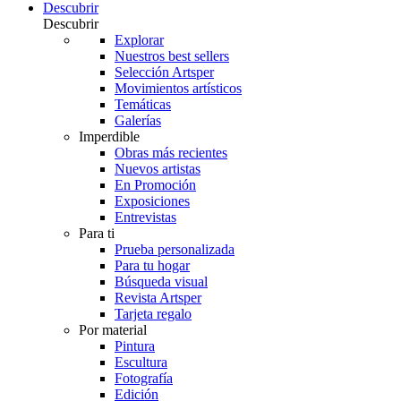
Descubrir
Descubrir
Explorar
Nuestros best sellers
Selección Artsper
Movimientos artísticos
Temáticas
Galerías
Imperdible
Obras más recientes
Nuevos artistas
En Promoción
Exposiciones
Entrevistas
Para ti
Prueba personalizada
Para tu hogar
Búsqueda visual
Revista Artsper
Tarjeta regalo
Por material
Pintura
Escultura
Fotografía
Edición