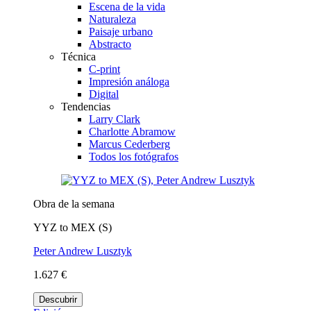
Escena de la vida
Naturaleza
Paisaje urbano
Abstracto
Técnica
C-print
Impresión análoga
Digital
Tendencias
Larry Clark
Charlotte Abramow
Marcus Cederberg
Todos los fotógrafos
Obra de la semana
YYZ to MEX (S)
Peter Andrew Lusztyk
1.627 €
Descubrir