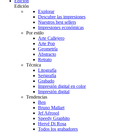
Edición
Edición
Explorar
Descubre las impresiones
Nuestros best sellers
Impresiones económicas
Por estilo
Arte Callejero
Arte Pop
Geometría
Abstracto
Retrato
Técnica
Litografía
Serigrafía
Grabado
Impresión digital en color
Impresión digital
Tendencias
Ben
Bruno Mallart
Jef Aérosol
Speedy Graphito
Hervé Di Rosa
Todos los grabadores