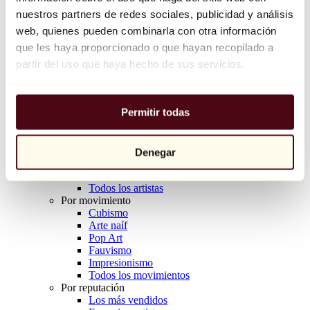
Balloon Dog (Orange)
nuestros partners de redes sociales, publicidad y análisis
Jeff Koons
web, quienes pueden combinarla con otra información
que les haya proporcionado o que hayan recopilado a
10.000 €
partir del uso que haya hecho de sus servicios.
Descubrir
Artistas
Artistas
Permitir todas
Explorar
Todos los pintores
Todos los escultores
Todos los fotógrafos
Denegar
Todos los dibujantes
Todos los diseñadores
Todos los artistas
Por movimiento
Cubismo
Arte naíf
Pop Art
Fauvismo
Impresionismo
Todos los movimientos
Por reputación
Los más vendidos