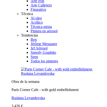
Arte Pop
Arte Callejero
Figurativo
Técnica
Al oleo
Acrílico
Técnica mixta
Pintura en aerosol
Tendencias
Ben
Jérôme Mesnager
Jef Aérosol
Speedy Graphito
Seen
Todos los pintores
Obra de la semana
Paris Corner Cafe - with gold embellishment
Ruslana Levandovska
3.426 €