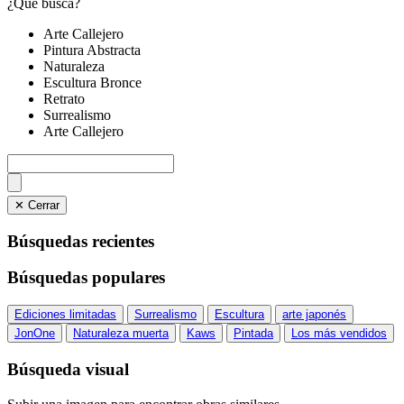
¿Qué busca?
Arte Callejero
Pintura Abstracta
Naturaleza
Escultura Bronce
Retrato
Surrealismo
Arte Callejero
✕ Cerrar
Búsquedas recientes
Búsquedas populares
Ediciones limitadas
Surrealismo
Escultura
arte japonés
JonOne
Naturaleza muerta
Kaws
Pintada
Los más vendidos
Búsqueda visual