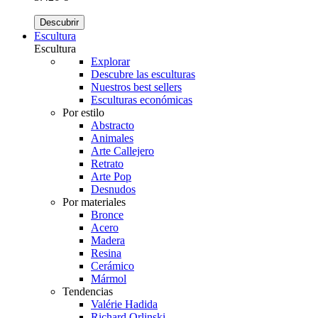
Descubrir
Escultura
Escultura
Explorar
Descubre las esculturas
Nuestros best sellers
Esculturas económicas
Por estilo
Abstracto
Animales
Arte Callejero
Retrato
Arte Pop
Desnudos
Por materiales
Bronce
Acero
Madera
Resina
Cerámico
Mármol
Tendencias
Valérie Hadida
Richard Orlinski