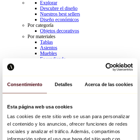
Explorar
Descubre el diseño
Nuestros best sellers
Diseño económicos
Por categoría
Objetos decorativos
Por materiales
Tablas
Asientos
Muebles
Encendiendo
Arte de la mesa
Cerámico
Tendencias
Richard Orlinski
Consentimiento
Detalles
Acerca de las cookies
Keith Haring
Jeff Koons
Yayoi Kusama
Jean-Michel Basquiat
Esta página web usa cookies
Todos los diseñadores
Las cookies de este sitio web se usan para personalizar
el contenido y los anuncios, ofrecer funciones de redes
Obra de la semana
sociales y analizar el tráfico. Además, compartimos
información sobre el uso que haga del sitio web con