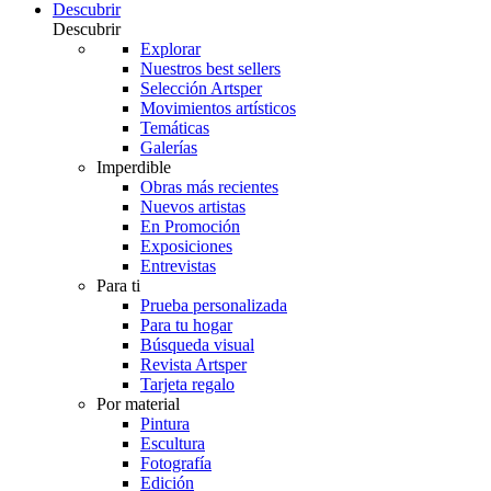
Descubrir
Descubrir
Explorar
Nuestros best sellers
Selección Artsper
Movimientos artísticos
Temáticas
Galerías
Imperdible
Obras más recientes
Nuevos artistas
En Promoción
Exposiciones
Entrevistas
Para ti
Prueba personalizada
Para tu hogar
Búsqueda visual
Revista Artsper
Tarjeta regalo
Por material
Pintura
Escultura
Fotografía
Edición