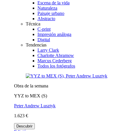
Escena de la vida
Naturaleza
Paisaje urbano
Abstracto
Técnica
C-print
Impresión análoga
Digital
Tendencias
Larry Clark
Charlotte Abramow
Marcus Cederberg
Todos los fotógrafos
Obra de la semana
YYZ to MEX (S)
Peter Andrew Lusztyk
1.623 €
Descubrir