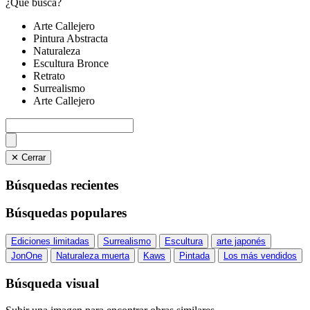
¿Qué busca?
Arte Callejero
Pintura Abstracta
Naturaleza
Escultura Bronce
Retrato
Surrealismo
Arte Callejero
✕ Cerrar
Búsquedas recientes
Búsquedas populares
Ediciones limitadas
Surrealismo
Escultura
arte japonés
JonOne
Naturaleza muerta
Kaws
Pintada
Los más vendidos
Búsqueda visual