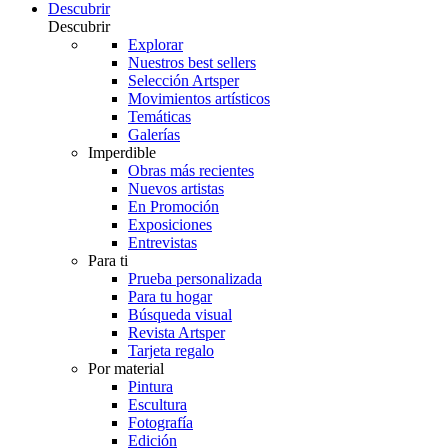
Descubrir
Descubrir
Explorar
Nuestros best sellers
Selección Artsper
Movimientos artísticos
Temáticas
Galerías
Imperdible
Obras más recientes
Nuevos artistas
En Promoción
Exposiciones
Entrevistas
Para ti
Prueba personalizada
Para tu hogar
Búsqueda visual
Revista Artsper
Tarjeta regalo
Por material
Pintura
Escultura
Fotografía
Edición