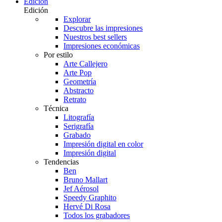
Edición
Edición
Explorar
Descubre las impresiones
Nuestros best sellers
Impresiones económicas
Por estilo
Arte Callejero
Arte Pop
Geometría
Abstracto
Retrato
Técnica
Litografía
Serigrafía
Grabado
Impresión digital en color
Impresión digital
Tendencias
Ben
Bruno Mallart
Jef Aérosol
Speedy Graphito
Hervé Di Rosa
Todos los grabadores