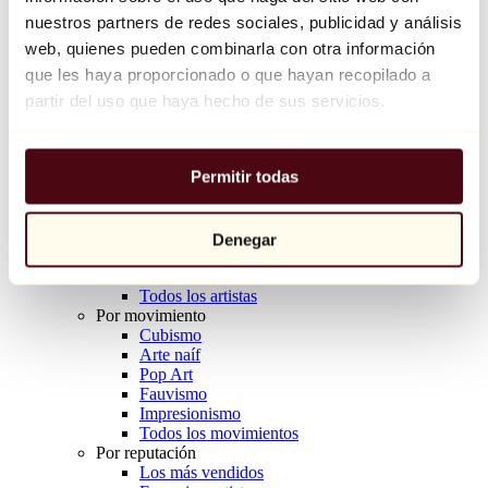
Balloon Dog (Orange)
nuestros partners de redes sociales, publicidad y análisis
Jeff Koons
web, quienes pueden combinarla con otra información
que les haya proporcionado o que hayan recopilado a
10.000 €
partir del uso que haya hecho de sus servicios.
Descubrir
Artistas
Artistas
Permitir todas
Explorar
Todos los pintores
Todos los escultores
Todos los fotógrafos
Denegar
Todos los dibujantes
Todos los diseñadores
Todos los artistas
Por movimiento
Cubismo
Arte naíf
Pop Art
Fauvismo
Impresionismo
Todos los movimientos
Por reputación
Los más vendidos