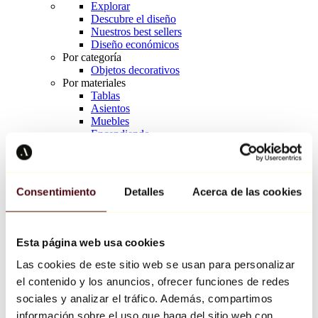
Explorar
Descubre el diseño
Nuestros best sellers
Diseño económicos
Por categoría
Objetos decorativos
Por materiales
Tablas
Asientos
Muebles
Encendiendo
Arte de la mesa
Cerámico
Tendencias
Richard Orlinski
Consentimiento
Detalles
Acerca de las cookies
Keith Haring
Jeff Koons
Yayoi Kusama
Jean-Michel Basquiat
Esta página web usa cookies
Todos los diseñadores
Las cookies de este sitio web se usan para personalizar
el contenido y los anuncios, ofrecer funciones de redes
Obra de la semana
sociales y analizar el tráfico. Además, compartimos
información sobre el uso que haga del sitio web con