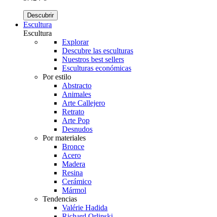
Descubrir
Escultura
Escultura
Explorar
Descubre las esculturas
Nuestros best sellers
Esculturas económicas
Por estilo
Abstracto
Animales
Arte Callejero
Retrato
Arte Pop
Desnudos
Por materiales
Bronce
Acero
Madera
Resina
Cerámico
Mármol
Tendencias
Valérie Hadida
Richard Orlinski