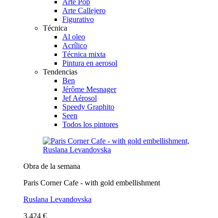
Arte Pop
Arte Callejero
Figurativo
Técnica
Al oleo
Acrílico
Técnica mixta
Pintura en aerosol
Tendencias
Ben
Jérôme Mesnager
Jef Aérosol
Speedy Graphito
Seen
Todos los pintores
Obra de la semana
Paris Corner Cafe - with gold embellishment
Ruslana Levandovska
3.424 €