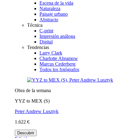
Escena de la vida
Naturaleza
Paisaje urbano
Abstracto
Técnica
C-print
Impresión análoga
Digital
Tendencias
Larry Clark
Charlotte Abramow
Marcus Cederberg
Todos los fotógrafos
Obra de la semana
YYZ to MEX (S)
Peter Andrew Lusztyk
1.622 €
Descubrir