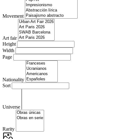
Movement
Art fair
Height
Width
Page
Nationality
Sort
Universe
Rarity