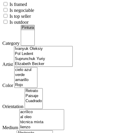
Is framed
Is negociable
Is top seller
Is outdoor
Category
Artist
Color
Orientation
Medium