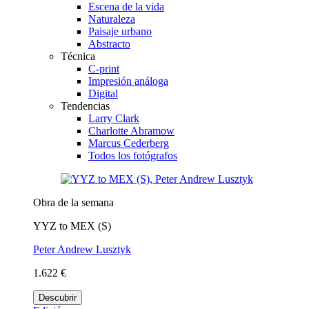
Escena de la vida
Naturaleza
Paisaje urbano
Abstracto
Técnica
C-print
Impresión análoga
Digital
Tendencias
Larry Clark
Charlotte Abramow
Marcus Cederberg
Todos los fotógrafos
Obra de la semana
YYZ to MEX (S)
Peter Andrew Lusztyk
1.622 €
Descubrir