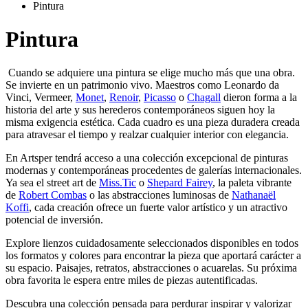
Pintura
Pintura
Cuando se adquiere una pintura se elige mucho más que una obra.
Se invierte en un patrimonio vivo. Maestros como Leonardo da
Vinci, Vermeer,
Monet
,
Renoir
,
Picasso
o
Chagall
dieron forma a la
historia del arte y sus herederos contemporáneos siguen hoy la
misma exigencia estética. Cada cuadro es una pieza duradera creada
para atravesar el tiempo y realzar cualquier interior con elegancia.
En Artsper tendrá acceso a una colección excepcional de pinturas
modernas y contemporáneas procedentes de galerías internacionales.
Ya sea el street art de
Miss.Tic
o
Shepard Fairey
, la paleta vibrante
de
Robert Combas
o las abstracciones luminosas de
Nathanaël
Koffi
, cada creación ofrece un fuerte valor artístico y un atractivo
potencial de inversión.
Explore lienzos cuidadosamente seleccionados disponibles en todos
los formatos y colores para encontrar la pieza que aportará carácter a
su espacio. Paisajes, retratos, abstracciones o acuarelas. Su próxima
obra favorita le espera entre miles de piezas autentificadas.
Descubra una colección pensada para perdurar inspirar y valorizar