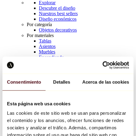
Explorar
Descubre el diseño
Nuestros best sellers
Diseño económicos
Por categoría
Objetos decorativos
Por materiales
Tablas
Asientos
Muebles
Encendiendo
Arte de la mesa
Cerámico
Tendencias
Richard Orlinski
Consentimiento
Detalles
Acerca de las cookies
Keith Haring
Jeff Koons
Yayoi Kusama
Jean-Michel Basquiat
Esta página web usa cookies
Todos los diseñadores
Las cookies de este sitio web se usan para personalizar
el contenido y los anuncios, ofrecer funciones de redes
Obra de la semana
sociales y analizar el tráfico. Además, compartimos
información sobre el uso que haga del sitio web con