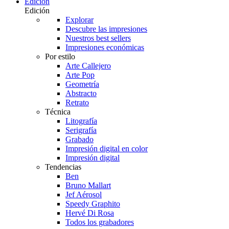
Edición
Edición
Explorar
Descubre las impresiones
Nuestros best sellers
Impresiones económicas
Por estilo
Arte Callejero
Arte Pop
Geometría
Abstracto
Retrato
Técnica
Litografía
Serigrafía
Grabado
Impresión digital en color
Impresión digital
Tendencias
Ben
Bruno Mallart
Jef Aérosol
Speedy Graphito
Hervé Di Rosa
Todos los grabadores