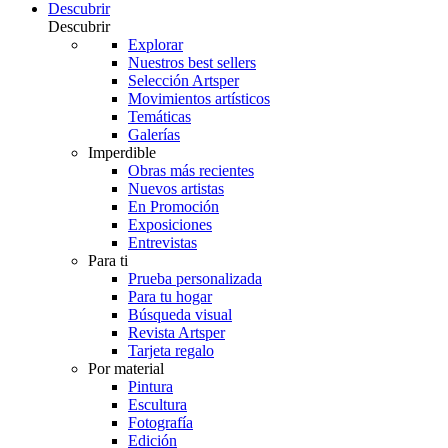
Descubrir
Descubrir
Explorar
Nuestros best sellers
Selección Artsper
Movimientos artísticos
Temáticas
Galerías
Imperdible
Obras más recientes
Nuevos artistas
En Promoción
Exposiciones
Entrevistas
Para ti
Prueba personalizada
Para tu hogar
Búsqueda visual
Revista Artsper
Tarjeta regalo
Por material
Pintura
Escultura
Fotografía
Edición