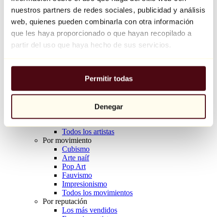
Balloon Dog (Orange)
nuestros partners de redes sociales, publicidad y análisis
Jeff Koons
web, quienes pueden combinarla con otra información
que les haya proporcionado o que hayan recopilado a
10.000 €
partir del uso que haya hecho de sus servicios.
Descubrir
Artistas
Artistas
Permitir todas
Explorar
Todos los pintores
Todos los escultores
Todos los fotógrafos
Denegar
Todos los dibujantes
Todos los diseñadores
Todos los artistas
Por movimiento
Cubismo
Arte naíf
Pop Art
Fauvismo
Impresionismo
Todos los movimientos
Por reputación
Los más vendidos