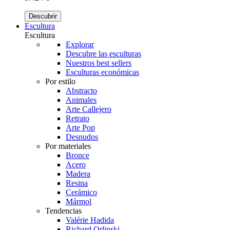
Descubrir
Escultura
Escultura
Explorar
Descubre las esculturas
Nuestros best sellers
Esculturas económicas
Por estilo
Abstracto
Animales
Arte Callejero
Retrato
Arte Pop
Desnudos
Por materiales
Bronce
Acero
Madera
Resina
Cerámico
Mármol
Tendencias
Valérie Hadida
Richard Orlinski