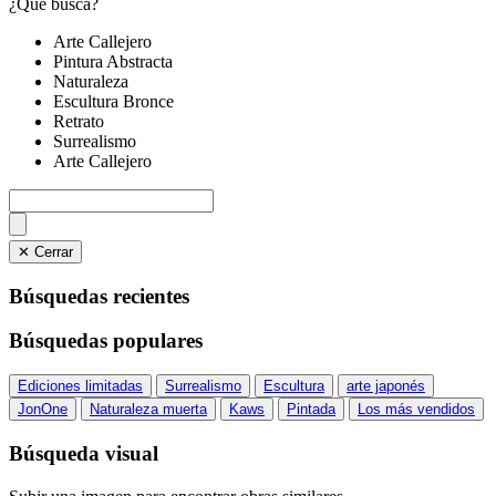
¿Qué busca?
Arte Callejero
Pintura Abstracta
Naturaleza
Escultura Bronce
Retrato
Surrealismo
Arte Callejero
✕ Cerrar
Búsquedas recientes
Búsquedas populares
Ediciones limitadas
Surrealismo
Escultura
arte japonés
JonOne
Naturaleza muerta
Kaws
Pintada
Los más vendidos
Búsqueda visual