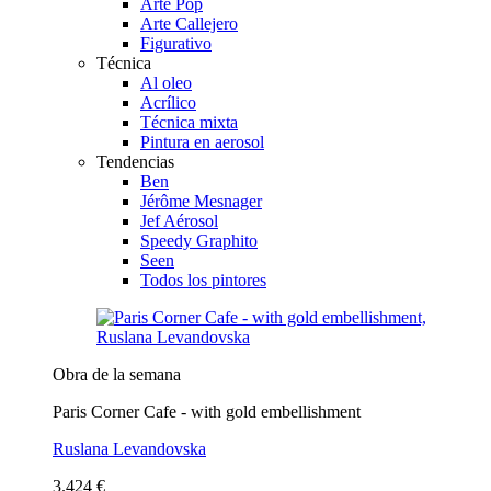
Arte Pop
Arte Callejero
Figurativo
Técnica
Al oleo
Acrílico
Técnica mixta
Pintura en aerosol
Tendencias
Ben
Jérôme Mesnager
Jef Aérosol
Speedy Graphito
Seen
Todos los pintores
Obra de la semana
Paris Corner Cafe - with gold embellishment
Ruslana Levandovska
3.424 €