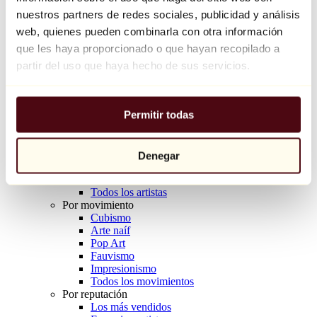
Balloon Dog (Orange)
nuestros partners de redes sociales, publicidad y análisis
Jeff Koons
web, quienes pueden combinarla con otra información
que les haya proporcionado o que hayan recopilado a
10.000 €
partir del uso que haya hecho de sus servicios.
Descubrir
Artistas
Artistas
Permitir todas
Explorar
Todos los pintores
Todos los escultores
Todos los fotógrafos
Denegar
Todos los dibujantes
Todos los diseñadores
Todos los artistas
Por movimiento
Cubismo
Arte naíf
Pop Art
Fauvismo
Impresionismo
Todos los movimientos
Por reputación
Los más vendidos