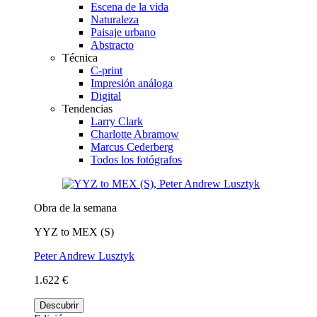
Escena de la vida
Naturaleza
Paisaje urbano
Abstracto
Técnica
C-print
Impresión análoga
Digital
Tendencias
Larry Clark
Charlotte Abramow
Marcus Cederberg
Todos los fotógrafos
Obra de la semana
YYZ to MEX (S)
Peter Andrew Lusztyk
1.622 €
Descubrir