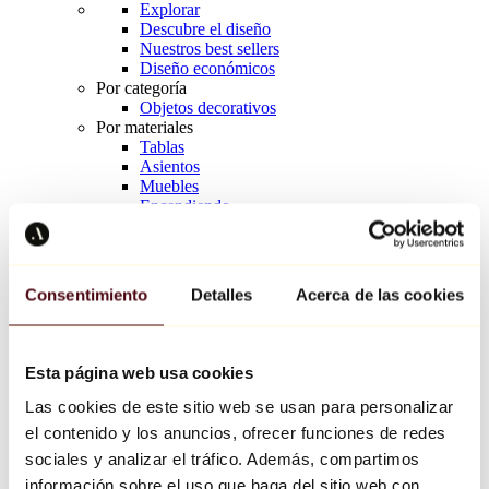
Explorar
Descubre el diseño
Nuestros best sellers
Diseño económicos
Por categoría
Objetos decorativos
Por materiales
Tablas
Asientos
Muebles
Encendiendo
Arte de la mesa
Cerámico
Tendencias
Richard Orlinski
Consentimiento
Detalles
Acerca de las cookies
Keith Haring
Jeff Koons
Yayoi Kusama
Jean-Michel Basquiat
Esta página web usa cookies
Todos los diseñadores
Las cookies de este sitio web se usan para personalizar
el contenido y los anuncios, ofrecer funciones de redes
Obra de la semana
sociales y analizar el tráfico. Además, compartimos
información sobre el uso que haga del sitio web con