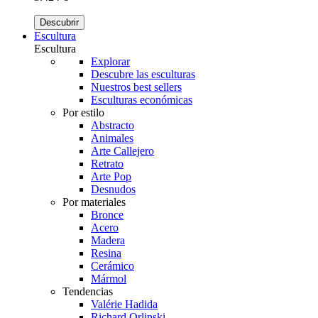
Descubrir
Escultura
Escultura
Explorar
Descubre las esculturas
Nuestros best sellers
Esculturas económicas
Por estilo
Abstracto
Animales
Arte Callejero
Retrato
Arte Pop
Desnudos
Por materiales
Bronce
Acero
Madera
Resina
Cerámico
Mármol
Tendencias
Valérie Hadida
Richard Orlinski