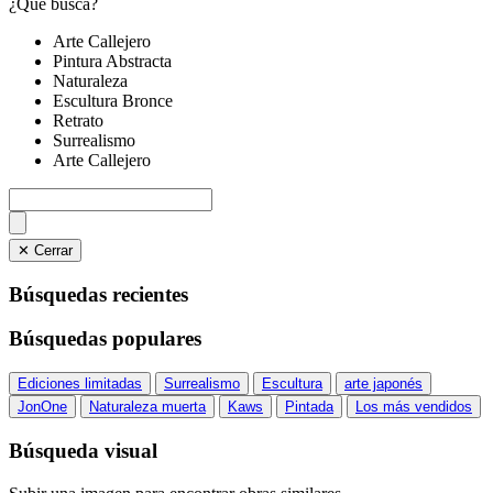
¿Qué busca?
Arte Callejero
Pintura Abstracta
Naturaleza
Escultura Bronce
Retrato
Surrealismo
Arte Callejero
✕ Cerrar
Búsquedas recientes
Búsquedas populares
Ediciones limitadas
Surrealismo
Escultura
arte japonés
JonOne
Naturaleza muerta
Kaws
Pintada
Los más vendidos
Búsqueda visual