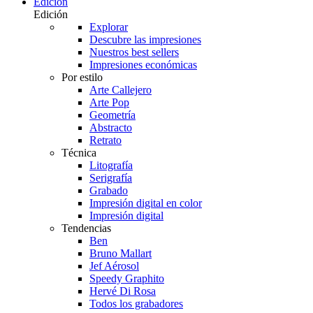
Edición
Edición
Explorar
Descubre las impresiones
Nuestros best sellers
Impresiones económicas
Por estilo
Arte Callejero
Arte Pop
Geometría
Abstracto
Retrato
Técnica
Litografía
Serigrafía
Grabado
Impresión digital en color
Impresión digital
Tendencias
Ben
Bruno Mallart
Jef Aérosol
Speedy Graphito
Hervé Di Rosa
Todos los grabadores