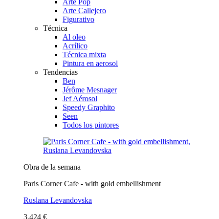
Arte Pop
Arte Callejero
Figurativo
Técnica
Al oleo
Acrílico
Técnica mixta
Pintura en aerosol
Tendencias
Ben
Jérôme Mesnager
Jef Aérosol
Speedy Graphito
Seen
Todos los pintores
Obra de la semana
Paris Corner Cafe - with gold embellishment
Ruslana Levandovska
3.424 €