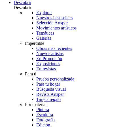
Descubrir
Descubrir
Explorar
Nuestros best sellers
Selección Artsper
Movimientos artísticos
Temáticas
Galerías
Imperdible
Obras más recientes
Nuevos artistas
En Promoción
Exposiciones
Entrevistas
Para ti
Prueba personalizada
Para tu hogar
Búsqueda visual
Revista Artsper
Tarjeta regalo
Por material
Pintura
Escultura
Fotografía
Edición