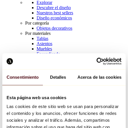
Explorar
Descubre el diseño
Nuestros best sellers
Diseño económicos
Por categoría
Objetos decorativos
Por materiales
Tablas
Asientos
Muebles
Encendiendo
Arte de la mesa
Cerámico
Tendencias
Richard Orlinski
Consentimiento
Detalles
Acerca de las cookies
Keith Haring
Jeff Koons
Yayoi Kusama
Jean-Michel Basquiat
Esta página web usa cookies
Todos los diseñadores
Las cookies de este sitio web se usan para personalizar
el contenido y los anuncios, ofrecer funciones de redes
Obra de la semana
sociales y analizar el tráfico. Además, compartimos
información sobre el uso que haga del sitio web con