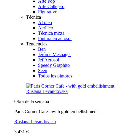
Arte Pop
Arte Callejero
Figurativo
Técnica
Al oleo
Acrílico
Técnica mixta
Pintura en aerosol
Tendencias
Ben
Jérôme Mesnager
Jef Aérosol
Speedy Graphito
Seen
Todos los pintores
Obra de la semana
Paris Corner Cafe - with gold embellishment
Ruslana Levandovska
3.431 €