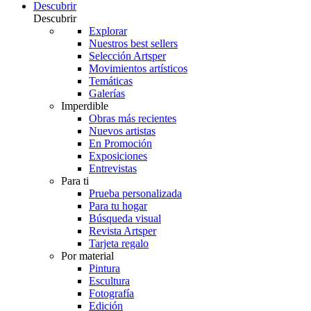
Descubrir
Descubrir
Explorar
Nuestros best sellers
Selección Artsper
Movimientos artísticos
Temáticas
Galerías
Imperdible
Obras más recientes
Nuevos artistas
En Promoción
Exposiciones
Entrevistas
Para ti
Prueba personalizada
Para tu hogar
Búsqueda visual
Revista Artsper
Tarjeta regalo
Por material
Pintura
Escultura
Fotografía
Edición