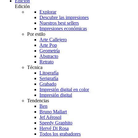
Edición
Edición
Explorar
Descubre las impresiones
Nuestros best sellers
Impresiones económicas
Por estilo
Arte Callejero
Arte Pop
Geometría
Abstracto
Retrato
Técnica
Litografía
Serigrafía
Grabado
Impresión digital en color
Impresión digital
Tendencias
Ben
Bruno Mallart
Jef Aérosol
Speedy Graphito
Hervé Di Rosa
Todos los grabadores