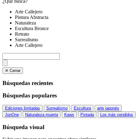
¿Qué busca?
Arte Callejero
Pintura Abstracta
Naturaleza
Escultura Bronce
Retrato
Surrealismo
Arte Callejero
✕ Cerrar
Búsquedas recientes
Búsquedas populares
Ediciones limitadas
Surrealismo
Escultura
arte japonés
JonOne
Naturaleza muerta
Kaws
Pintada
Los más vendidos
Búsqueda visual