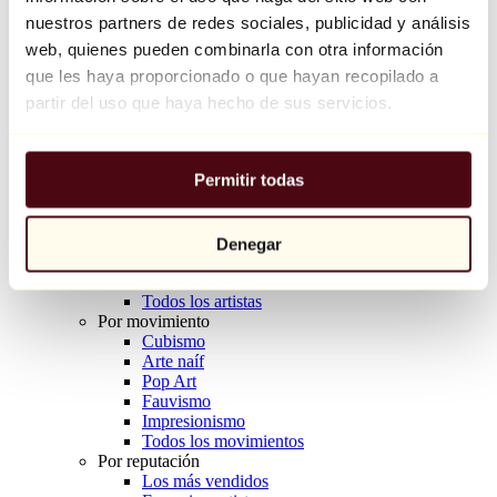
Balloon Dog (Orange)
nuestros partners de redes sociales, publicidad y análisis
Jeff Koons
web, quienes pueden combinarla con otra información
que les haya proporcionado o que hayan recopilado a
10.000 €
partir del uso que haya hecho de sus servicios.
Descubrir
Artistas
Artistas
Permitir todas
Explorar
Todos los pintores
Todos los escultores
Todos los fotógrafos
Denegar
Todos los dibujantes
Todos los diseñadores
Todos los artistas
Por movimiento
Cubismo
Arte naíf
Pop Art
Fauvismo
Impresionismo
Todos los movimientos
Por reputación
Los más vendidos