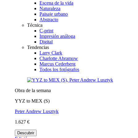
Escena de la vida
Naturaleza
Paisaje urbano
Abstracto
Técnica
C-print
Impresión análoga
Digital
Tendencias
Larry Clark
Charlotte Abramow
Marcus Cederberg
Todos los fotógrafos
Obra de la semana
YYZ to MEX (S)
Peter Andrew Lusztyk
1.627 €
Descubrir