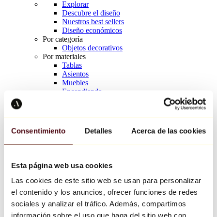
Explorar
Descubre el diseño
Nuestros best sellers
Diseño económicos
Por categoría
Objetos decorativos
Por materiales
Tablas
Asientos
Muebles
Encendiendo
Arte de la mesa
Cerámico
Tendencias
Richard Orlinski
Consentimiento
Detalles
Acerca de las cookies
Keith Haring
Jeff Koons
Yayoi Kusama
Jean-Michel Basquiat
Esta página web usa cookies
Todos los diseñadores
Las cookies de este sitio web se usan para personalizar
el contenido y los anuncios, ofrecer funciones de redes
Obra de la semana
sociales y analizar el tráfico. Además, compartimos
información sobre el uso que haga del sitio web con