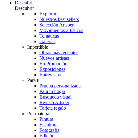
Descubrir
Descubrir
Explorar
Nuestros best sellers
Selección Artsper
Movimientos artísticos
Temáticas
Galerías
Imperdible
Obras más recientes
Nuevos artistas
En Promoción
Exposiciones
Entrevistas
Para ti
Prueba personalizada
Para tu hogar
Búsqueda visual
Revista Artsper
Tarjeta regalo
Por material
Pintura
Escultura
Fotografía
Edición