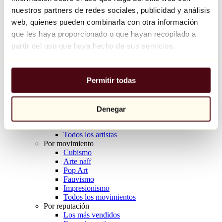
Balloon Dog (Orange)
nuestros partners de redes sociales, publicidad y análisis
Jeff Koons
web, quienes pueden combinarla con otra información
que les haya proporcionado o que hayan recopilado a
10.000 €
partir del uso que haya hecho de sus servicios.
Descubrir
Artistas
Artistas
Permitir todas
Explorar
Todos los pintores
Todos los escultores
Todos los fotógrafos
Denegar
Todos los dibujantes
Todos los diseñadores
Todos los artistas
Por movimiento
Cubismo
Arte naíf
Pop Art
Fauvismo
Impresionismo
Todos los movimientos
Por reputación
Los más vendidos