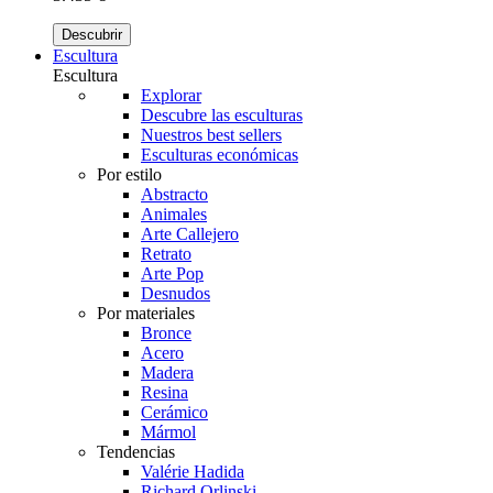
Descubrir
Escultura
Escultura
Explorar
Descubre las esculturas
Nuestros best sellers
Esculturas económicas
Por estilo
Abstracto
Animales
Arte Callejero
Retrato
Arte Pop
Desnudos
Por materiales
Bronce
Acero
Madera
Resina
Cerámico
Mármol
Tendencias
Valérie Hadida
Richard Orlinski