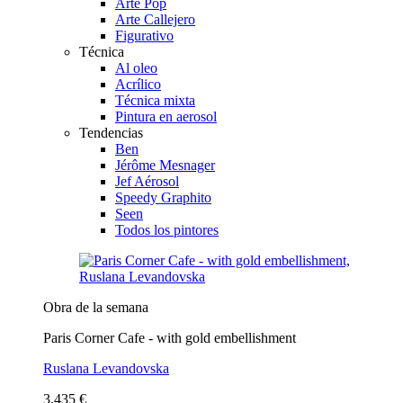
Arte Pop
Arte Callejero
Figurativo
Técnica
Al oleo
Acrílico
Técnica mixta
Pintura en aerosol
Tendencias
Ben
Jérôme Mesnager
Jef Aérosol
Speedy Graphito
Seen
Todos los pintores
Obra de la semana
Paris Corner Cafe - with gold embellishment
Ruslana Levandovska
3.435 €