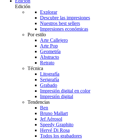
Edición
Edición
Explorar
Descubre las impresiones
Nuestros best sellers
Impresiones económicas
Por estilo
Arte Callejero
Arte Pop
Geometría
Abstracto
Retrato
Técnica
Litografía
Serigrafía
Grabado
Impresión digital en color
Impresión digital
Tendencias
Ben
Bruno Mallart
Jef Aérosol
Speedy Graphito
Hervé Di Rosa
Todos los grabadores