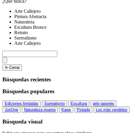
¿Qué busca?
Arte Callejero
Pintura Abstracta
Naturaleza
Escultura Bronce
Retrato
Surrealismo
Arte Callejero
✕ Cerrar
Búsquedas recientes
Búsquedas populares
Ediciones limitadas
Surrealismo
Escultura
arte japonés
JonOne
Naturaleza muerta
Kaws
Pintada
Los más vendidos
Búsqueda visual