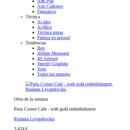
Arte Pop
Arte Callejero
Figurativo
Técnica
Al oleo
Acrílico
Técnica mixta
Pintura en aerosol
Tendencias
Ben
Jérôme Mesnager
Jef Aérosol
Speedy Graphito
Seen
Todos los pintores
Obra de la semana
Paris Corner Cafe - with gold embellishment
Ruslana Levandovska
3.424 €