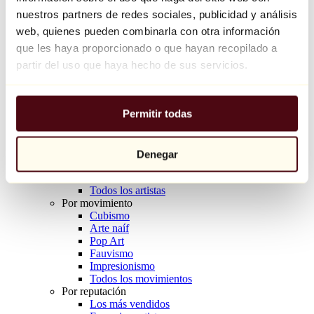
Balloon Dog (Orange)
nuestros partners de redes sociales, publicidad y análisis
Jeff Koons
web, quienes pueden combinarla con otra información
que les haya proporcionado o que hayan recopilado a
10.000 €
partir del uso que haya hecho de sus servicios.
Descubrir
Artistas
Artistas
Permitir todas
Explorar
Todos los pintores
Todos los escultores
Todos los fotógrafos
Denegar
Todos los dibujantes
Todos los diseñadores
Todos los artistas
Por movimiento
Cubismo
Arte naíf
Pop Art
Fauvismo
Impresionismo
Todos los movimientos
Por reputación
Los más vendidos