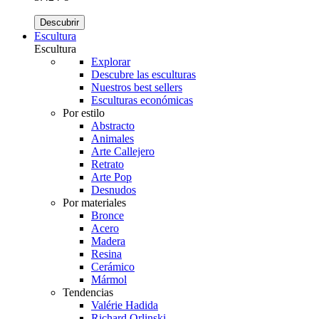
Descubrir
Escultura
Escultura
Explorar
Descubre las esculturas
Nuestros best sellers
Esculturas económicas
Por estilo
Abstracto
Animales
Arte Callejero
Retrato
Arte Pop
Desnudos
Por materiales
Bronce
Acero
Madera
Resina
Cerámico
Mármol
Tendencias
Valérie Hadida
Richard Orlinski