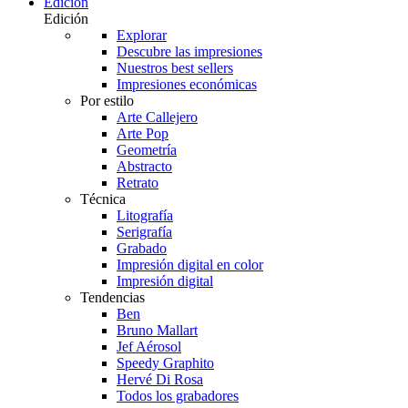
Edición
Edición
Explorar
Descubre las impresiones
Nuestros best sellers
Impresiones económicas
Por estilo
Arte Callejero
Arte Pop
Geometría
Abstracto
Retrato
Técnica
Litografía
Serigrafía
Grabado
Impresión digital en color
Impresión digital
Tendencias
Ben
Bruno Mallart
Jef Aérosol
Speedy Graphito
Hervé Di Rosa
Todos los grabadores