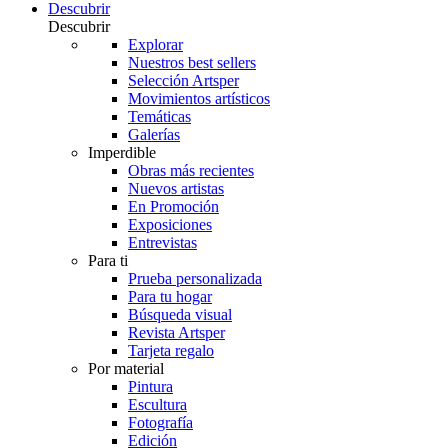
Descubrir
Descubrir
Explorar
Nuestros best sellers
Selección Artsper
Movimientos artísticos
Temáticas
Galerías
Imperdible
Obras más recientes
Nuevos artistas
En Promoción
Exposiciones
Entrevistas
Para ti
Prueba personalizada
Para tu hogar
Búsqueda visual
Revista Artsper
Tarjeta regalo
Por material
Pintura
Escultura
Fotografía
Edición