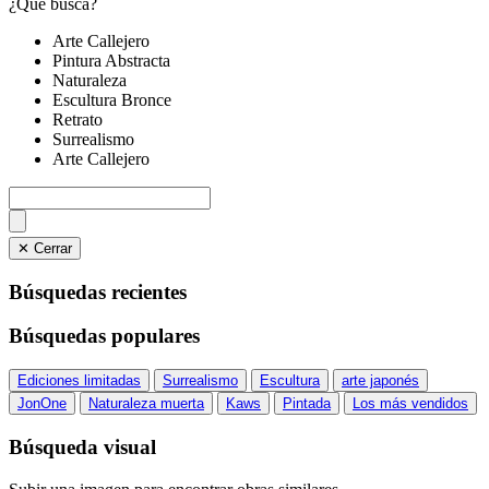
¿Qué busca?
Arte Callejero
Pintura Abstracta
Naturaleza
Escultura Bronce
Retrato
Surrealismo
Arte Callejero
✕ Cerrar
Búsquedas recientes
Búsquedas populares
Ediciones limitadas
Surrealismo
Escultura
arte japonés
JonOne
Naturaleza muerta
Kaws
Pintada
Los más vendidos
Búsqueda visual