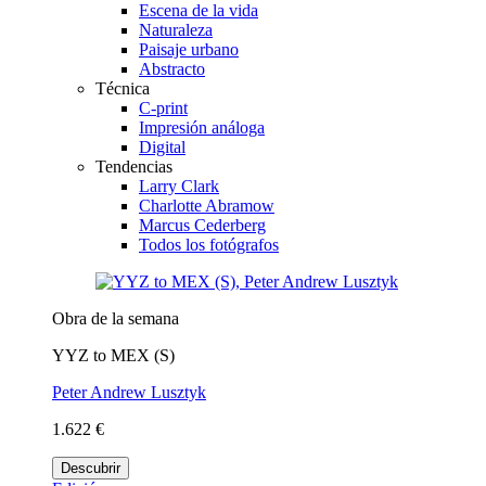
Escena de la vida
Naturaleza
Paisaje urbano
Abstracto
Técnica
C-print
Impresión análoga
Digital
Tendencias
Larry Clark
Charlotte Abramow
Marcus Cederberg
Todos los fotógrafos
Obra de la semana
YYZ to MEX (S)
Peter Andrew Lusztyk
1.622 €
Descubrir