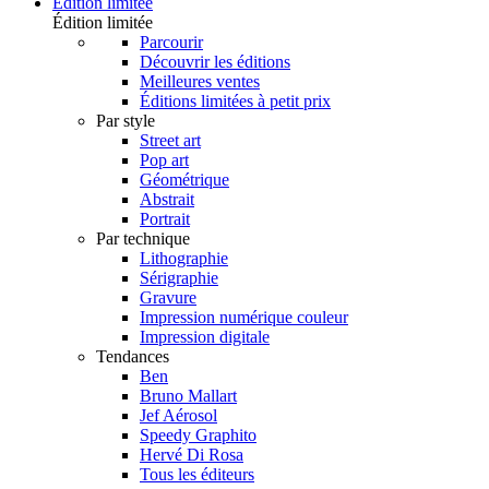
Édition limitée
Édition limitée
Parcourir
Découvrir les éditions
Meilleures ventes
Éditions limitées à petit prix
Par style
Street art
Pop art
Géométrique
Abstrait
Portrait
Par technique
Lithographie
Sérigraphie
Gravure
Impression numérique couleur
Impression digitale
Tendances
Ben
Bruno Mallart
Jef Aérosol
Speedy Graphito
Hervé Di Rosa
Tous les éditeurs