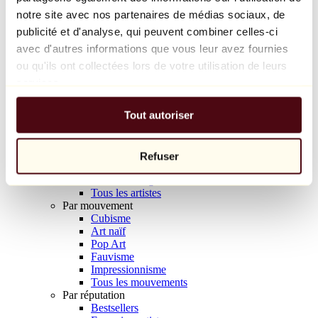
Balloon Dog (Orange)
notre site avec nos partenaires de médias sociaux, de
Jeff Koons
publicité et d'analyse, qui peuvent combiner celles-ci
avec d'autres informations que vous leur avez fournies
10 000 €
ou qu'ils ont collectées lors de votre utilisation de leurs
Découvrir
services.
Artistes
Artistes
Tout autoriser
Parcourir
Tous les peintres
Tous les sculpteurs
Tous les photographes
Refuser
Tous les dessinateurs
Tous les designers
Tous les artistes
Par mouvement
Cubisme
Art naïf
Pop Art
Fauvisme
Impressionnisme
Tous les mouvements
Par réputation
Bestsellers