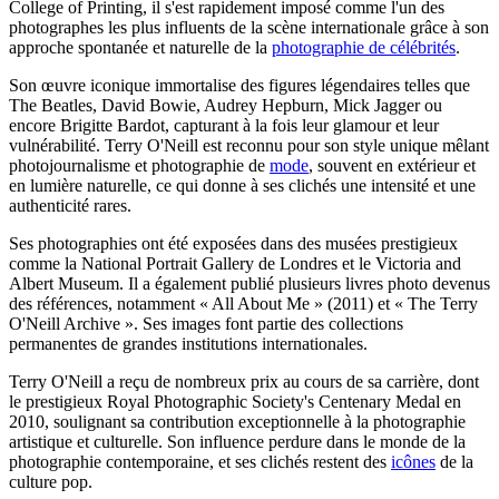
College of Printing, il s'est rapidement imposé comme l'un des
photographes les plus influents de la scène internationale grâce à son
approche spontanée et naturelle de la
photographie de célébrités
.
Son œuvre iconique immortalise des figures légendaires telles que
The Beatles, David Bowie, Audrey Hepburn, Mick Jagger ou
encore Brigitte Bardot, capturant à la fois leur glamour et leur
vulnérabilité. Terry O'Neill est reconnu pour son style unique mêlant
photojournalisme et photographie de
mode
, souvent en extérieur et
en lumière naturelle, ce qui donne à ses clichés une intensité et une
authenticité rares.
Ses photographies ont été exposées dans des musées prestigieux
comme la National Portrait Gallery de Londres et le Victoria and
Albert Museum. Il a également publié plusieurs livres photo devenus
des références, notamment « All About Me » (2011) et « The Terry
O'Neill Archive ». Ses images font partie des collections
permanentes de grandes institutions internationales.
Terry O'Neill a reçu de nombreux prix au cours de sa carrière, dont
le prestigieux Royal Photographic Society's Centenary Medal en
2010, soulignant sa contribution exceptionnelle à la photographie
artistique et culturelle. Son influence perdure dans le monde de la
photographie contemporaine, et ses clichés restent des
icônes
de la
culture pop.