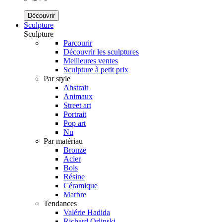
Découvrir
Sculpture
Sculpture
Parcourir
Découvrir les sculptures
Meilleures ventes
Sculpture à petit prix
Par style
Abstrait
Animaux
Street art
Portrait
Pop art
Nu
Par matériau
Bronze
Acier
Bois
Résine
Céramique
Marbre
Tendances
Valérie Hadida
Richard Orlinski