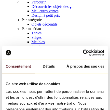
Parcourir
Découvrir les objets design
Meilleures ventes
Design à petit prix
Par catégorie
Objets décoratifs
Par matériau
Tables
Sièges
Meubles
Luminaires
Art de la table
Céramique
Tendances
Richard Orlinski
Consentement
Détails
À propos des cookies
Keith Haring
Jeff Koons
Yayoi Kusama
Jean-Michel Basquiat
Ce site web utilise des cookies.
Tous les designers
Les cookies nous permettent de personnaliser le contenu
et les annonces, d'offrir des fonctionnalités relatives aux
Œuvre de la semaine
médias sociaux et d'analyser notre trafic. Nous
partageons également des informations sur l'utilisation de