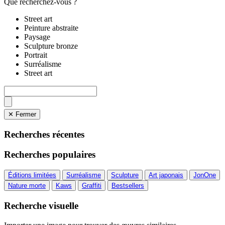
Que recherchez-vous ?
Street art
Peinture abstraite
Paysage
Sculpture bronze
Portrait
Surréalisme
Street art
✕ Fermer
Recherches récentes
Recherches populaires
Éditions limitées
Surréalisme
Sculpture
Art japonais
JonOne
Nature morte
Kaws
Graffiti
Bestsellers
Recherche visuelle