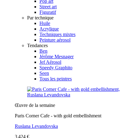
Pop art
Street art
Figuratif
Par technique
Huile
Acrylique
Techniques mixtes
Peinture aérosol
Tendances
Ben
Jérôme Mesnager
Jef Aérosol
Speedy Graphito
Seen
Tous les peintres
Œuvre de la semaine
Paris Corner Cafe - with gold embellishment
Ruslana Levandovska
3 424 €