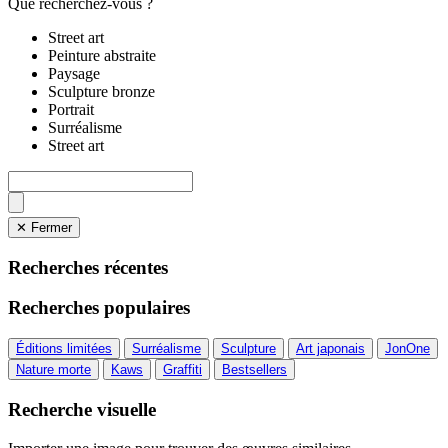
Que recherchez-vous ?
Street art
Peinture abstraite
Paysage
Sculpture bronze
Portrait
Surréalisme
Street art
✕ Fermer
Recherches récentes
Recherches populaires
Éditions limitées
Surréalisme
Sculpture
Art japonais
JonOne
Nature morte
Kaws
Graffiti
Bestsellers
Recherche visuelle