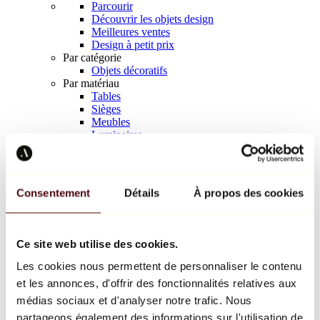
Parcourir
Découvrir les objets design
Meilleures ventes
Design à petit prix
Par catégorie
Objets décoratifs
Par matériau
Tables
Sièges
Meubles
Luminaires
Art de la table
Céramique
Tendances
Richard Orlinski
Consentement
Détails
À propos des cookies
Keith Haring
Jeff Koons
Yayoi Kusama
Jean-Michel Basquiat
Ce site web utilise des cookies.
Tous les designers
Les cookies nous permettent de personnaliser le contenu
et les annonces, d'offrir des fonctionnalités relatives aux
Œuvre de la semaine
médias sociaux et d'analyser notre trafic. Nous
partageons également des informations sur l'utilisation de