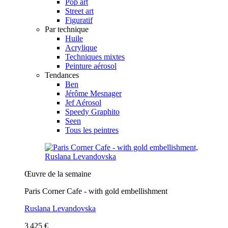
Pop art
Street art
Figuratif
Par technique
Huile
Acrylique
Techniques mixtes
Peinture aérosol
Tendances
Ben
Jérôme Mesnager
Jef Aérosol
Speedy Graphito
Seen
Tous les peintres
Œuvre de la semaine
Paris Corner Cafe - with gold embellishment
Ruslana Levandovska
3 425 €