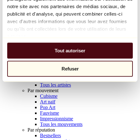
Balloon Dog (Orange)
notre site avec nos partenaires de médias sociaux, de
Jeff Koons
publicité et d'analyse, qui peuvent combiner celles-ci
avec d'autres informations que vous leur avez fournies
10 000 €
ou qu'ils ont collectées lors de votre utilisation de leurs
Découvrir
services.
Artistes
Artistes
Tout autoriser
Parcourir
Tous les peintres
Tous les sculpteurs
Tous les photographes
Refuser
Tous les dessinateurs
Tous les designers
Tous les artistes
Par mouvement
Cubisme
Art naïf
Pop Art
Fauvisme
Impressionnisme
Tous les mouvements
Par réputation
Bestsellers