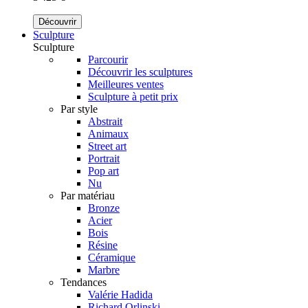
Découvrir
Sculpture
Sculpture
Parcourir
Découvrir les sculptures
Meilleures ventes
Sculpture à petit prix
Par style
Abstrait
Animaux
Street art
Portrait
Pop art
Nu
Par matériau
Bronze
Acier
Bois
Résine
Céramique
Marbre
Tendances
Valérie Hadida
Richard Orlinski