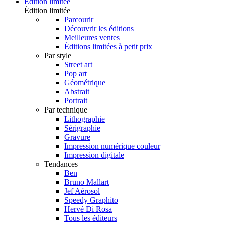
Édition limitée
Édition limitée
Parcourir
Découvrir les éditions
Meilleures ventes
Éditions limitées à petit prix
Par style
Street art
Pop art
Géométrique
Abstrait
Portrait
Par technique
Lithographie
Sérigraphie
Gravure
Impression numérique couleur
Impression digitale
Tendances
Ben
Bruno Mallart
Jef Aérosol
Speedy Graphito
Hervé Di Rosa
Tous les éditeurs