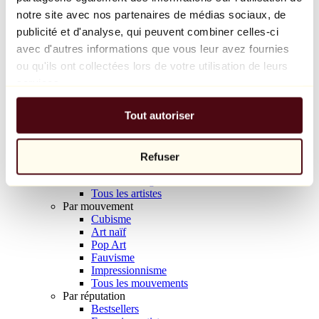
Balloon Dog (Orange)
notre site avec nos partenaires de médias sociaux, de
Jeff Koons
publicité et d'analyse, qui peuvent combiner celles-ci
avec d'autres informations que vous leur avez fournies
10 000 €
ou qu'ils ont collectées lors de votre utilisation de leurs
Découvrir
services.
Artistes
Artistes
Tout autoriser
Parcourir
Tous les peintres
Tous les sculpteurs
Tous les photographes
Refuser
Tous les dessinateurs
Tous les designers
Tous les artistes
Par mouvement
Cubisme
Art naïf
Pop Art
Fauvisme
Impressionnisme
Tous les mouvements
Par réputation
Bestsellers