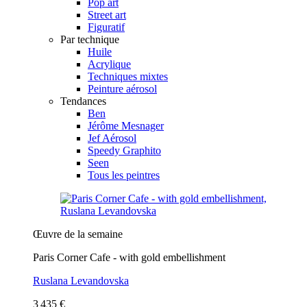
Pop art
Street art
Figuratif
Par technique
Huile
Acrylique
Techniques mixtes
Peinture aérosol
Tendances
Ben
Jérôme Mesnager
Jef Aérosol
Speedy Graphito
Seen
Tous les peintres
Œuvre de la semaine
Paris Corner Cafe - with gold embellishment
Ruslana Levandovska
3 435 €