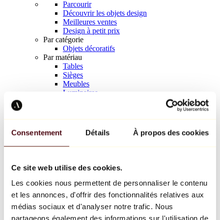
Parcourir
Découvrir les objets design
Meilleures ventes
Design à petit prix
Par catégorie
Objets décoratifs
Par matériau
Tables
Sièges
Meubles
Luminaires
Art de la table
Céramique
Tendances
Richard Orlinski
Consentement
Détails
À propos des cookies
Keith Haring
Jeff Koons
Yayoi Kusama
Jean-Michel Basquiat
Ce site web utilise des cookies.
Tous les designers
Les cookies nous permettent de personnaliser le contenu
et les annonces, d'offrir des fonctionnalités relatives aux
Œuvre de la semaine
médias sociaux et d'analyser notre trafic. Nous
partageons également des informations sur l'utilisation de