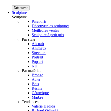
Découvrir
Sculpture
Sculpture
Parcourir
Découvrir les sculptures
Meilleures ventes
Sculpture à petit prix
Par style
Abstrait
Animaux
Street art
Portrait
Pop art
Nu
Par matériau
Bronze
Acier
Bois
Résine
Céramique
Marbre
Tendances
Valérie Hadida
Richard Orlinski