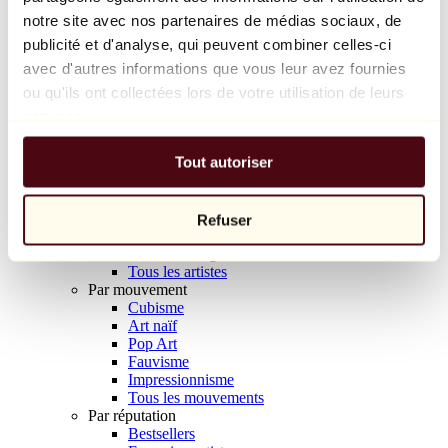
Balloon Dog (Orange)
notre site avec nos partenaires de médias sociaux, de
Jeff Koons
publicité et d'analyse, qui peuvent combiner celles-ci
avec d'autres informations que vous leur avez fournies
10 000 €
ou qu'ils ont collectées lors de votre utilisation de leurs
Découvrir
services.
Artistes
Artistes
Tout autoriser
Parcourir
Tous les peintres
Tous les sculpteurs
Tous les photographes
Refuser
Tous les dessinateurs
Tous les designers
Tous les artistes
Par mouvement
Cubisme
Art naïf
Pop Art
Fauvisme
Impressionnisme
Tous les mouvements
Par réputation
Bestsellers