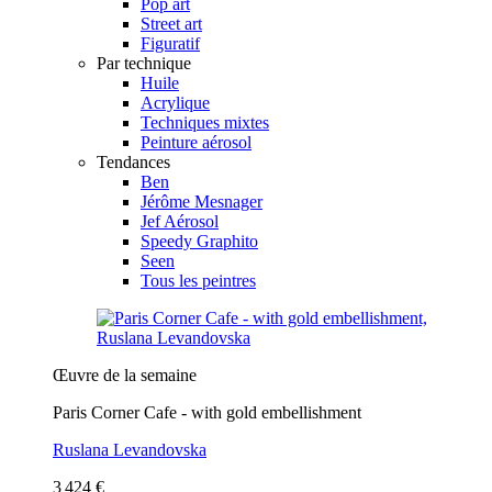
Pop art
Street art
Figuratif
Par technique
Huile
Acrylique
Techniques mixtes
Peinture aérosol
Tendances
Ben
Jérôme Mesnager
Jef Aérosol
Speedy Graphito
Seen
Tous les peintres
Œuvre de la semaine
Paris Corner Cafe - with gold embellishment
Ruslana Levandovska
3 424 €