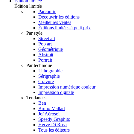
Édition limitée
Édition limitée
Parcourir
Découvrir les éditions
Meilleures ventes
Éditions limitées à petit prix
Par style
Street art
Pop art
Géométrique
Abstrait
Portrait
Par technique
Lithographie
Sérigraphie
Gravure
Impression numérique couleur
Impression digitale
Tendances
Ben
Bruno Mallart
Jef Aérosol
Speedy Graphito
Hervé Di Rosa
Tous les éditeurs