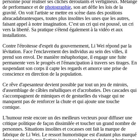
personne pour réaliser ses clichés déroutants et vertigineux. Mélange
de performance et de
photographie
, son art défie les lois de la
gravité. On voit l'artiste se mettre en scène dans des positions
abracadabrantesques, toutes plus insolites les unes que les autres,
faisant appel à notre imagination. C'est un cri qui est poussé, un cri
vers la liberté. Sa pratique s'étend également à la vidéo et aux
installations.
Contre l'étroitesse d'esprit du gouvernement, Li Wei répond par la
lévitation. Face l'enclavement des individus au sein des villes, il
prend son envol. De manière métaphorique, il engage une fuite
permanente vers le progrès et l'émancipation à travers ses tirages. En
suspendant son corps il capte les regards et amorce une prise de
conscience en direction de la population.
Ce rêve d'apesanteur devient possible par tout un jeu de miroirs,
d'assemblage de câbles métalliques et d'acrobaties. Des cascades qui
s'accompagnent de mimiques et de gestuelles du visage qui ne
manquent pas de renforcer la chute et qui ajoute une touche
comique.
L'humour reste encore un des meilleurs vecteurs pour diffuser une
critique politique de façon dissimilée et toucher un grand nombre de
personnes. Situations insolites et cocasses ont fait la marque de
fabrique de Li Wei. Le ressort humoristique est d'autant plus marqué