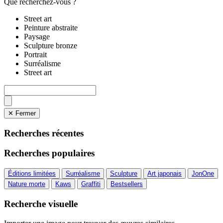
Que recherchez-vous ?
Street art
Peinture abstraite
Paysage
Sculpture bronze
Portrait
Surréalisme
Street art
✕ Fermer
Recherches récentes
Recherches populaires
Éditions limitées
Surréalisme
Sculpture
Art japonais
JonOne
Nature morte
Kaws
Graffiti
Bestsellers
Recherche visuelle